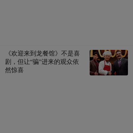
工作专班、开通172部机收保障热线、落实用
油优惠等综合措施，为秋收保驾护航。据统
计，全省已投入5431台履带式收获机进行作
业，并动态更新公布了1800多处粮食烘干服
务点，最大日烘干能力达13.72亿斤。
《欢迎来到龙餐馆》不是喜
剧，但让“骗”进来的观众依
这场与天争时的“秋粮保卫战”，是对山东农
然惊喜
业应急响应能力和组织调度水平的一次集中
检验。随着各项措施的有序推进，齐鲁大地
正全力以赴，确保秋粮颗粒归仓，守护来之
不易的丰收成果。
（凤凰网山东 李旭旭）