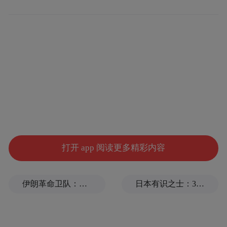
图源：今日新昌邑（微信公众号）
打开 app 阅读更多精彩内容
诸城市百尺河镇则通过提前摸排农机资源，
建立了“农机服务联络台账”并向农户公布，
伊朗革命卫队：将保持对海峡控制至敌方接受全部条件
日本有识之士：32名中国劳工本不该命丧长崎
确保了农机能够根据玉米成熟度灵活调度。
同时，当地还协调了59辆本地货运车辆，有