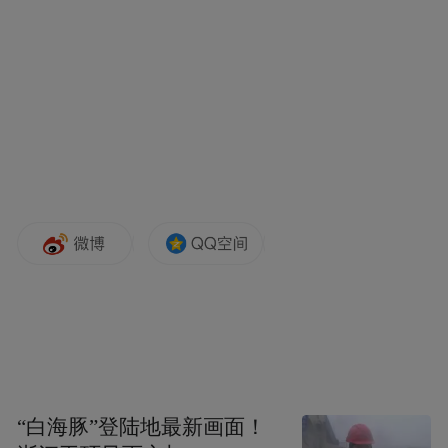
效保障粮食从田间到晾晒点或烘干点的运
输。
昌乐县则积极协调8处大型粮食烘干服务点为
种植户提供服务，这些服务点24小时开放。
以苗丰农场为例，其两套烘干设备采用“歇人
不歇机”的方式全天候运转，日烘干粮食超过
300吨，确保送达的粮食都能及时达到最佳储
存状态。
在这场与天气赛跑的抢收攻坚战中，潍坊市
通过科学调度各类农机装备，确保了秋收工
作高效推进。截至10月10日，潍坊已调度470
“白海豚”登陆地最新画面！
台收获机械，公布498台履带式收割机名录。