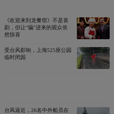
济阳区专题调研“三秋”生产工作，并于当天
主持召开市委常委会会议进行部署。会议听
《欢迎来到龙餐馆》不是喜
取了全市“三秋”农业生产情况汇报，要求加
剧，但让“骗”进来的观众依
强预报预警和应急准备，克服不利天气影
然惊喜
响，抓好分类抢收、烘干仓储、秋播秋种等
关键环节，确保秋粮丰收到手，秋播种足种
受台风影响，上海525座公园
好。
临时闭园
为克服传统收割机无法下地的难题，济南紧
急调度大量履带式玉米收割机进行抢收。这
种收割机因其履带与地面接触面积是轮式机
的3倍，能稳稳“踩”在泥泞里作业，被农户们
称为“泥地里的特种兵”。在莱芜区口镇街道
台风逼近，26名中外船员在
申陈村，2台履带式玉米收割机和1台履带式