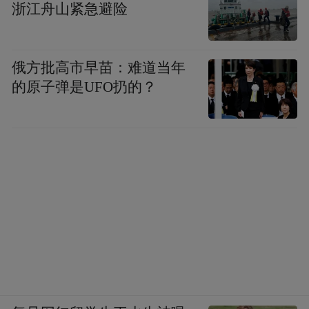
浙江舟山紧急避险
青储机全力作业，已帮助全村收完一千多亩
玉米。截至11日，济南市供销社共调度122台
俄方批高市早苗：难道当年
收获机械、13台履带式收割机生产作业。
的原子弹是UFO扔的？
抢收是“第一道关”，烘干是“第二道坎”。为
守住粮食丰收成果，山东省农业农村厅公布
“三秋”期间全省粮食烘干服务点地址，其
中，济南共计219处，为有烘干需求的单位及
个人提供烘干服务。目前，各烘干服务点普
遍开启24小时不间断运转模式。
在章丘区鲁供丰农农业服务有限公司，日处
理能力达800吨的烘干塔日夜轰鸣，工人们采