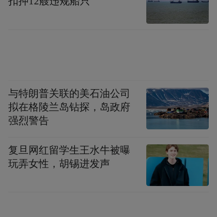
扣押12艘违规船只
图源：东营广电
与特朗普关联的美石油公司
济南：“抢”字当头，系统调度应对挑战
拟在格陵兰岛钻探，岛政府
强烈警告
在济南，秋粮产量约占全市全年粮食产量的
一半以上。秋粮丰收到手，对济南粮食安全
复旦网红留学生王水牛被曝
至关重要。
玩弄女性，胡锡进发声
济南通过科学系统的统筹调度，全力保障秋
粮抢收抢烘。10月9日，济南市委书记刘强在