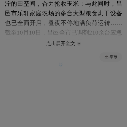
泞的田垄间，奋力抢收玉米；与此同时，昌
邑市乐轩家庭农场的多台大型粮食烘干设备
也已全面开启，昼夜不停地满负荷运转……
截至10月10日，昌邑全市已调剂210余台应急
履带式收割机，启动49台烘干设备全力运
点击展开全文
转，日烘干能力达到7800吨。
举报
针对持续阴雨天气给“三秋”生产带来的挑
战，潍坊市正充分发挥“中国农机城”的装备
与组织优势。在市级统一部署下，各县市区
依托高效农机装备，在抢收抢烘一线迅速行
动。