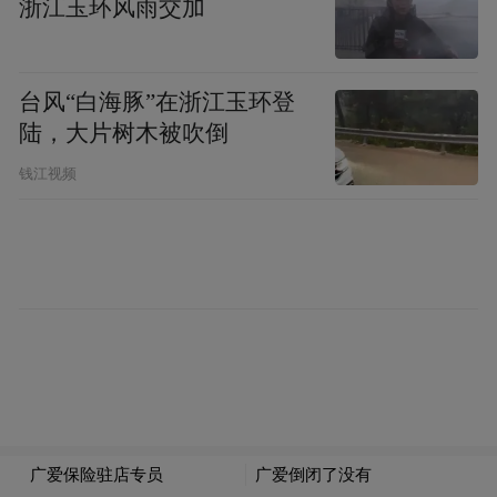
浙江玉环风雨交加
目前，潍坊市的秋粮抢收工作正在紧张有序
地进行。
台风“白海豚”在浙江玉环登
东营：立足多样地块条件，开展“差异化”抢
陆，大片树木被吹倒
收
钱江视频
面对持续阴雨天气对秋收工作的挑战，东营
市立足黄河三角洲复杂的地块条件，因地制
宜，开展“差异化”抢收。东营市委副书记、
市长陈必昌强调，要聚焦“颗粒归仓”，原则
是“先熟先收、有涝先收、易损先收”。
东营市农业综合服务中心正高级农艺师崔义
河说：“对已成熟或接近成熟、具备机械和进