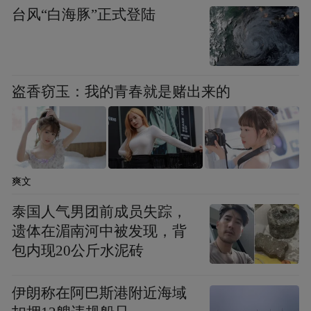
台风“白海豚”正式登陆
要排水河道及易涝片区，指导组农技专家仔
细查看农田积水排除、沟渠疏浚、泵站运行
等情况，现场提出具体指导意见和应对措
施。
盗香窃玉：我的青春就是赌出来的
通过“差异化”的组合措施，东营市在复杂地
形与恶劣天气中分类施策、精准调度，稳步
推进抢收工作。截至10月9日，东营已收秋粮
爽文
面积79万亩，占应收面积的31.4%。
泰国人气男团前成员失踪，
遗体在湄南河中被发现，背
包内现20公斤水泥砖
伊朗称在阿巴斯港附近海域