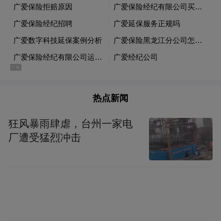
地条件的地块，要迅速组织抢收；对土壤过
湿或者轮式机械无法进地的地块，要延时收
获；对个别积水严重或出现倒伏的地块，要
及时组织人工抢收，最大限度地减少损失。”
此外，崔义河强调，对尚未完全成熟的地
块，避免盲目抢收，应充分延长灌浆时间，
热点新闻
合理安排收获期，确保产量和品质同步提
升。
狂风暴雨肆虐，台州一家电
厂遭受猛烈冲击
这些因地制宜的指导原则，正在东营各地迅
速转化为抢收抢种的具体行动：在东营区史
口镇苏家村，针对土壤湿软、农田渍涝风险
高等问题，专家现场查看玉米长势，提出差
异化抢收方案；在垦利区重点农田区域、主