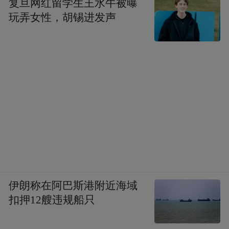
用“人歇机器不歇”的方式轮班作业，只为与
复旦网红留学生王水牛被曝
玩弄女性，胡锡进发声
时间赛跑，防止粮食霉变。济阳区永盛家庭
农场推出的“烘干+收购”一体化服务，吸引农
户直接运粮销售。济阳区农业农村局分管负
责人介绍，当地鼓励种粮大户、合作社及农
业企业提供烘干服务，为其提供相关补贴。
此外，对于不具备立即烘干条件的农户，农
技人员深入田间，指导他们采用“离地储存”
等土办法，为后续烘干或晾晒争取时间。
济南市通过系统性的科学调度，实现了从“抢
伊朗称在阿巴斯港附近海域
收”到“抢烘”的高效衔接，为秋粮颗粒归仓赢
扣押12艘违规船只
得主动。