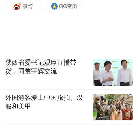
具体预报
↓↓
8日下午到9日白天，鲁西北地区有中到大雨
陕西省委书记观摩直播带
局部暴雨，菏泽、济宁、烟台北部和鲁中地
货，同董宇辉交流
区有小雨，其他地区局部有小雨。
外国游客爱上中国旅拍、汉
9日夜间到10日白天，鲁西北地区有中雨局部
服和美甲
大雨，菏泽、鲁中和半岛地区有小雨局部中
雨，其他地区局部有小雨。
10日夜间到11日白天，鲁西北和半岛地区有