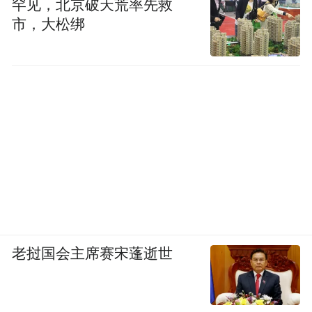
罕见，北京破天荒率先救
市，大松绑
老挝国会主席赛宋蓬逝世