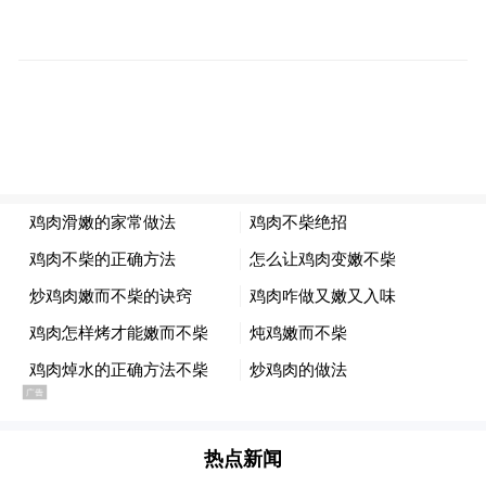
小到中雨局部大雨，鲁中地区有小雨局部中
雨，其他地区局部有小雨。
11日夜间到13日夜间，鲁南和鲁中地区有大
雨局部暴雨，其他地区有中到大雨。
本轮降雨以稳定性降水为主，整体雨势平
缓，降雨持续时间长，鲁西北地区累积雨量
较大。近期我省降雨量偏多，土壤过湿，农
田渍涝风险高，对秋收秋种、交通出行等影
响较大。同时需防范局部山洪、地质灾害等
次生灾害，做好风险排查工作。
热点新闻
济南市气象台今天11时发布预报：