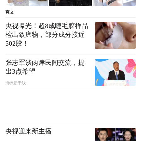
频)为凤凰网旗下自媒体平台“大风号”用户上传并发
布，本平台仅提供信息存储空间服务。
爽文
Notice: The content above (including the videos,
pictures and audios if any) is uploaded and posted
央视曝光！超8成睫毛胶样品
by the user of Dafeng Hao, which is a social media
检出致癌物，部分成分接近
platform and merely provides information storage
502胶！
space services.”
张志军谈两岸民间交流，提
出3点希望
海峡新干线
央视迎来新主播