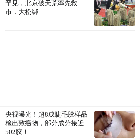
罕见，北京破天荒率先救
市，大松绑
央视曝光！超8成睫毛胶样品
检出致癌物，部分成分接近
502胶！