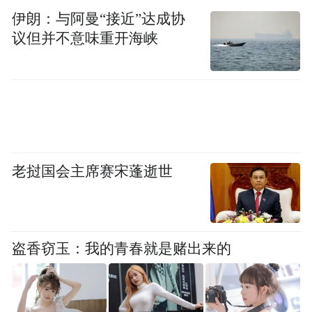
伊朗：与阿曼“接近”达成协
8日下午到9日白天阴有小到中雨，商河局部
议但并不意味重开海峡
有大雨，降水概率90%，北风3～4级，最低
气温市区17℃左右，其他区县15～17℃，最
高气温20℃左右。
9日夜间到10日阴有中雨，中北部地区局部大
雨，降水概率90%，北风3～4级，最低气温
老挝国会主席赛宋蓬逝世
市区16℃左右，其他区县14～17℃，最高气
温18℃左右。
盗香窃玉：我的青春就是赌出来的
（新黄河）
“特别声明：以上作品内容(包括在内的视频、图片或音