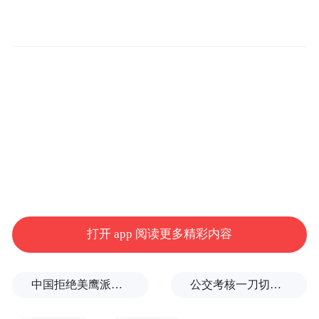
打开 app 阅读更多精彩内容
中国拒绝美鹰派副防长访华？弦外之音被热议
公交考核一刀切司机不敢开空调：别把压力转嫁一线员工