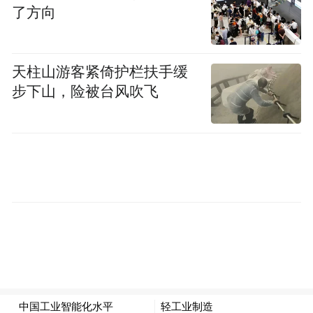
了方向
天柱山游客紧倚护栏扶手缓
步下山，险被台风吹飞