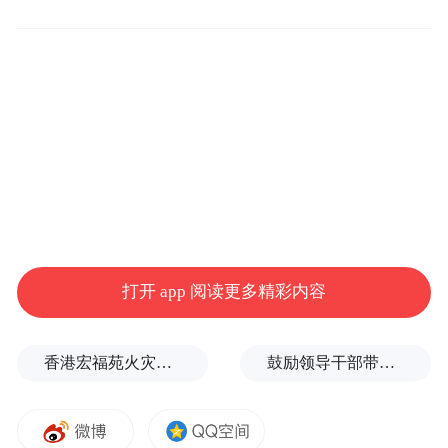
防治意识，预防和减少宫颈癌的发生，今年
全省将继续实施适龄女孩免费接种。
疫苗接种遵循知情自愿、属地化管理原则，
一般采用两剂次的接种免疫程序，超过15周
岁的适龄女生一般安排接种三针，以确保免
疫效果。2025年第一针接种时间安排在今年
的9月到10月份，因特殊原因延误接种的，可
在11月到12月补种；2026年上半年，待第一
打开 app 阅读更多精彩内容
针满6个月后开始第二针接种。
接种地点一般安排在学校或学生家附近的接
香港宏福苑火灾跨部门调查最终报告：大火或由烟头引起
鼓励领导干部带头休假之后又撤回文件，到底什么意思嘛？
种点。学生接种时必须有监护人陪同，并且
签署知情同意书。接种完毕后，接种的信息