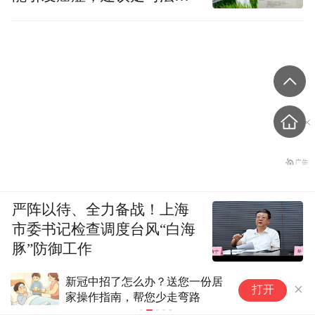
径
严阵以待、全力备战！上海
市委书记检查调度台风“白海
豚”防御工作
了怎么办？送您一份居
哨点医院新冠阳性率冲到22
打开
南，帮您少走弯路
仍排第一，但升势在趋缓