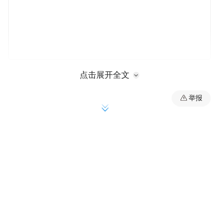
山东省卫生健康委妇幼健康处副处长、三级
点击展开全文
调研员马菲菲介绍，宫颈癌是常见的女性恶
举报
性肿瘤之一，是目前少数病因明确且可防可
控的恶性肿瘤。人乳头瘤病毒（HPV）感染
是主要诱因，接种HPV疫苗是预防宫颈癌最
有效最经济的手段，免疫有效率可达90%以
上。去年以来，山东省政府将适龄女孩HPV
疫苗免费接种持续列入民生实事项目，旨在
通过HPV疫苗免费接种，提升群众的宫颈癌