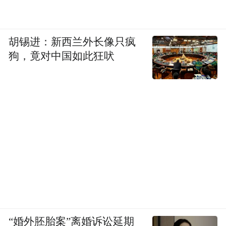
胡锡进：新西兰外长像只疯
狗，竟对中国如此狂吠
“婚外胚胎案”离婚诉讼延期