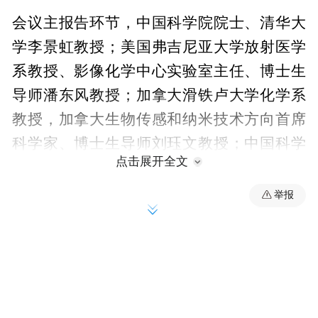
会议主报告环节，中国科学院院士、清华大
学李景虹教授；美国弗吉尼亚大学放射医学
系教授、影像化学中心实验室主任、博士生
导师潘东风教授；加拿大滑铁卢大学化学系
教授，加拿大生物传感和纳米技术方向首席
科学家、博士生导师刘珏文教授；中国科学
点击展开全文
院“百人计划”、中国科学技术大学博士生导
师刘扬中教授等四位生物医药与分子影像领
举报
域的国际知名专家带来了精彩报告，分享了
个人及团队所取得的最新科研成果和应用前
景。