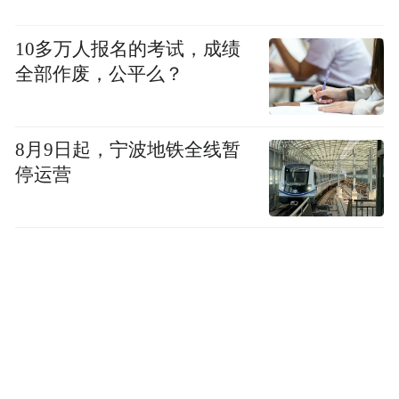
心实验室主任、博士生导师潘东风教授：《核影像
的历史、现状、与未来方向》
10多万人报名的考试，成绩
全部作废，公平么？
8月9日起，宁波地铁全线暂
停运营
加拿大滑铁卢大学化学系教授，加拿大生物传感