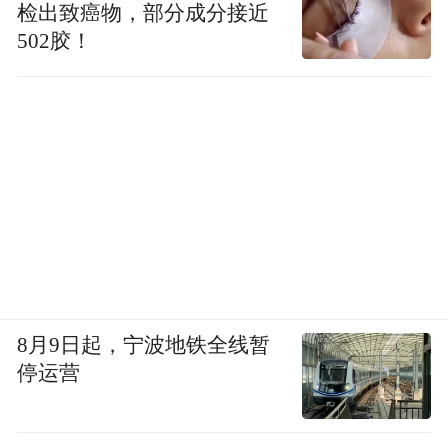
一代抗体-药物递送平台》
检出致癌物，部分成分接近
502胶！
分会场一
8月9日起，宁波地铁全线暂
停运营
中国科学院化学研究所汪铭研究员：《活体蛋白