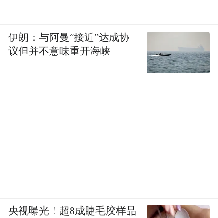
和纳米技术方向首席科学家、博士生导师刘珏文教
授：《核酸适配体的筛选和生物医学应用》
伊朗：与阿曼“接近”达成协
议但并不意味重开海峡
中国科学院“百人计划”、中国科学技术大学博士生
导师刘扬中教授：《多价纳米抗体-铁蛋白偶联：新
央视曝光！超8成睫毛胶样品