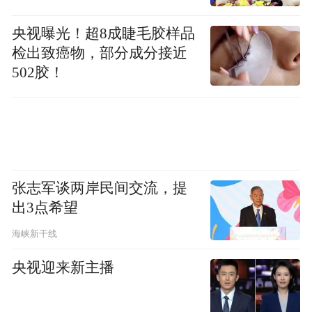
党委书记徐淑凤致辞
央视曝光！超8成睫毛胶样品
检出致癌物，部分成分接近
主旨报告
502胶！
张志军谈两岸民间交流，提
出3点希望
海峡新干线
央视迎来新主播