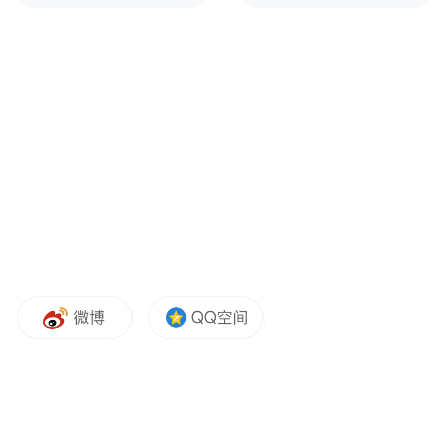
化学、分子探针技术、细胞疗法及基于纳米
材料的药物递送等领域展开了深入探讨，内
容覆盖从基础研究到产业转化的广泛话题。
此外，会议还特别设立了青年论坛，旨在为
青年科研人员提供展示与交流的平台，19位
青年学者、学术新锐分享了其在生物医药和
分子影像领域的最新研究进展。
近年来，学校主动对接山东省医养健康产业
的发展需求，强化生物医学工程、化学、医
学、诊断学、影像学等多学科间交叉融合，
逐渐形成了生物诊疗材料、分子影像技术、
智能药物载体等特色研究方向，打造了从生
物材料制备到应用开发全链条应用研究创新