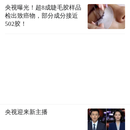
央视曝光！超8成睫毛胶样品
四川大学高会乐教授：《脑部靶向递送系统研
检出致癌物，部分成分接近
究》
502胶！
央视迎来新主播
齐鲁理工学院刘汉宇教授：《卤化酶在生物制药