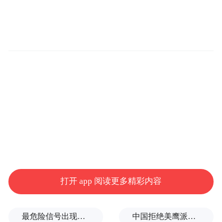
会议分会报告环节，邀请了来自中国科学
院、中国科学技术大学、浙江大学、上海交
通大学、香港中文大学、香港城市大学、澳
门大学、四川大学、厦门大学、南京大学、
华东师范大学、山东大学齐鲁医院、青岛大
打开 app 阅读更多精彩内容
学、临沂大学、济南大学、齐鲁理工学院等
高校和科研院所的20余位专家围绕生物分析
最危险信号出现！全球能源大动脉岌岌可危
中国拒绝美鹰派副防长访华？弦外之音被热议