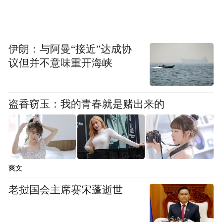
伊朗：与阿曼“接近”达成协
常务副校长张庚灵主持开幕式
议但并不意味重开海峡
盗香窃玉：我的青春就是赌出来的
爽文
老挝国会主席赛宋蓬逝世