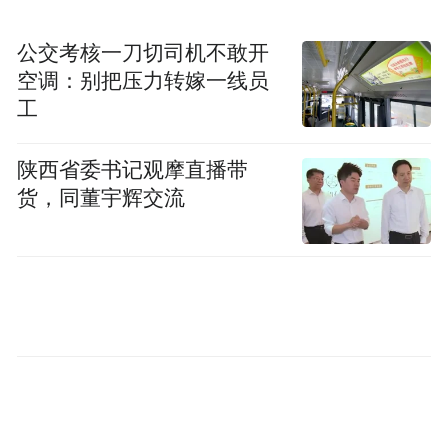
体系，在协同创新、人才引育、成果孵化上
公交考核一刀切司机不敢开
做了大量的尝试与突破。生物与医药学科目
空调：别把压力转嫁一线员
前拥有4个省级工程研究中心等创新平台、1
工
个省级实验教学示范中心、1个“山东省高校
黄大年式教师团队”、4个青年创新团队；先
陕西省委书记观摩直播带
后在国内外高水平期刊上发表论文456篇，授
货，同董宇辉交流
权发明专利57件，获省科技奖1项，展现出较
强的科技创新能力和服务“健康中国”“健康山
东”国家和区域战略的能力。