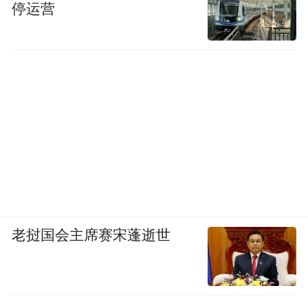
停运营
临沂大学李雪梅教授：《基于核酸框架的靶向药
物递送及级联协同诊疗一体化研究》
老挝国会主席赛宋蓬逝世