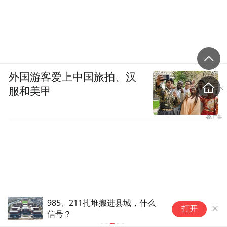
南京大学甄叙教授：《生物医用光学/超声诊疗材
料》
外国游客爱上中国旅拍、汉
服和美甲
985、211扎堆搬进县城，什么
长
华东师范大学张中海教授：《活体光电化学分
打开
信号？
握
析》