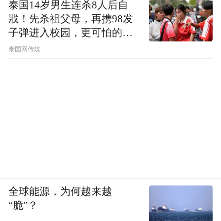
泰国14岁男生连杀8人后自
戕！先杀祖父母，再携98发
子弹进入校园，更可怕的细
节公布了
泰国网传媒
全球能源，为何越来越
“脆”？