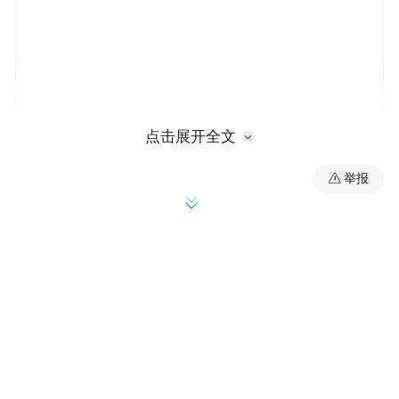
点击展开全文
举报
根据招股书披露，未来材料2022至2024 年收
入分别为 5.3 亿元、7.21 亿元和 6.4 亿元，三
年复合增长率 10.54%；同期归母净利润 1.43
亿元、2.3 亿元、1.65 亿元。2024 年虽因行
业产能集中释放、竞争加剧导致毛利率短期
下滑，但依靠领先技术优势和持续市场开