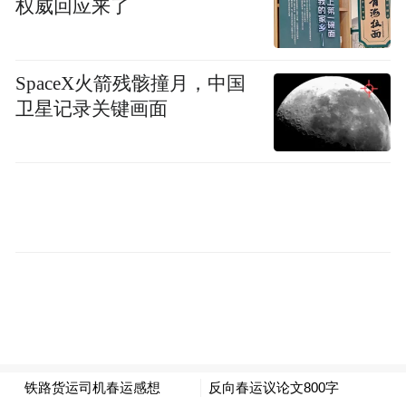
权威回应来了
达4300万吨，自给率提升至75%以上。新能
源、半导体、航空航天等领域对高端材料的
需求将持续增长，如锂电池隔膜、光刻胶等
SpaceX火箭残骸撞月，中国
卫星记录关键画面
产品的市场规模年增速超15%。
在化工新材料产业以较高增速的发展情况
下，根据招股书披露，未来材料本次募集的
资金将用于“300 万㎡/a 全氟质子膜及配套化
学品项目”、“3000 万㎡/a乙烯-四氟乙烯
（ETFE）特种薄膜项目”等涉及氢燃料电池
车、半导体封装的领域上。待生产项目顺利
建成投产后，公司主要产品产能将大幅增
加，规模效应提升，进一步顺应行业的未来