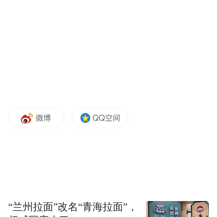
应链，市场认可度高。这种“关键少数”的行
业地位，与科创板六周年所倡导的“掌握关键
核心技术、具备高市场认可度”的导向高度契
合。其有望在政策的加持下，到达业务发展
的新高点。
投资新能源材料黄金赛道
根据《2025-2030年中国化工新材料行业竞争
格局及投资规划深度研究分析报告》指出，
全球化工新材料市场星现稳步增长态势，
2021年产量超2965万吨，较2015年增长
76%，年复合增速10%。预计到2025年底，
“兰州拉面”改名“青海拉面”，
中国化工新材料消费量将超5700万吨，产量