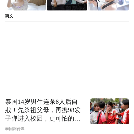
爽文
泰国14岁男生连杀8人后自
戕！先杀祖父母，再携98发
子弹进入校园，更可怕的细
节公布了
泰国网传媒