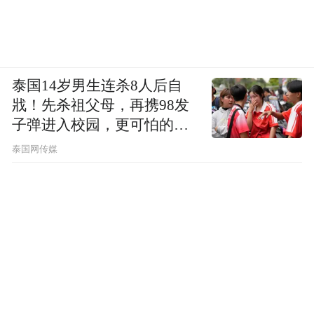
泰国14岁男生连杀8人后自
戕！先杀祖父母，再携98发
子弹进入校园，更可怕的细
节公布了
泰国网传媒