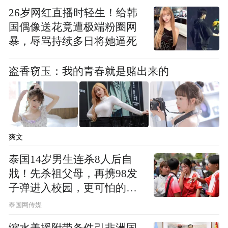
速拓展欧洲、日韩等氢车市场。
26岁网红直播时轻生！给韩
国偶像送花竟遭极端粉圈网
在企业从“氢能”迈向“新材料”的关键节点
暴，辱骂持续多日将她逼死
上，未来材料用连续三年的盈利记录，向资
本市场递上一份可验证的成长答卷。随着后
盗香窃玉：我的青春就是赌出来的
续IPO募资计划落地，公司将在含氟功能膜等
产能上迎来新的增长极，夯实国产含氟功能
膜及关键材料的领军地位。
爽文
“特别声明：以上作品内容(包括在内的视频、图片或音
泰国14岁男生连杀8人后自
频)为凤凰网旗下自媒体平台“大风号”用户上传并发
戕！先杀祖父母，再携98发
布，本平台仅提供信息存储空间服务。
子弹进入校园，更可怕的细
Notice: The content above (including the videos,
pictures and audios if any) is uploaded and posted
节公布了
泰国网传媒
by the user of Dafeng Hao, which is a social media
platform and merely provides information storage
缩水美援附带条件引非洲国