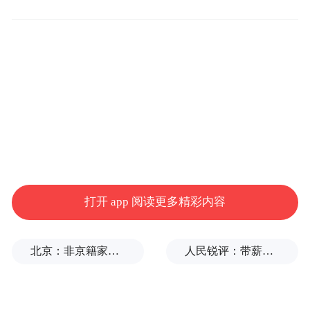
拓，核心产品市占率依旧领先。
截至目前，公司已经实现了全氟“质子交换
膜”产品从原料、中间体、单体、聚合物到成
膜的全产业链量产技术突破。其高性能燃料
电池膜通过奔驰6000小时测试，技术处于业
界领先水平。此外，公司在液流电池、储能
和水电解制氢所需的质子交换膜领域也实现
了技术突破，相关产品已批量化应用于商业
打开 app 阅读更多精彩内容
化示范项目。
凭借这一优势，未来材料的产品如液流电池
北京：非京籍家庭购房社保个税缴纳年限下调为1年
人民锐评：带薪休假落地，也是一种竞争力
隔膜出货量已位居国内第一，燃料电池膜则
进入亿华通、重塑能源、捷氢科技等主流供