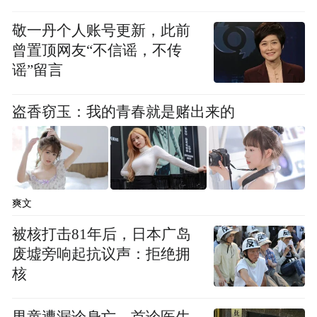
敬一丹个人账号更新，此前
曾置顶网友“不信谣，不传
谣”留言
盗香窃玉：我的青春就是赌出来的
爽文
被核打击81年后，日本广岛
废墟旁响起抗议声：拒绝拥
核
男童遭漏诊身亡，首诊医生