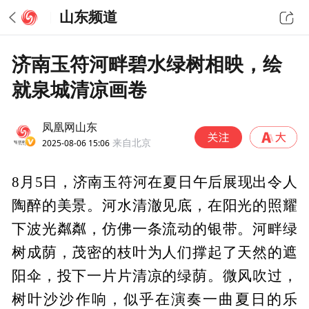
山东频道
济南玉符河畔碧水绿树相映，绘
就泉城清凉画卷
凤凰网山东
2025-08-06 15:06
来自北京
8月5日，济南玉符河在夏日午后展现出令人
陶醉的美景。河水清澈见底，在阳光的照耀
下波光粼粼，仿佛一条流动的银带。河畔绿
树成荫，茂密的枝叶为人们撑起了天然的遮
阳伞，投下一片片清凉的绿荫。微风吹过，
树叶沙沙作响，似乎在演奏一曲夏日的乐