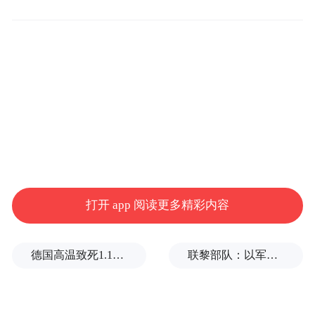
打开 app 阅读更多精彩内容
德国高温致死1.19万人，为2016年来最高纪录
联黎部队：以军单日向黎发射113枚炮弹