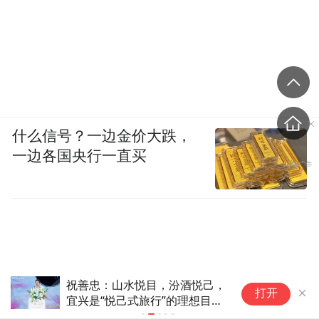
什么信号？一边金价大跌，
一边各国央行一直买
祝善忠：山水悦目，汾酒悦己，
兰
打开
宜兴是“悦己式旅行”的理想目的
住
地