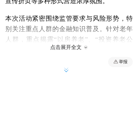
宣传折页等多种形式营造浓厚氛围。
本次活动紧密围绕监管要求与风险形势，特
别关注重点人群的金融知识普及。针对老年
人群，重点揭露“以房养老”、“投资养老公
点击展开全文
寓”、“销售养老产品”等养老领域骗局；针对
青少年，走进校园普及基础金融知识，引导
举报
树立正确的金钱观，警惕“校园贷”、“兼职陷
阱”等。同时，加强虚拟货币、区块链等新形
态金融风险的提示与教育，助力提升公众风
险识别能力。