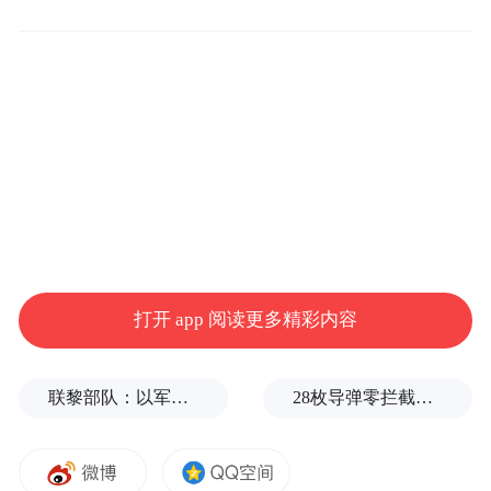
此外，民生银行济南高新支行还组织全体员
工参加专题培训和防非知识答题赛，通过案
例剖析、警示教育等方式强化员工合规意
识，提升风险防控能力。后续，该行将持续
打开 app 阅读更多精彩内容
建立长效宣传机制，优化线上内容供给，深
化精准宣传教育，进一步加强与公安、市场
联黎部队：以军单日向黎发射113枚炮弹
28枚导弹零拦截！基辅防空失灵，西方靠不住了
监管等部门的联防联控，不断创新宣传方式
方法，切实守护好人民群众的“钱袋子”。