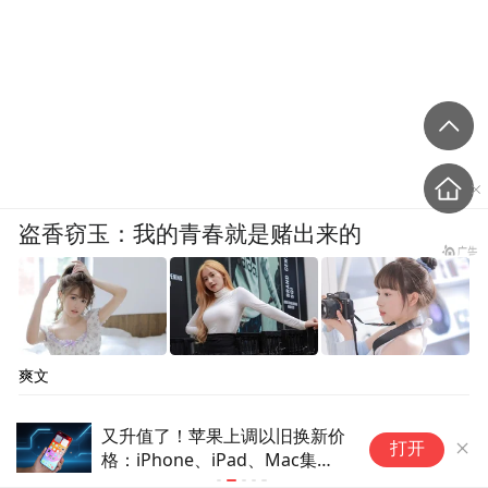
盗香窃玉：我的青春就是赌出来的
爽文
AI驶入“L3智能体”深水区，中美
4天3板，股
打开
模型差距收窄，万亿元资本博弈
清：投资对
真实场景商业化