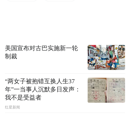
“特别声明：以上作品内容(包括在内的视频、图片或音
频)为凤凰网旗下自媒体平台“大风号”用户上传并发
布，本平台仅提供信息存储空间服务。
Notice: The content above (including the videos,
pictures and audios if any) is uploaded and posted
by the user of Dafeng Hao, which is a social media
platform and merely provides information storage
美国宣布对古巴实施新一轮
space services.”
制裁
“两女子被抱错互换人生37
年”一当事人沉默多日发声：
我不是受益者
红星新闻