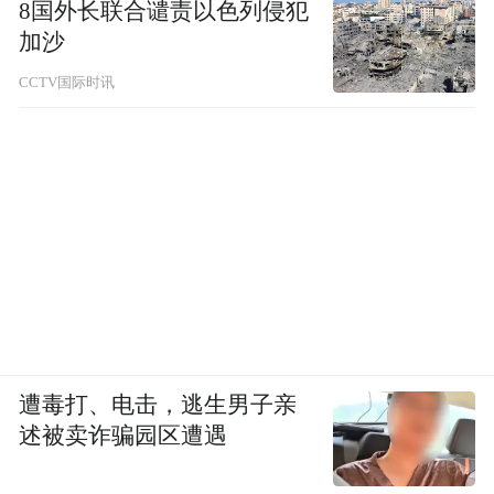
Modernization”，从国际视角看，这一主题不
8国外长联合谴责以色列侵犯
加沙
单单是浅层的美丽、美好，而是更深层次的
文化包容和文明多样。
CCTV国际时讯
期待第十一届尼山世界文明论坛的到来，也
祝愿中外文化、文明在交流中促进，在碰撞
中繁荣，共同推动“各美其美·美美与共”美好
愿景映入现实……
（凤凰网山东 刘培省 ）
遭毒打、电击，逃生男子亲
述被卖诈骗园区遭遇