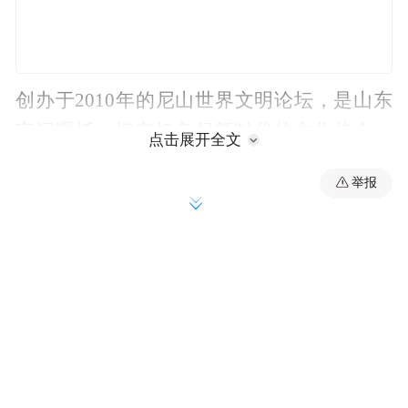
创办于2010年的尼山世界文明论坛，是山东
牢记嘱托，切实担负起新时代的文化使命，
点击展开全文
在推动文化繁荣、建设文化强国上积极作
举报
为，不断推动优秀传统文化“创造性转化、创
新性发展”的标志性成果，正日益成为世界了
解中国的重要窗口、广泛凝聚文明共识的桥
梁纽带。
“尼山论什么”
文明因交流而多彩，因互鉴而丰富。自创办