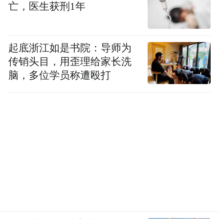
亡，医生获刑1年
多的政治经济冲突。我认为，今年尼山论坛
题意义重大，会讨论出一些新的东西出来。
因为它导向的是所谓人类命运共同体、人类
起底浙江如是书院：导师为
传销头目，用歪理给家长洗
文明新形态、人类的共同价值”。
脑，多位学员称遭殴打
有朋自远方来，不亦乐乎。人类文明的发展
是多样性与共同性的统一。多样性让人类文
明色彩斑斓，充满生机和活力；共同性让生
活在地球上的人类具有凝聚力、方向感。正
如尼山世界儒学中心党委书记、副主任国承
彦在新闻发布会上所述，论坛主题的英文翻
译为“Beauty in Diversity:Nurturing
Understanding Among Civilization for Global