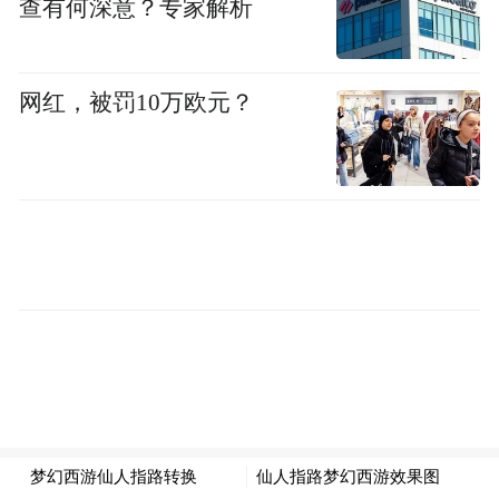
近年来，论坛规模不断扩大，论坛形式不断
查有何深意？专家解析
更新，论坛影响力不断提升。
网红，被罚10万欧元？
第十一届尼山世界文明论坛加大国际邀约，
目前确认参会嘉宾560余人，其中国际嘉宾约
300人，既有外国政要前政要、驻华使节、国
际组织代表又有知名专家学者，涵盖五大
洲、70多个国家，包括埃及、秘鲁、德国、
哥伦比亚、韩国、柬埔寨、吉尔吉斯斯坦、
马尔代夫、马达加斯加、美国、日本、英
国、塞尔维亚等，国际参与有了新的拓展和
提升。
“一直以来，我们坚持文明和谐共存、坚持世