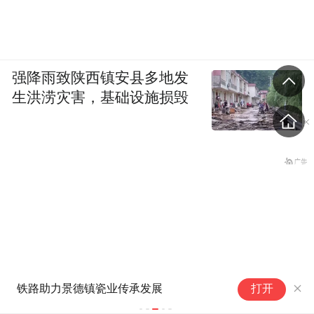
强降雨致陕西镇安县多地发
生洪涝灾害，基础设施损毁
距
铁路助力景德镇瓷业传承发展
打开
猫
配