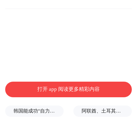
之始，尼山世界文明论坛就以打造世界文明
互鉴高地为主线，在不同文明对话交流、思
想观点竞相迸发上搭建起重要平台。
自强不息、厚德载物的东方智慧与理性探
索、科学求真的西方智慧，在尼山世界古典
文明论坛相遇相知，让人类文明在相互成就
中焕发新的光彩。
打开 app 阅读更多精彩内容
作为重要亲历者，国际儒学联合会副会长、
山东大学儒学高等研究院院长王学典表示，
韩国能成功“自力更生”吗？
阿联酋、土耳其、沙特等8国外长发表联合声明
在连续十届论坛的举办过程中，来自不同国
家、不同民族、不同肤色、不同价值理念的
各国文化学者、思想精英、国际政要汇聚尼