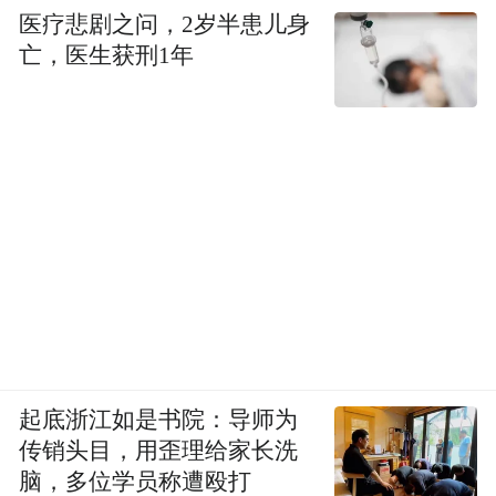
医疗悲剧之问，2岁半患儿身
亡，医生获刑1年
起底浙江如是书院：导师为
传销头目，用歪理给家长洗
脑，多位学员称遭殴打