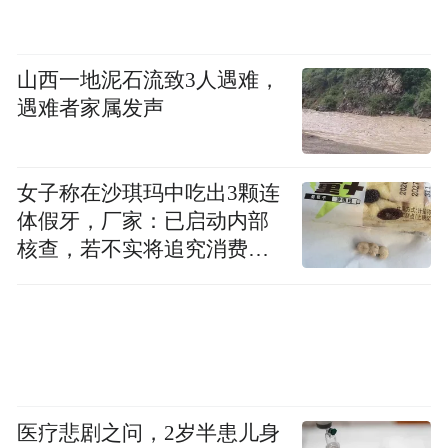
同时，聚焦文明对话提升学术质量，本届论
坛将有来自世界各地的400余位知名专家学者
山西一地泥石流致3人遇难，
遇难者家属发声
现场与会，其中，国外专家学者220余位、国
内专家学者180余位。围绕大会主题和分议
题，论坛将举办2场主旨演讲、4场高端对
女子称在沙琪玛中吃出3颗连
话、8场分组对话会。每场学术活动都有相关
体假牙，厂家：已启动内部
领域的权威专家领衔担纲，强调学术创新
核查，若不实将追究消费者
诬陷责任
性、话题针对性、研讨对话性。
“第十一届尼山论坛主题确定过程中，第一次
把费孝通先生提出的有生命力的理论命题纳
入到文明互鉴的背景之下去思考、去讨论”，
医疗悲剧之问，2岁半患儿身
王学典提到，“如今，世界各国爆发了越来越