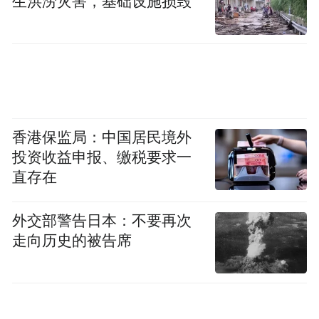
生洪涝灾害，基础设施损毁
时代价值”“在全球现代化进程中成人之美”
“文明视野下的家庭意义与社会发展”“人工智
能发展与人类文明走向”“齐鲁文化与世界文
明”等6个分议题。
这些议题深刻呼应世界百年未有之大变局的
香港保监局：中国居民境外
时代背景，与联合国设立的“文明对话国际
投资收益申报、缴税要求一
日”相衔接，深入探讨全球化进程中不同文明
直存在
之间的和合共生之道，为应对全球挑战、推
动人类文明发展贡献中国智慧。
外交部警告日本：不要再次
走向历史的被告席
这一主题得到了中外学者的广泛响应，目前
论坛组委会已收到来自30多个国家的论文150
余篇。