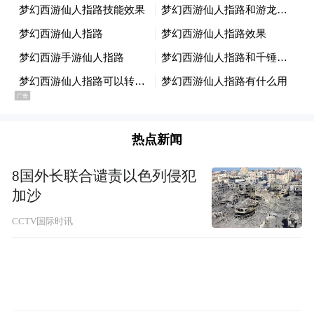
界文明多样性、坚持文明对话与互鉴的三大
原则，以更加开放的姿态、更加务实的现实
关切、更加鲜明的问题意识创办论坛”，王学
典表示，“到了今天，尼山论坛已经成为一个
世界性的论坛，在西方世界享有很高的盛
誉，是截至目前全球以文明对话为主体的、
热点新闻
影响力最大的一个论坛”。
8国外长联合谴责以色列侵犯
各美其美·美美与共
加沙
CCTV国际时讯
“和而不同与和谐世界”“文明对话与全球合
作”……尼山论坛历经十届的发展，议题从单
纯的文化价值讨论转向“文明+治理”的复合模
式、参与主体更加多元化、话语体系的战略