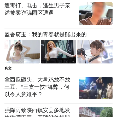
性建构：从解释中国到定义范式，演进轨迹
遭毒打、电击，逃生男子亲
述被卖诈骗园区遭遇
与世界格局的深刻变革紧密交织。
盗香窃玉：我的青春就是赌出来的
爽文
拿西瓜砸头、大盘鸡放不放
（图源中国孔子网·尼山世界文明论坛）
土豆、“三支一扶”舞弊，何
本届论坛论坛主题为“各美其美·美美与共
以令人意难平？
——文明间关系与全球现代化”，下设“文明
强降雨致陕西镇安县多地发
的起源与未来发展”“儒家文化的世界意义和