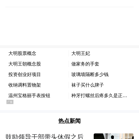
多年来，在相同题材展会增多、参展费用攀
升的趋势下，山东糖酒会始终坚守自身特
色。协会坚持以振兴鲁酒为中心，秉持低收
费的公益办会原则，不单纯追求经济利益和
会议规模，以服务企业、促进行业发展为根
本宗旨，赢得了广大客商的广泛肯定和赞
热点新闻
誉。目前，每届展会展出面积稳固在50000平
米左右，吸引参展企业约1500家，与会代表
鼓励领导干部带头休假之后