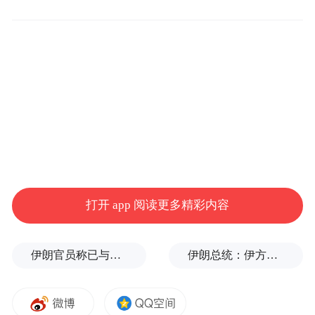
打开 app 阅读更多精彩内容
伊朗官员称已与阿曼就霍尔木兹海峡通行问题明确总体框架
伊朗总统：伊方未在涉谅解备忘录的谈判中作任何让步