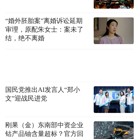
盛会在潍坊这片沃土上结出丰硕成果，续写
新的辉煌篇章。
“婚外胚胎案”离婚诉讼延期
审理，原配朱女士：案未了
山东省糖酒副食品商业协会热忱欢迎全国各
结，绝不离婚
地的糖酒食品生产商、经销商、配套服务商
及行业同仁，金秋八月相约潍坊，共赴第91
届山东糖酒盛会，共觅无限商机，同谋发展
大计！
国民党推出AI发言人“郑小
“特别声明：以上作品内容(包括在内的视频、图片或音
文”迎战民进党
频)为凤凰网旗下自媒体平台“大风号”用户上传并发
布，本平台仅提供信息存储空间服务。
Notice: The content above (including the videos,
pictures and audios if any) is uploaded and posted
刚果（金）东南部中资企业
by the user of Dafeng Hao, which is a social media
钴产品铀含量超标？官方回
platform and merely provides information storage