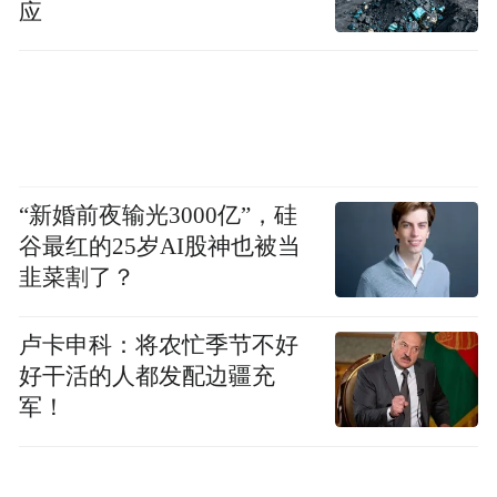
应
space services.”
“新婚前夜输光3000亿”，硅
谷最红的25岁AI股神也被当
韭菜割了？
卢卡申科：将农忙季节不好
好干活的人都发配边疆充
军！