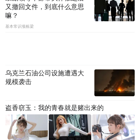
又撤回文件，到底什么意思
达8至10万人次，已成为我省乃至全国糖酒行
嘛？
业公认的“风向标和晴雨表”，为促进行业健
基本常识项栋梁
康、稳定发展发挥着不可替代的重要作用。
乌克兰石油公司设施遭遇大
规模袭击
盗香窃玉：我的青春就是赌出来的
潍坊市，作为享誉世界的“风筝之都”，地处