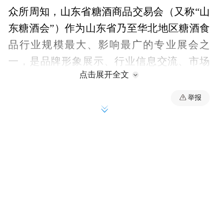
众所周知，山东省糖酒商品交易会（又称“山
东糖酒会”）作为山东省乃至华北地区糖酒食
品行业规模最大、影响最广的专业展会之
一，是品牌形象展示、行业信息交流、市场
点击展开全文
渠道拓展的重要平台。本届展会主会场设在
潍坊鲁台会展中心（地址：潍坊市长松路与
举报
玉清西街交叉口东南角），将继续为省内外
糖酒食品生产商、经销商及相关产业链企业
搭建高效的交流、展示与贸易平台，汇聚众
多知名品牌与厂商。