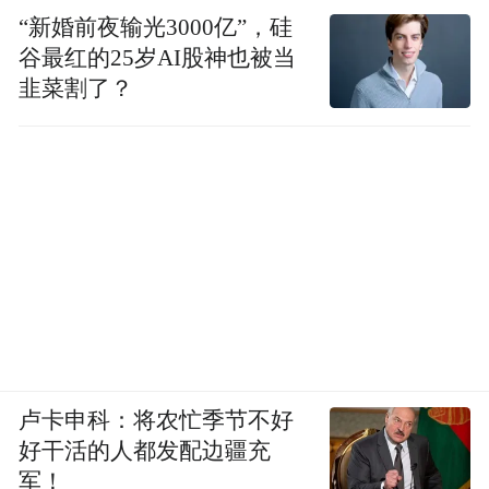
“新婚前夜输光3000亿”，硅
谷最红的25岁AI股神也被当
韭菜割了？
卢卡申科：将农忙季节不好
好干活的人都发配边疆充
军！