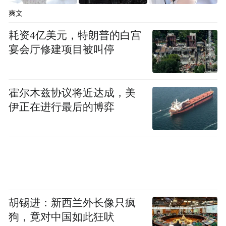
山东省三大经济圈的交汇处，区位优势得天
爽文
独厚，物产丰饶，交通网络发达，是举办各
耗资4亿美元，特朗普的白宫
类会议和展会的理想之地。同时，潍坊也是
宴会厅修建项目被叫停
山东省酒类和食品生产销售的重要基地，拥
有景芝、云门、秦池等鲁酒骨干企业以及得
霍尔木兹协议将近达成，美
利斯等为代表的众多知名食品企业，市场消
伊正在进行最后的博弈
费潜力巨大，辐射能力强，必将为参展的省
内外工商企业提供广阔的发展空间和巨大的
增长潜能。此外，潍坊与我省糖酒会渊源深
厚，早在10余年前就是重要的办会基地，具
有广泛的影响力。山东糖酒会再次落户潍
坊，获得了大部分参会企业的肯定与认可，
胡锡进：新西兰外长像只疯
狗，竟对中国如此狂吠
也必将深受潍坊市民的欢迎。业界期待本届