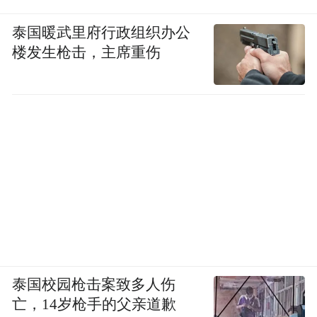
泰国暖武里府行政组织办公
楼发生枪击，主席重伤
泰国校园枪击案致多人伤
亡，14岁枪手的父亲道歉