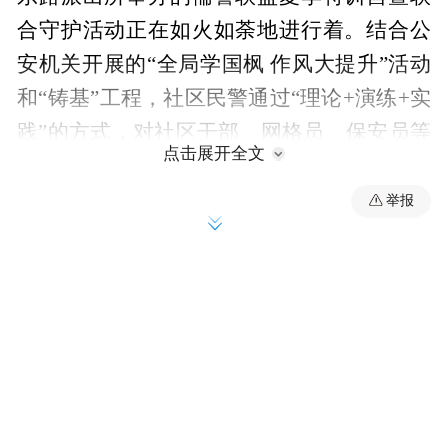
合守护活动正在如火如荼地进行着。结合公
安机关开展的“全局学国枫 作风大提升”活动
和“铸基”工程，社区民警通过“理论+演练+实
践”的方式，对社区干部、网格员、保安员等
点击展开全文
群防群治队员进行集中培训，全面践行新时
代“枫桥经验”，切实提升儒警联盟队伍参与
举报
社会治理的能力水平，为夏季平安建设注入
新动能。