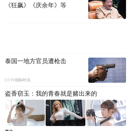
《狂飙》《庆余年》等
泰国一地方官员遭枪击
为了检验本次特训营效果，儒警联盟队员们
CCTV国际时讯
在民警的带领下 ，深入到琵琶山批发市场
盗香窃玉：我的青春就是赌出来的
内，实地开展联合巡逻、联合检查、联合宣
传等一系列守护活动，让商户们感到平安就
在身边。