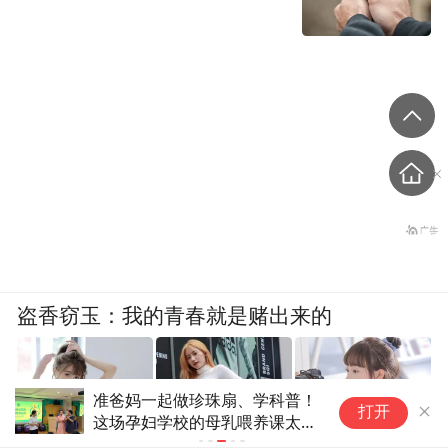
盗香窃玉：我的青春就是赌出来的
准爸妈一起做珍珠扇、学科普！
买
打开
这场孕妇学校的母乳喂养课太治
场
愈了
进
爽文