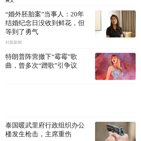
爽文
“婚外胚胎案”当事人：20年
结婚纪念日没收到鲜花，但
等到了勇气
封面新闻
特朗普阵营撤下“霉霉”歌
曲，曾多次“蹭歌”引争议
活动中，共检查商户10余家，发放宣传资料
50余份，接受群众咨询问题10余人次，进一
步强化了儒警联盟队伍建设，实现了百姓平
泰国暖武里府行政组织办公
楼发生枪击，主席重伤
安和社会和谐的有机统一，赢得了广大商户