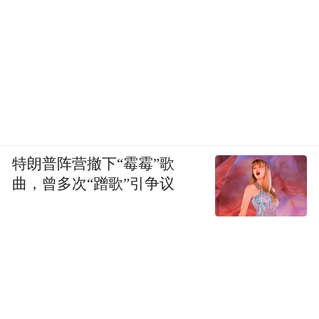
特朗普阵营撤下“霉霉”歌
曲，曾多次“蹭歌”引争议