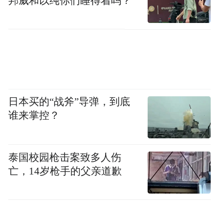
邦威和以纯你们睡得着吗？
步，我们将在太白东路派出所的指导下，扎
实开展好协同共治工作，当好平安志愿者，
尽到自己的一份微薄之力。”儒警联盟队员段
先生十分感慨地说道。
（孟翔鲲 李亚宁）
日本买的“战斧”导弹，到底
“特别声明：以上作品内容(包括在内的视频、图片或音
谁来掌控？
频)为凤凰网旗下自媒体平台“大风号”用户上传并发
布，本平台仅提供信息存储空间服务。
Notice: The content above (including the videos,
泰国校园枪击案致多人伤
pictures and audios if any) is uploaded and posted
by the user of Dafeng Hao, which is a social media
亡，14岁枪手的父亲道歉
platform and merely provides information storage
space services.”