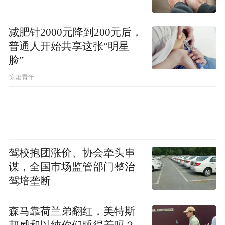
的热烈拥护和一致好评。
减肥针2000元降到200元后，
普通人开始共享这张“明星
脸”
惊蛰青年
驾校抱团涨价、协会牵头串
谋，全国市场监管部门整治
驾培垄断
“通过今天的培训和实践收获很多，让我掌握
森马靠荷兰弟翻红，美特斯
了一些巡逻、宣传工作的方法技能，下一