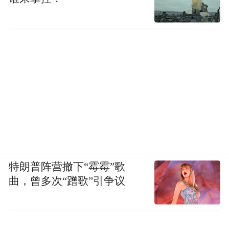
特朗普阵营撤下“霉霉”歌
曲，曾多次“蹭歌”引争议