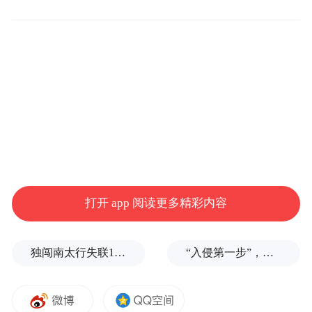
打开 app 阅读更多精彩内容
独闯南太行失联14天的女子已确认遇难，遗体在悬崖被找到
“入侵第一步”，与特朗普关系密切美企被曝强闯格陵兰岛
在琵琶山社区会议室举行的讲座上，民警简