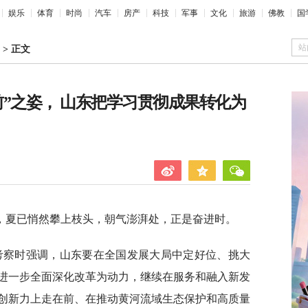
娱乐
体育
时尚
汽车
房产
科技
军事
文化
旅游
佛教
国
站
>
正文
”之姿， 山东把学习贯彻成果转化为
，夏已悄然攀上枝头，朝气澎湃处，正是奋进时。
东考察时强调，山东要在全国发展大局中定好位、挑大
进一步全面深化改革为动力，继续在服务和融入新发
创新力上走在前、在推动黄河流域生态保护和高质量