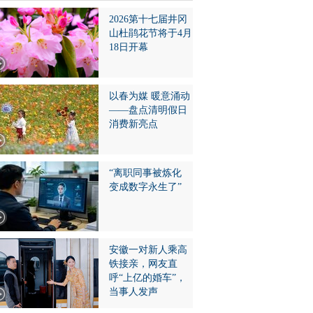
2026第十七届井冈
山杜鹃花节将于4月
18日开幕
以春为媒 暖意涌动
——盘点清明假日
消费新亮点
“离职同事被炼化
变成数字永生了”
安徽一对新人乘高
铁接亲，网友直
呼“上亿的婚车”，
当事人发声