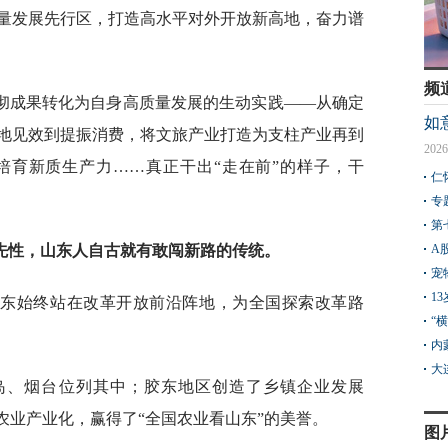
量发展先行区，打造高水平对外开放新高地，奋力谱
频
彻成果转化为自身高质量发展的生动实践——从确定
如
落地见效到提振消费，将文旅产业打造为支柱产业再到
2026
培育新质生产力……真正干出“走在前”的样子，干
仁
专
第
领先性，山东人自古就有敢闯新路的传统。
A
宠
1
山东始终站在改革开放前沿阵地，为全国探索改革路
“
内
大
青岛、烟台位列其中；胶东地区创造了乡镇企业发展
农业产业化，赢得了“全国农业看山东”的美誉。
图