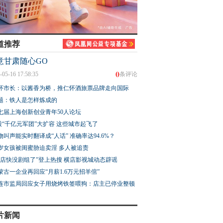
道推荐
意甘肃随心GO
0
-05-16 17:58:35
条评论
怀市长：以酱香为桥，推仁怀酒旅票品牌走向国际
题：铁人是怎样炼成的
七届上海创新创业青年50人论坛
股“千亿元军团”大扩容 这些城市起飞了
物叫声能实时翻译成“人话” 准确率达94.6%？
3岁女孩被闺蜜胁迫卖淫 多人被追责
横店快没剧组了”登上热搜 横店影视城动态辟谣
蒙古一企业再回应“月薪1.6万元招羊倌”
连市监局回应女子用烧烤铁签喂狗：店主已停业整顿
片新闻