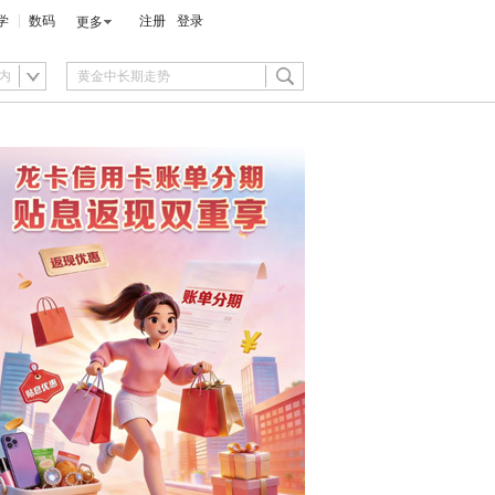
学
数码
注册
登录
更多
内