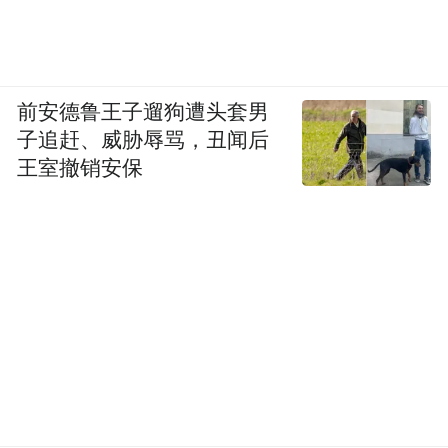
前安德鲁王子遛狗遭头套男
子追赶、威胁辱骂，丑闻后
王室撤销安保