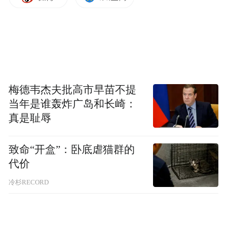
梅德韦杰夫批高市早苗不提
当年是谁轰炸广岛和长崎：
真是耻辱
致命“开盒”：卧底虐猫群的
代价
冷杉RECORD