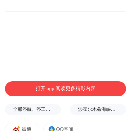
打开 app 阅读更多精彩内容
全部停航、停工，浙江海事局启动沿海Ⅱ级防台应急响应
涉霍尔木兹海峡，伊朗与阿曼被曝达成临时协议框架