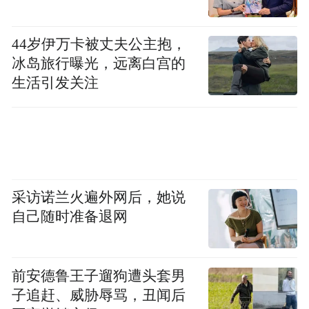
44岁伊万卡被丈夫公主抱，
冰岛旅行曝光，远离白宫的
生活引发关注
采访诺兰火遍外网后，她说
自己随时准备退网
前安德鲁王子遛狗遭头套男
子追赶、威胁辱骂，丑闻后