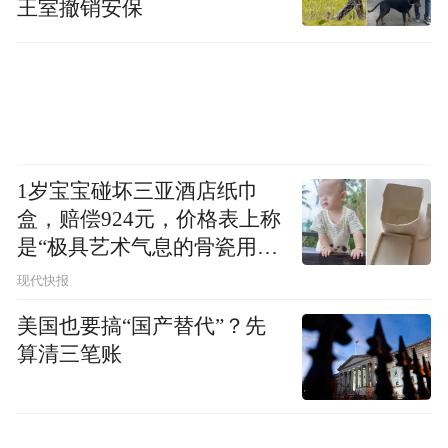
王室撤销安保
1岁宝宝碰坏三亚酒店纸巾
盒，赔偿924元，价格表上称
是“极具艺术气息的骨瓷用
品”
现代快报
美国也要搞“国产替代”？先
算清三笔账