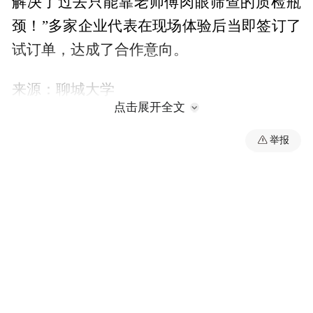
解决了过去只能靠老师傅肉眼筛查的质检瓶
颈！”多家企业代表在现场体验后当即签订了
试订单，达成了合作意向。
来源：聊城大学
点击展开全文
“特别声明：以上作品内容(包括在内的视频、图片或音
举报
频)为凤凰网旗下自媒体平台“大风号”用户上传并发
布，本平台仅提供信息存储空间服务。
Notice: The content above (including the videos,
pictures and audios if any) is uploaded and posted
by the user of Dafeng Hao, which is a social media
platform and merely provides information storage
space services.”