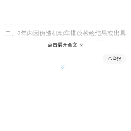
二、2年内因伪造机动车排放检验结果或出具
虚假排放检验报告受过1次行政处罚，又伪造
点击展开全文
机动车排放检验结果或出具虚假排放检验报
举报
告的；
三、伪造机动车排放检验结果或出具虚假排
放检验报告涉及10辆以上车辆的；
四、造成重大环境影响或社会影响的；
五、其他依法应当认定为情节严重的情形。