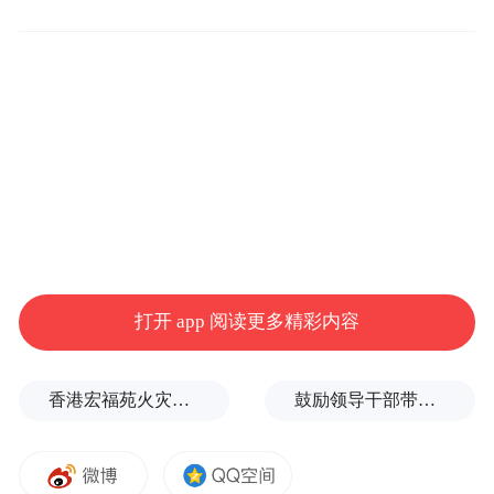
《意见》明确，对符合上述情节严重情形
的，生态环境主管部门应当依法严格处罚，
市场监督管理部门应当依法取消其检验资
格。
“特别声明：以上作品内容(包括在内的视频、图片或音
频)为凤凰网旗下自媒体平台“大风号”用户上传并发
布，本平台仅提供信息存储空间服务。
Notice: The content above (including the videos,
pictures and audios if any) is uploaded and posted
打开 app 阅读更多精彩内容
by the user of Dafeng Hao, which is a social media
platform and merely provides information storage
space services.”
香港宏福苑火灾跨部门调查最终报告：大火或由烟头引起
鼓励领导干部带头休假之后又撤回文件，到底什么意思嘛？