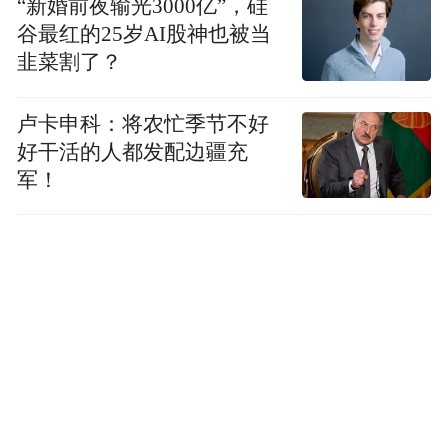
“新婚前夜输光3000亿”，硅
“特别声明：以上作品内容(包括在内的视频、图片或音
谷最红的25岁AI股神也被当
频)为凤凰网旗下自媒体平台“大风号”用户上传并发
韭菜割了？
布，本平台仅提供信息存储空间服务。
Notice: The content above (including the videos,
pictures and audios if any) is uploaded and posted
卢卡申科：将农忙季节不好
by the user of Dafeng Hao, which is a social media
好干活的人都发配边疆充
platform and merely provides information storage
军！
space services.”