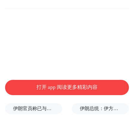
打开 app 阅读更多精彩内容
伊朗官员称已与阿曼就霍尔木兹海峡通行问题明确总体框架
伊朗总统：伊方未在涉谅解备忘录的谈判中作任何让步