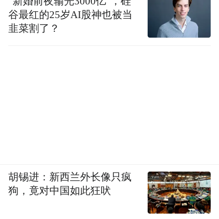
“新婚前夜输光3000亿”，硅
谷最红的25岁AI股神也被当
韭菜割了？
胡锡进：新西兰外长像只疯
狗，竟对中国如此狂吠