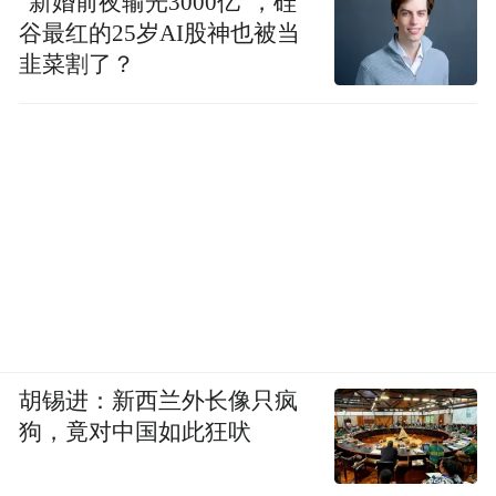
“新婚前夜输光3000亿”，硅
谷最红的25岁AI股神也被当
韭菜割了？
胡锡进：新西兰外长像只疯
狗，竟对中国如此狂吠