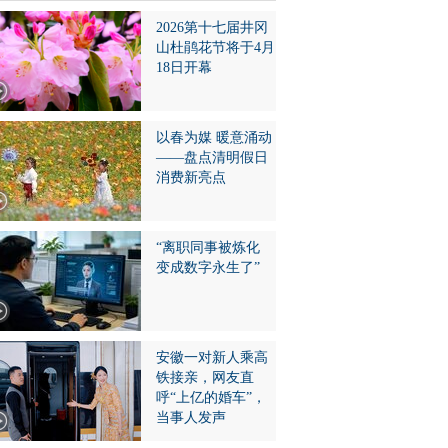
2026第十七届井冈
山杜鹃花节将于4月
18日开幕
以春为媒 暖意涌动
——盘点清明假日
消费新亮点
“离职同事被炼化
变成数字永生了”
安徽一对新人乘高
铁接亲，网友直
呼“上亿的婚车”，
当事人发声