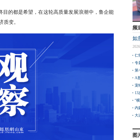
终目的都是希望，在这轮高质量发展浪潮中，鲁企能
济质变。
频
如
2026
仁
专
第
A
宠
1
“
内
大
图