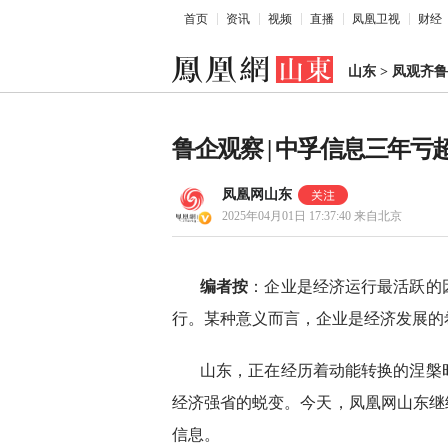
首页
资讯
视频
直播
凤凰卫视
财经
山东
>
凤观齐鲁
鲁企观察 | 中孚信息三年亏
凤凰网山东
2025年04月01日 17:37:40
来自北京
编者按
：企业是经济运行最活跃的
行。某种意义而言，企业是经济发展的
山东，正在经历着动能转换的涅槃
经济强省的蜕变。今天，凤凰网山东继
信息。