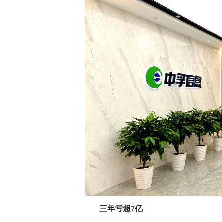
三年亏超7亿