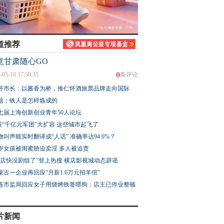
道推荐
意甘肃随心GO
0
-05-16 17:58:35
条评论
怀市长：以酱香为桥，推仁怀酒旅票品牌走向国际
题：铁人是怎样炼成的
七届上海创新创业青年50人论坛
股“千亿元军团”大扩容 这些城市起飞了
物叫声能实时翻译成“人话” 准确率达94.6%？
3岁女孩被闺蜜胁迫卖淫 多人被追责
横店快没剧组了”登上热搜 横店影视城动态辟谣
蒙古一企业再回应“月薪1.6万元招羊倌”
连市监局回应女子用烧烤铁签喂狗：店主已停业整顿
片新闻