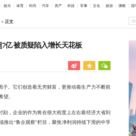
娱乐
体育
时尚
汽车
房产
科技
军事
文化
旅游
佛教
国
站
>
正文
超7亿 被质疑陷入增长天花板
因子。它们创造着无穷财富，更推动着生产力不断前
希望。
时刻，企业的作为将在很大程度上左右着经济大省到
续推出“鲁企观察”栏目，聚焦净利润持续下滑的中孚