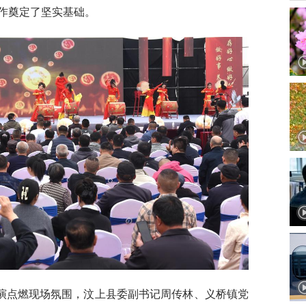
作奠定了坚实基础。
演点燃现场氛围，汶上县委副书记周传林、义桥镇党