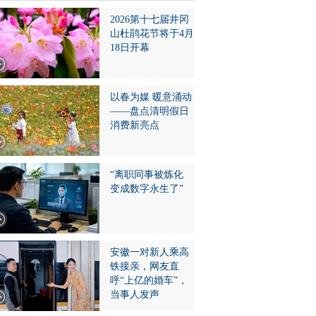
2026第十七届井冈
山杜鹃花节将于4月
18日开幕
以春为媒 暖意涌动
——盘点清明假日
消费新亮点
“离职同事被炼化
变成数字永生了”
安徽一对新人乘高
铁接亲，网友直
呼“上亿的婚车”，
当事人发声