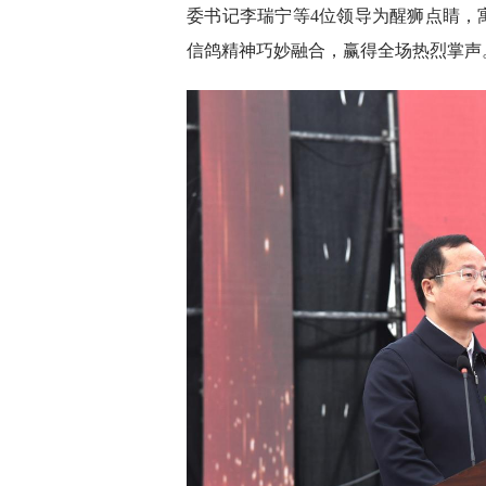
委书记李瑞宁等4位领导为醒狮点睛，
信鸽精神巧妙融合，赢得全场热烈掌声