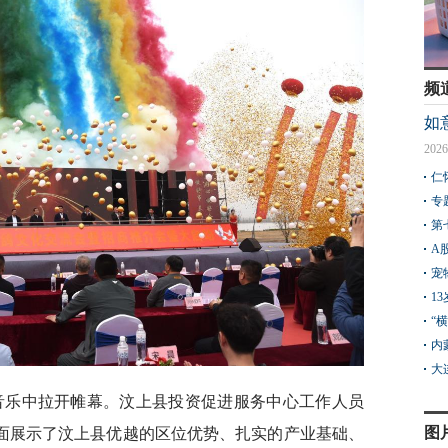
频
如
2026
仁
专
第
A
宠
1
“
内
大
场音乐中拉开帷幕。汶上县投资促进服务中心工作人员
图
全面展示了汶上县优越的区位优势、扎实的产业基础、