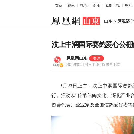
首页
资讯
视频
直播
凤凰卫视
财经
山东
>
凤观济宁
汶上中润国际赛鸽爱心公棚
凤凰网山东
2025年03月24日 11:02:15
来自北京
3月23日上午，汶上中润国际赛
行。活动以“传承信鸽文化、深化产业
协会代表、企业家及全国信鸽爱好者等