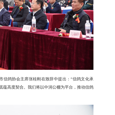
市信鸽协会主席张桂刚在致辞中提出：“信鸽文化承
底蕴高度契合。我们将以中润公棚为平台，推动信鸽