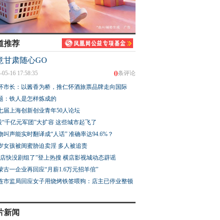
道推荐
意甘肃随心GO
0
-05-16 17:58:35
条评论
怀市长：以酱香为桥，推仁怀酒旅票品牌走向国际
题：铁人是怎样炼成的
七届上海创新创业青年50人论坛
股“千亿元军团”大扩容 这些城市起飞了
物叫声能实时翻译成“人话” 准确率达94.6%？
3岁女孩被闺蜜胁迫卖淫 多人被追责
横店快没剧组了”登上热搜 横店影视城动态辟谣
蒙古一企业再回应“月薪1.6万元招羊倌”
连市监局回应女子用烧烤铁签喂狗：店主已停业整顿
片新闻