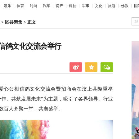
娱乐
体育
时尚
汽车
房产
科技
军事
文化
旅游
佛教
国
站
>
区县聚焦
>
正文
信鸽文化交流会举行
鸽爱心公棚信鸽文化交流会暨招商会在汶上县隆重举
合作、共筑发展未来”为主题，吸引了各界领导、行业
数百人齐聚一堂，共襄盛举。