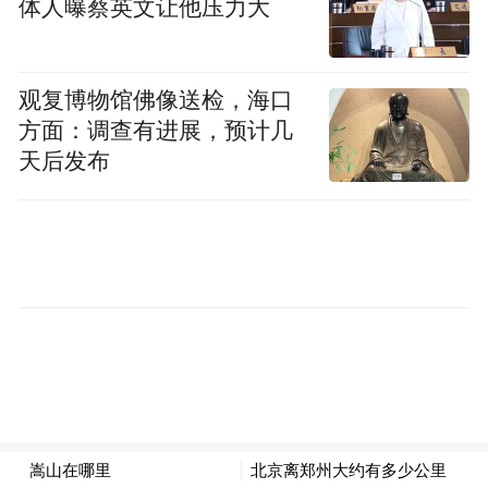
体人曝蔡英文让他压力大
春花也将陆续绽放，为市民带来一场又一场
的视觉盛宴。
观复博物馆佛像送检，海口
来源：闪电新闻
方面：调查有进展，预计几
天后发布
“特别声明：以上作品内容(包括在内的视频、图片或音
频)为凤凰网旗下自媒体平台“大风号”用户上传并发
布，本平台仅提供信息存储空间服务。
Notice: The content above (including the videos,
pictures and audios if any) is uploaded and posted
by the user of Dafeng Hao, which is a social media
platform and merely provides information storage
space services.”