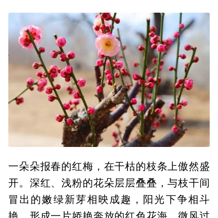
一朵朵报春的红梅，在干枯的枝条上傲然盛
开。深红、浅粉的花朵层层叠叠，与枝干间
冒出的嫩绿新芽相映成趣，阳光下争相斗
艳，形成一片娇艳奔放的红色花海。微风过