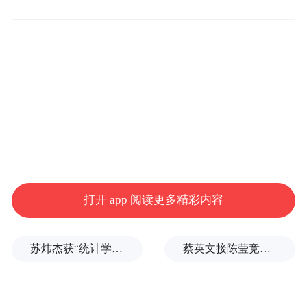
打开 app 阅读更多精彩内容
一朵朵小小的粉红，俏生生地生长在枝头，
在微风中轻轻摇曳。花朵在风中或含苞待
苏炜杰获“统计学界的诺贝尔奖”，又是北大数院07级
蔡英文接陈莹竞选总部主委？郭正亮爆玄机：她的谋划是陈其迈
放，或完全盛放，层层叠叠的花瓣热烈舒
展，将春日的蓬勃朝气展现得淋漓尽致。