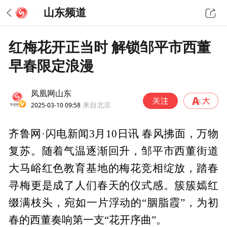
山东频道
红梅花开正当时 解锁邹平市西董
早春限定浪漫
凤凰网山东
2025-03-10 09:58
来自北京
齐鲁网·闪电新闻3月10日讯 春风拂面，万物
复苏。随着气温逐渐回升，邹平市西董街道
大马峪红色教育基地的梅花竞相绽放，踏春
寻梅更是成了人们春天的仪式感。簇簇嫣红
缀满枝头，宛如一片浮动的“胭脂霞”，为初
春的西董奏响第一支“花开序曲”。