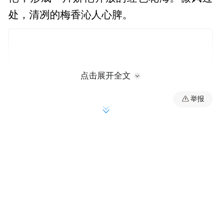
处，清冽的梅香沁人心脾。
点击展开全文
举报
前来赏梅的市民络绎不绝，他们穿梭在梅林
之间，或驻足欣赏，或拍照留念，尽情享受
这美好的春光。