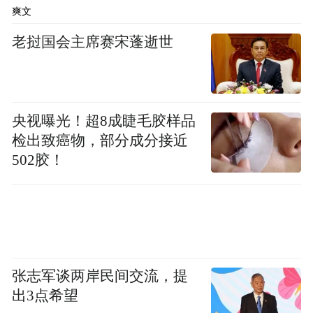
爽文
老挝国会主席赛宋蓬逝世
央视曝光！超8成睫毛胶样品
检出致癌物，部分成分接近
502胶！
张志军谈两岸民间交流，提
出3点希望