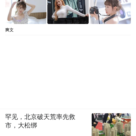
爽文
罕见，北京破天荒率先救
市，大松绑