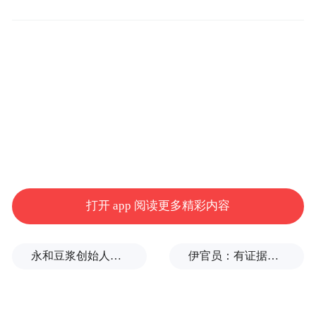
项目规划学校占地39454平，总建面29915.75
平，教学综合楼20865.99平。项目建成后济
南起步区崔寨安置区将再添一座新的小学。
来源：济南日报·爱济南记者 周星权
“特别声明：以上作品内容(包括在内的视频、图片或音
频)为凤凰网旗下自媒体平台“大风号”用户上传并发
布，本平台仅提供信息存储空间服务。
打开 app 阅读更多精彩内容
Notice: The content above (including the videos,
pictures and audios if any) is uploaded and posted
by the user of Dafeng Hao, which is a social media
永和豆浆创始人林炳生逝世，享年70岁
伊官员：有证据显示美军使用磷弹轰炸伊朗多地
platform and merely provides information storage
space services.”