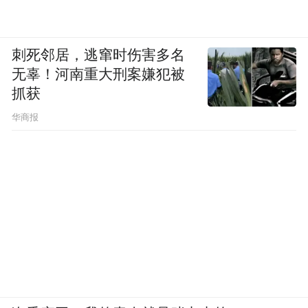
刺死邻居，逃窜时伤害多名
无辜！河南重大刑案嫌犯被
抓获
华商报