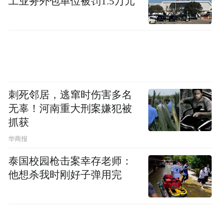
工业务外包单位被罚1.5万元
刺死邻居，逃窜时伤害多名
无辜！河南重大刑案嫌犯被
抓获
华商报
泰国校园枪击案幸存老师：
他想杀我时刚好子弹用完