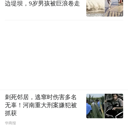
边堤坝，9岁男孩被巨浪卷走
刺死邻居，逃窜时伤害多名
无辜！河南重大刑案嫌犯被
抓获
华商报