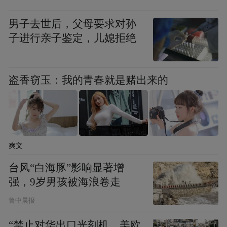
男子去世后，父母要求对孙
子进行亲子鉴定，儿媳拒绝
盗香窃玉：我的青春就是赌出来的
爽文
7.途经站点：
台风“白海豚”影响显著增
强，9岁男孩被海浪卷走
汽车总站、渤海活塞、站前家具城、银座华
鲁中晨报
星店、明日星城、北街小区、耀华大厦、中
“禁止对华出口光刻机，美欧
海新苑、张念佛、聚龙花园、大尚家苑、莲