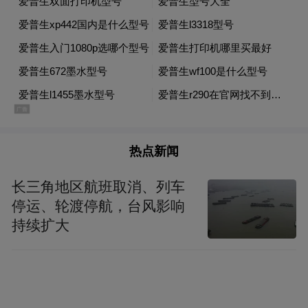
（三）803路（汽车总站—银座茂）
1.单程：12.4公里
2.发车间隔：30分钟
3.班次：10次/天
热点新闻
4.车辆数：3辆
长三角地区航班取消、列车
停运、轮渡停航，台风影响
5.运营时间：17:30-21:30
持续扩大
6.发车时间表