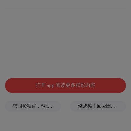
7.途经站点：
中海油滨州分公司、天虹花苑东门、天虹花
园、滨化宿舍、郝家便民市场、第三小学、
东狮家具城、富泽商贸街、银座商城、颐
园、市特检所、人寿保险公司、康家居委
会、张八棍居委会、德坤华府、湾刘小区、
至尊门第、国际大厦、西城华府、齐鲁花
打开 app 阅读更多精彩内容
园、市自然资源规划局、银座茂。
（二）802路（黄河馨苑小区—银座茂）
韩国检察官，“死”于2026
烧烤摊主回应因撞脸张雪峰走红
1.单程：9.8公里