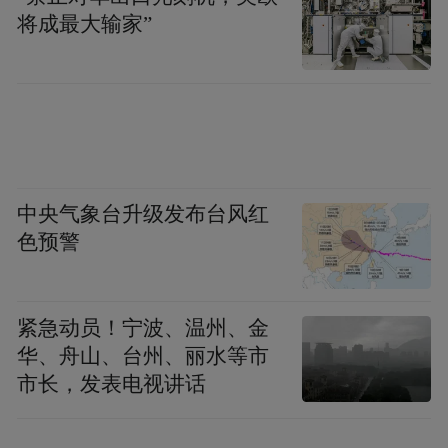
将成最大输家”
花学园、东尚家苑、会展中心、望海花园、
滨州市博物馆、奥体中心、植物园、格林春
天、市教育局、聚鑫园、教育园、黄河小区
二区、市实验幼儿园、市档案馆、交通花
园、中海大厦、银座茂。
中央气象台升级发布台风红
滨州经济技术开发区交通运输服务中心
色预警
2024年12月10日
紧急动员！宁波、温州、金
“特别声明：以上作品内容(包括在内的视频、图片或音
华、舟山、台州、丽水等市
频)为凤凰网旗下自媒体平台“大风号”用户上传并发
市长，发表电视讲话
布，本平台仅提供信息存储空间服务。
Notice: The content above (including the videos,
pictures and audios if any) is uploaded and posted