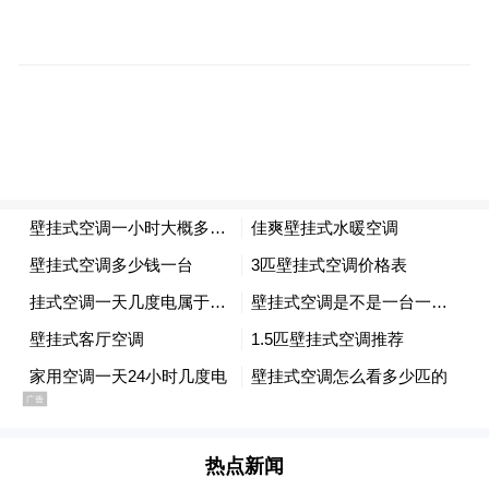
交通枢纽城市正在加快打造。
对外开放水平不断提高。获批建设陆港型国
家物流枢纽和商贸服务型国家物流枢纽，区
域性物流中心建设迈出坚实步伐，自贸试验
区、综合保税区等开放平台能级不断提升。
中欧班列通达22
深度参与共建“一带一路”，
个国家、49个城市，年开行量由2019年的
158列增长至2023年的1006列，连续四年位
居全省首位。
2023年，全市完成进出口总额
2161亿元，是2019年（1125亿元）的近2
倍。
热点新闻