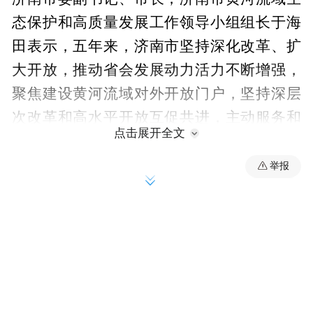
态保护和高质量发展工作领导小组组长于海
田表示，五年来，济南市坚持深化改革、扩
大开放，推动省会发展动力活力不断增强，
聚焦建设黄河流域对外开放门户，坚持深层
次改革和高水平开放互促共进，主动服务和
点击展开全文
融入新发展格局，省会高质量发展动能更加
澎湃。
举报
全面深化改革持续推进。国资国企、农业农
村、开发区等重点领域改革不断深化，改革
热度指数保持全国前列。持续优化营商环
推动“在泉
境，扎实推进“高效办成一件事”，
城·全办成”改革迭代创新，全市经营主体超