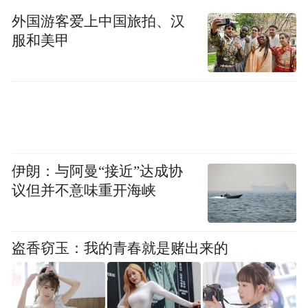
“特别声明：以上作品内容(包括在内的视频、图片或音
频)为凤凰网旗下自媒体平台“大风号”用户上传并发
外国游客爱上中国旅拍、汉
布，本平台仅提供信息存储空间服务。
服和美甲
Notice: The content above (including the videos,
pictures and audios if any) is uploaded and posted
by the user of Dafeng Hao, which is a social media
platform and merely provides information storage
space services.”
伊朗：与阿曼“接近”达成协
议但并不意味重开海峡
盗香窃玉：我的青春就是赌出来的