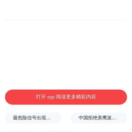
过154万户。
区域协同发展能力不断提升。济南都市圈发
打开 app 阅读更多精彩内容
展规划成功获批，圈内城市在交通互联、产
业互补、资源互通等方面联系合作更加紧
最危险信号出现！全球能源大动脉岌岌可危
中国拒绝美鹰派副防长访华？弦外之音被热议
密。加强与郑州、西安等沿黄城市对接合
作，引导创新链、产业链、要素链跨区域联