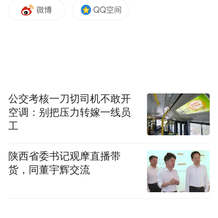
动，前瞻性布局建设黄河流域技术转移中
心，牵头成立黄河流域信用联盟等20余个联
盟，济南与沿黄城市交流合作进一步深化。
综合交通枢纽作用不断增强。济南国际机场
208条航线可通达海内外116个城市；米字型
公交考核一刀切司机不敢开
高铁网、“二环一联十六射”高速公路网加快
空调：别把压力转嫁一线员
成型，每天660趟高铁车次直达全国366个城
工
规
市，高速公路通车总里程达到864.6公里；
陕西省委书记观摩直播带
划建设34条跨黄通道，目前已开通18条、年
货，同董宇辉交流
底前将达到21条；轨道交通已开通3条线
路，到2025年运营及在建里程将达到279公
里；
小清河复航工程顺利通航，国际性综合