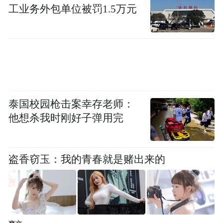
工业务外包单位被罚1.5万元
观众。
据介绍，活动还将与成都市教务系统开展深
入合作，组织开展“一戏进一校”活动。在办
节的同时办班，开设“全国中小学戏剧教育推
广计划”专题培训，以及各类戏剧工作坊、专
泰国校园枪击案幸存老师：
题讲座、戏剧沙龙等多场形式丰富的活动。
他想杀我时刚好子弹用完
(完)
“特别声明：以上作品内容(包括在内的视频、图片或音
盗香窃玉：我的青春就是赌出来的
频)为凤凰网旗下自媒体平台“大风号”用户上传并发
布，本平台仅提供信息存储空间服务。
Notice: The content above (including the videos,
pictures and audios if any) is uploaded and posted
by the user of Dafeng Hao, which is a social media