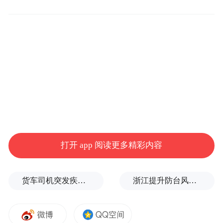
第九届中国校园戏剧节将于成都启幕。主办
方供图
本届中国校园戏剧节剧目征集除了保留以往
各地剧协推荐渠道，还创新性开通了剧目直
接向组委会申报的通道。征集工作得到了全
国各大中小学的积极响应，一共收到包括大
中小学报送的大小剧目355个，其中大戏143
打开 app 阅读更多精彩内容
个，戏曲专场小戏折子戏58个，包括课本剧
在内的短剧153个。
货车司机突发疾病晕倒车轮边，陌生同行第一时间发现并救助
浙江提升防台风应急响应至Ⅰ级
从戏剧形式来看，包括话剧201个，戏曲71个
(涵盖京剧、越剧、黄梅戏、豫剧等30个剧