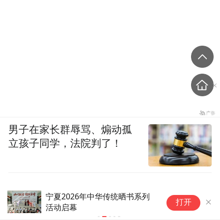
男子在家长群辱骂、煽动孤
立孩子同学，法院判了！
宁夏2026年中华传统晒书系列
宁
打开
活动启幕
活