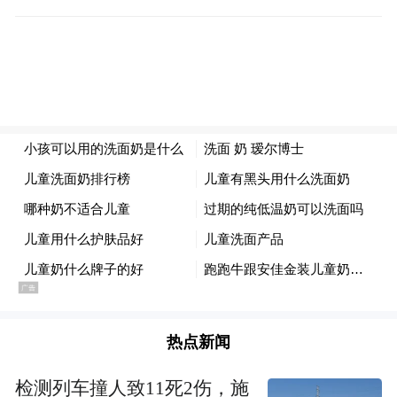
展才华，带来24台形式多样、精彩纷呈的演
出，充分展现新时代校园戏剧文化的多元魅
力和时代气象。
据了解，本届校园戏剧节将延续往届“演后
谈”的优秀传统，来自戏剧文学、戏剧表演、
戏剧教育、戏剧评论、戏剧传播等各领域的
中青年专家，将针对剧目开展点评。除剧目
研讨外，戏剧节还策划了“校园戏剧大家谈”
主题活动，共同回顾过往校园戏剧节办节历
程，展望校园戏剧未来前景。为进一步体现
校园戏剧节的公益性，此次活动中大部分演
热点新闻
出安排在成都各高校的校内剧场。每场演
检测列车撞人致11死2伤，施
出，不仅有校内师生观众，还面向社会招募