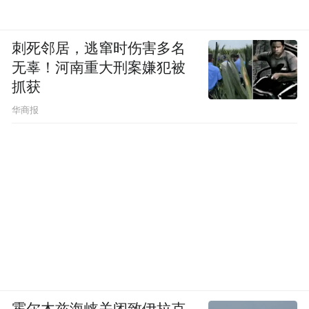
刺死邻居，逃窜时伤害多名
无辜！河南重大刑案嫌犯被
抓获
华商报
霍尔木兹海峡关闭致伊拉克