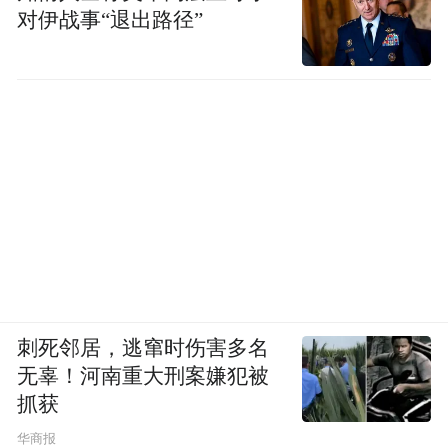
对伊战事“退出路径”
刺死邻居，逃窜时伤害多名
无辜！河南重大刑案嫌犯被
抓获
华商报