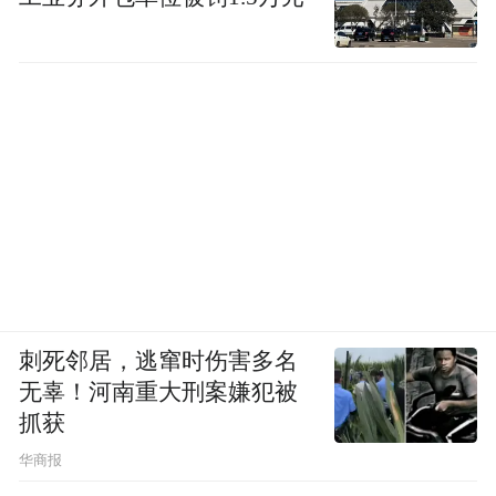
刺死邻居，逃窜时伤害多名
无辜！河南重大刑案嫌犯被
抓获
华商报