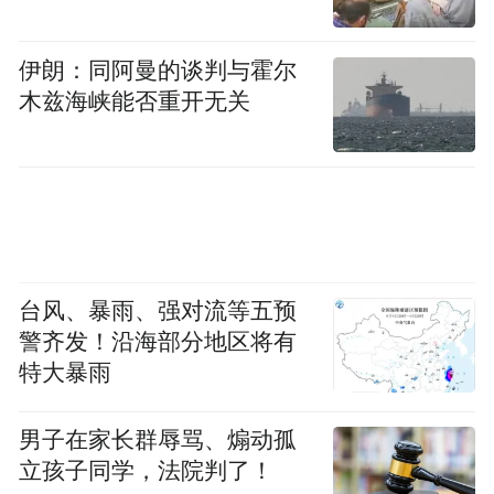
伊朗：同阿曼的谈判与霍尔
木兹海峡能否重开无关
台风、暴雨、强对流等五预
警齐发！沿海部分地区将有
特大暴雨
男子在家长群辱骂、煽动孤
立孩子同学，法院判了！