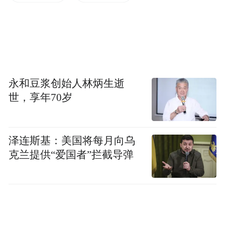
种)，音乐剧24个，舞剧8个，以及歌剧、肢
体剧、朗诵剧等多种样式。报名剧目数量之
多创历史新高。经过严格规范的遴选程序，
最终39个大小剧目入选，其中大戏18个，戏
曲小戏(折子戏)8个，短剧10个和课本剧3
永和豆浆创始人林炳生逝
个。还有2部展演剧目。参演院校、参演学生
世，享年70岁
多元丰富，既有专业戏剧院校，也有综合性
大学；既有教育部直属重点高校，也有地方
泽连斯基：美国将每月向乌
大中专院校；既有高校，也有中小学；参演
克兰提供“爱国者”拦截导弹
主体既有大学生、硕士生、博士生，也有中
专生、中小学生。中国校园戏剧节的“校园”
范畴实现了各年龄段的覆盖，来自全国各地
众多热爱戏剧的青年学子将在11月的成都各