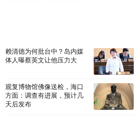
与当地剪纸、面塑等工艺相结合，打造出实
用型、观赏型的创意作品，实现了葫芦产业
由传统“葫芦加工”向“文化创意”的动能转
换。
赖清德为何批台中？岛内媒
刘继强称，近年来，东昌府区持续推进葫芦
体人曝蔡英文让他压力大
雕刻保护传承创新，擦亮葫芦文化名片。该
区高标准建设了中华葫芦文化园，以葫芦文
化为主题，以乡村生活环境为基底，突出沉
观复博物馆佛像送检，海口
方面：调查有进展，预计几
浸式体验，注入鲁西记忆、美食部落、鲁西
天后发布
民宿等业态，将文化园打造成为独具特色的
乡村民俗休闲旅游目的地。此外，该区深入
挖掘葫芦传统文化，开发“福禄东昌府˙葫芦
文化之旅”“底蕴东昌府˙非遗传承之旅”等旅游