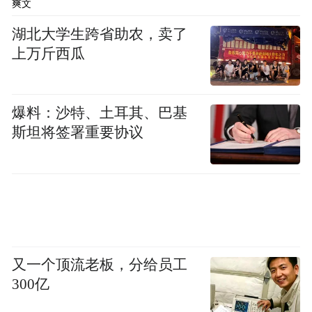
爽文
户达2000余家，拓宽客户源和销货渠道。被
誉为“中华葫芦第一村”的堂邑镇路庄村，采
湖北大学生跨省助农，卖了
上万斤西瓜
用“互联网+电子商务”运作模式，家家种葫
芦、户户搞电商，全村在淘宝、抖音、快手
等平台共开设300多家网店，年均网络销售工
爆料：沙特、土耳其、巴基
艺葫芦700万个，产品远销日本、韩国、美
斯坦将签署重要协议
国、东南亚等国家和地区。
“每年9月至10月份，大批外地客商到东昌府
区常住，到基地和市场进行葫芦产品的现场
采购。”胡瑞恒称，东昌府区依托丰富资源，
创新葫芦种植、加工、销售模式，推动传统
又一个顶流老板，分给员工
300亿
葫芦产业转型升级，建强产供销一体化机
制，形成了“种子研发—葫芦种植—葫芦文创