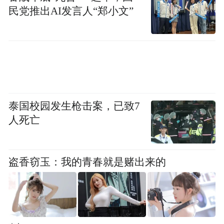
民党推出AI发言人“郑小文”
葫芦工艺品。孙婷婷 摄
东昌府区人民政府党组成员、副区长胡瑞恒
表示，该区成立专业葫芦种植经营合作社，
实现产供销统一运作，打造最具代表性、特
色最鲜明的全产业链。目前，东昌府区葫芦
泰国校园发生枪击案，已致7
种植户4500余户，加工经营户1500余户，种
人死亡
植葫芦品种30余种，种植面积达到1.3万亩，
并在新疆、陕西、山西等地建立了种植基
盗香窃玉：我的青春就是赌出来的
地。
胡瑞恒称，目前，东昌府区紧跟互联网、电
子商务迅速发展的热潮，全区葫芦电商经营