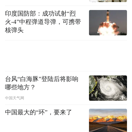
及加工—全生态旅游”的绿色循环全产业链
印度国防部：成功试射“烈
条，进一步壮大了葫芦产业经济，赋能乡村
火-4”中程弹道导弹，可携带
产业振兴。
核弹头
据悉，第十六届中国江北水城·两河明珠(聊
城)葫芦文化艺术节将于10月12日至10月14日
在聊城举办。本届葫芦文化艺术节以“告诉你
一个不同凡响的葫芦”为主题，期间，将举办
台风“白海豚”登陆后将影响
中华葫芦精品展、精品葫芦工艺大赛、葫芦
哪些地方？
文化创新设计大赛、种植能手大赛、葫芦产
中国天气网
业高质量发展对话会、运河葫芦文化宴展示
中国最大的“环”，要来了
等多个系列主题活动。