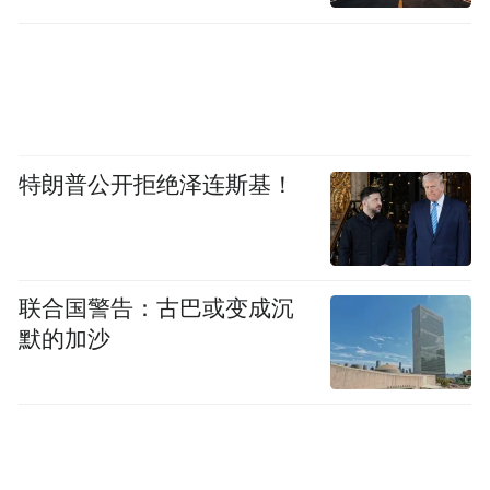
“特别声明：以上作品内容(包括在内的视频、图片或音
频)为凤凰网旗下自媒体平台“大风号”用户上传并发
布，本平台仅提供信息存储空间服务。
Notice: The content above (including the videos,
pictures and audios if any) is uploaded and posted
by the user of Dafeng Hao, which is a social media
platform and merely provides information storage
space services.”
特朗普公开拒绝泽连斯基！
联合国警告：古巴或变成沉
默的加沙