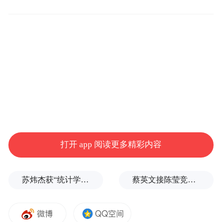
葫芦工艺品。孙婷婷 摄
东昌葫芦雕刻技艺已有500多年历史，被列入
“国家级非物质文化遗产”。东昌府区是国内
“买天下葫芦、卖天下葫芦”的最大集散地，
被授予“中国葫芦雕刻文化艺术之乡”。
聊城市东昌府区委常委、副区长刘继强介绍
打开 app 阅读更多精彩内容
说，葫芦艺人在葫芦生长期采取勒、扎、
挽、范制等技术，让葫芦长出形态各异的造
型，制作成茶具、鼻烟壶、工艺台灯等生活
苏炜杰获“统计学界的诺贝尔奖”，又是北大数院07级
蔡英文接陈莹竞选总部主委？郭正亮爆玄机：她的谋划是陈其迈
艺术用具，赋予葫芦更多的文化内涵，提高
商品附加值。此外，葫芦艺人还将葫芦工艺