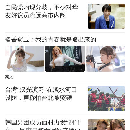
自民党内现分歧，不少对华
友好议员疏远高市内阁
盗香窃玉：我的青春就是赌出来的
爽文
台湾“汉光演习”在淡水河口
设防，声称怕台北被突袭
空天信息山东省实验室正式揭牌成立
开幕式上还发布了“北斗精准导航与高分遥感
韩国男团成员西村力发“谢罪
综合服务平台”。该平台在“北斗星动能”科技