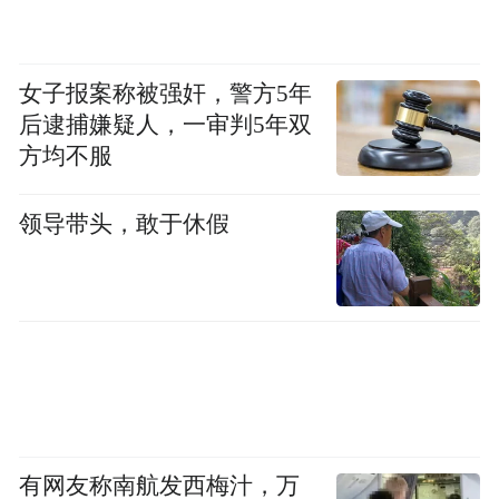
院士推荐，于2023年12月经中国电子学会十
届十八次理事会议审议批复通过，将服务和
女子报案称被强奸，警方5年
促进空天信息技术领域的高质量发展，打造
后逮捕嫌疑人，一审判5年双
空天信息技术公共学术平台。
方均不服
领导带头，敢于休假
有网友称南航发西梅汁，万