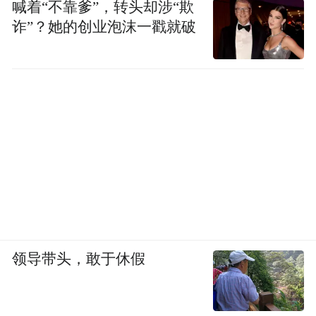
济南空天信息山东省实验室正式揭牌宣告成
喊着“不靠爹”，转头却涉“欺
立。该实验室由济南市人民政府发起，中国
诈”？她的创业泡沫一戳就破
科学院空天信息创新研究院和北京理工大学
参与建设，依托齐鲁空天信息研究院运行，
以打造高能级应用研究和产业孵化平台为目
标，重点聚焦下一代空天信息新理论、空天
平台与先进载荷制造、空天装备关键材料和
器件、低空监测与综合服务、时空信息智能
应用与服务等五大方向，提升全省乃至国家
空天信息产业创新发展水平，培育空天信息
新质生产力。
领导带头，敢于休假
大会举行空天信息领域科技期刊突出贡献人
物颁奖活动。蔡新霞等13人获评突出贡献编