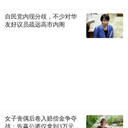
自民党内现分歧，不少对华
友好议员疏远高市内阁
女子丧偶后卷入赔偿金争夺
战：告赢公婆仅拿到3万元，