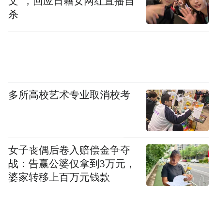
文”，回应日籍女网红直播自
示范工程支持下，由中国科学院空天信息创
杀
新研究院和齐鲁空天信息研究院等10余家单
位联合研制，是面向北斗与遥感综合集成、
服务应用的精准时空数据服务平台，通过跨
学科、跨领域交叉融合，坚持应用场景驱
动，打通“定位-导航-控制-作业”以及“观测-反
多所高校艺术专业取消校考
演-模型-决策”两个技术链条，形成北斗高精
度高可信定位、遥感数据立方体和信息立方
体服务能力，可为用户按需提供多样性北斗
女子丧偶后卷入赔偿金争夺
与遥感创新集成服务。
战：告赢公婆仅拿到3万元，
婆家转移上百万元钱款
开幕式期间，中国电子学会空天信息分会正
式揭牌宣告成立。该分会由中国科学院空天
信息创新研究院牵头，金亚秋、尹浩等15位