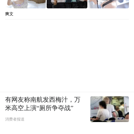
爽文
有网友称南航发西梅汁，万
米高空上演“厕所争夺战”
消费者报道