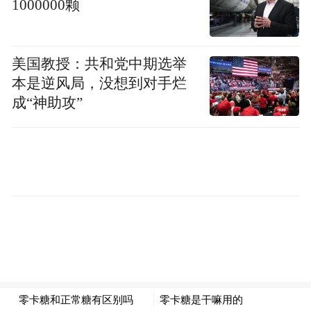
1000000颗
思想和活力。
会议期间，空天信息创新研究院付琨研究员
美国教授：共和党中期选举
团队联合鹏城实验室，正式发布自主研制的
本是逆风局，没想到对手烂
成“神助攻”
百亿级遥感解译基础模型——“空天·灵眸”3.0
版，这是迄今为止全球首个百亿参数级空天
一体遥感解译基础模型。在技术创新方面，
为有效突破遥感模型推理的性能和速度瓶
颈，联合研究团队自主研发了一套基于热传
导的内核工作架构，大幅提升模型推理速
度，计算速度较传统结构模型提升2.4倍以
上。该模型目前已表现出极为优秀的泛化解
译性能，可完成多种类型的复杂任务，如数