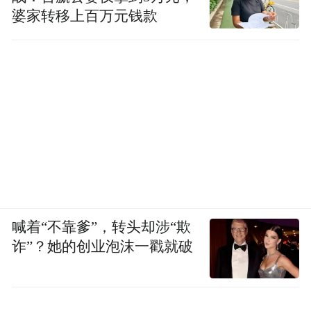
婆家转移上百万元钱款
喊着“不靠爹”，转头却涉“欺
诈”？她的创业泡沫一戳就破