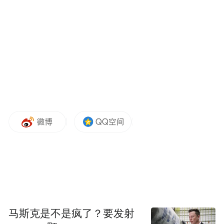
台，为我国在这一领域科研水平的提高和产
业发展提供有力支撑。
中国科学院院士、中国科学院空天信息创新
研究院院长吴一戎说，我国近年来在航空航
天、卫星导航、地理信息、遥感监测等领域
取得显著成就，创新能力持续提升，以通
信、导航和遥感为核心的空天信息产业进入
高速发展新阶段，迫切需要面向空天信息科
技前沿、整合国内资源、建立前沿技术交流
及信息共享平台、推动空天信息领域的高质
量发展。他表示，本次大会聚集全国空天信
息领域的科技工作者共同探讨前沿问题、分
马斯克是不是疯了？要发射
享科研成果，必将为空天信息领域注入新的