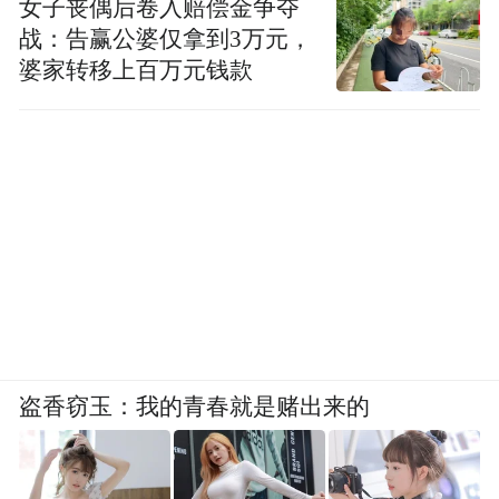
女子丧偶后卷入赔偿金争夺
济南将以此次大会为契机，进一步深化与各
战：告赢公婆仅拿到3万元，
方面的战略协作，在技术攻关、成果转化、
婆家转移上百万元钱款
场景拓展等方面强化政策供给，跟进抓好各
项成果的落地转化和服务保障，努力打造空
天信息产业高质量发展新高地。
（大众新闻）
“特别声明：以上作品内容(包括在内的视频、图片或音
频)为凤凰网旗下自媒体平台“大风号”用户上传并发
布，本平台仅提供信息存储空间服务。
Notice: The content above (including the videos,
盗香窃玉：我的青春就是赌出来的
pictures and audios if any) is uploaded and posted
by the user of Dafeng Hao, which is a social media
platform and merely provides information storage
space services.”