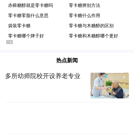
据处理解译方面，在可见光、合成孔径雷
达、热红外、多光谱等多传感器卫星数据基
础上，拓展至航空遥感飞机、无人机等不同
航空平台观测数据的自动化、高精度解译处
理。目前该模型在覆盖场景分类、目标检
测、语义分割、变化检测等6大类任务的23个
热点新闻
国际基准数据集上测试，较比当前的主流模
型，精度平均提升4%至10%，指标均达到领
多所幼师院校开设养老专业
先水平，并已在应急、国土、海洋、住建等
多个行业部署试运行，特别是在最具挑战性
的复杂要素精细分类、运动小目标连续跟踪
等任务上性能卓越，为天临空地一体化应用
提供了一套行之有效的解决方案。