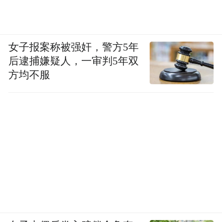
济南市人民政府主办，中国电子学会空天信
息分会、中国科学院空天信息创新研究院、
复旦大学承办，浪潮集团有限公司、北京理
女子报案称被强奸，警方5年
工大学共同承办。由山东大学、浙江东方红
后逮捕嫌疑人，一审判5年双
航天大数据研究院、齐鲁空天信息研究院、
方均不服
南京理工大学等38家单位联合协办。根据大
会组委会讨论决定，将建立长效机制，定期
举办空天信息技术大会，打造产学研用一体
化的空天信息领域高端交流平台，在空天信
息领域发挥品牌引领作用。
近年来，济南市始终高度重视空天信息产业
的发展，一体推进空天信息各领域深度融
合、协同创新，努力开辟未来产业新赛道。