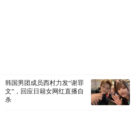
委，蹇木伟等12人获评先进审稿人，裴为华
等学者的14篇论文获评高影响力论文。
开幕式上还举行了济南市空天产业金融服务
生态圈启动仪式、济南市空天产业基金群启
动仪式、中国科学院空天信息创新研究院和
浪潮集团有限公司合作签约等。这是山东省
济南市为响应空天信息新质生产力发展号召
韩国男团成员西村力发“谢罪
采取的一系列重要举措，旨在为空天信息产
文”，回应日籍女网红直播自
业发展强化组织保障和资源要素，为空天信
杀
息技术创新、科技成果转化和应用提供强有
力资金支持，共同推动我国空天信息产业创
新发展。