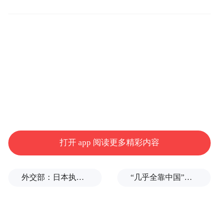
中国电子学会空天信息分会正式成立
中国科学院院士、清华大学教授陆建华表
示，当前空天信息技术和产业呈现迅速增长
打开 app 阅读更多精彩内容
的趋势，同时也面临顶层设计、创新发展、
数字经济转型、产业链延伸、人员梯队建设
外交部：日本执政当局应倾听民众呼声，停止在核问题上玩火
“几乎全靠中国”，印度盯上光伏产业链关键一环
以及国际交流合作等具有强劲的发展需求，
亟需打造产学研用一体化的深度学术交流平