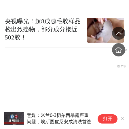
央视曝光！超8成睫毛胶样品
检出致癌物，部分成分接近
502胶！
意媒：米兰0-3切尔西暴露严重
梅
打开
问题，埃斯图皮尼安成清洗首选
莱
央视迎来新主播