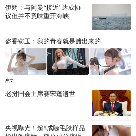
伊朗：与阿曼“接近”达成协
议但并不意味重开海峡
盗香窃玉：我的青春就是赌出来的
爽文
老挝国会主席赛宋蓬逝世
央视曝光！超8成睫毛胶样品