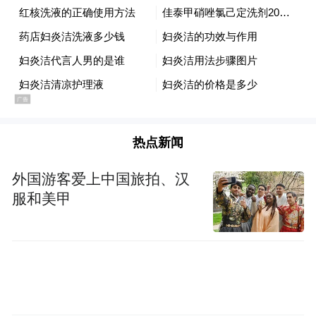
未出场替补：26-徐嘉敏、4-叶力江、7-钟义
浩、9-冯伯元、14-杜智轩、16-杨阔、19-杨
意林、21-陈克强、23-柯钊、24-李松益、32-
黎腾龙
（闪电体育 贺敬箐）
热点新闻
“特别声明：以上作品内容(包括在内的视频、图片或音
外国游客爱上中国旅拍、汉
频)为凤凰网旗下自媒体平台“大风号”用户上传并发
服和美甲
布，本平台仅提供信息存储空间服务。
Notice: The content above (including the videos,
pictures and audios if any) is uploaded and posted
by the user of Dafeng Hao, which is a social media
platform and merely provides information storage
space services.”