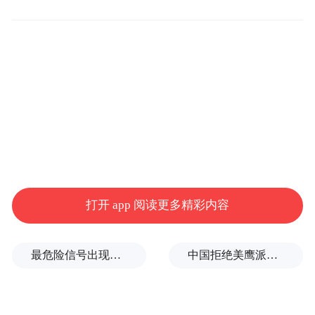
上半场，比赛开始第7分钟，山东泰山取得领
先，谢文能左路传中，毕津浩抢点甩头破
门，这也是他连续第二场比赛收获进球，泰
山1-0领先河南队。第14分钟，泰山再度利用
头球取得进球，二转加盟球队的中卫马塞尔
头球破门，这也是他的泰山首球，泰山2-0领
先河南队。第19分钟，卡扎伊什维利前场抢
断发动反击，毕津浩准备起脚射门时被防守
打开 app 阅读更多精彩内容
球员放铲解围。第27分钟，李源一禁区外围
凌空抽射，王国明做出精彩扑救。第42分
最危险信号出现！全球能源大动脉岌岌可危
中国拒绝美鹰派副防长访华？弦外之音被热议
钟，纳萨里奥左路下底倒三角传中禁区前
沿，阿奇姆彭回敲，王上源远射被王大雷没
收。半场战罢，泰山队2-0暂时领先河南队。