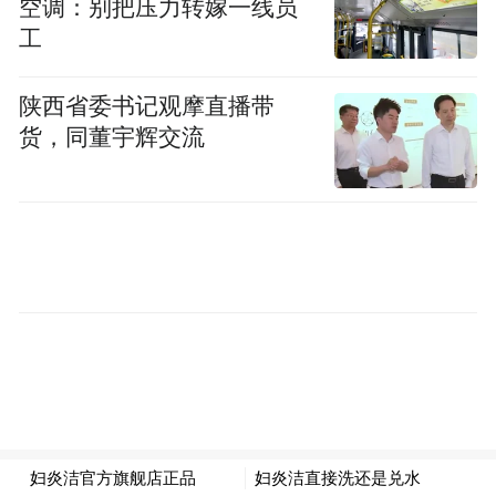
空调：别把压力转嫁一线员
铮、6-王彤、11-刘洋、22-李源一、25-彭欣
工
力、21-刘彬彬、23-谢文能、10-卡扎伊什维
利（F）、24-毕津浩
陕西省委书记观摩直播带
货，同董宇辉交流
未出场替补：1-于金永、2-童磊、8-德尔加多
（F）、13-张弛、16-贾非凡、20-廖力生、
29-陈蒲、30-阿卜杜肉苏力-阿不都拉木、31-
赵剑非、33-高准翼、35-黄政宇、44-何小珂
河南队：18-王国明、2-刘易鑫、5-顾操、27-
牛梓屹（26' 30-丁海峰）、28-贺惯、6-王上
源、8-德尼奇（F）、22-黄锐烽、40-纳萨里
奥（F）、10-黄紫昌、11-阿奇姆彭（F）