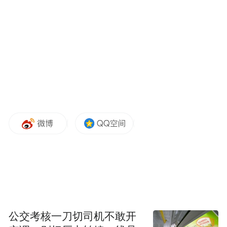
下半场开始，比赛第54分钟，战术任意球，
谢文能最后没能完成射门。第66分钟，高准
翼精准助攻，卡扎伊什维利内切兜射破门，
泰山3-0暂时领先河南。第70分钟，黄紫昌给
出直塞，钟义浩跟进小角度打门得手，泰山
队3-1暂时领先河南队。第76分钟，黄紫昌后
插上头球攻门，王大雷贡献神扑。第81分
钟，纳萨里奥禁区内调整后射门打偏。全场
比赛结束，泰山队战胜河南队。
【双方首发及换人信息】
公交考核一刀切司机不敢开
山东泰山：14-王大雷、3-马塞尔（F）、5-郑