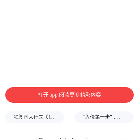
打开 app 阅读更多精彩内容
独闯南太行失联14天的女子已确认遇难，遗体在悬崖被找到
“入侵第一步”，与特朗普关系密切美企被曝强闯格陵兰岛