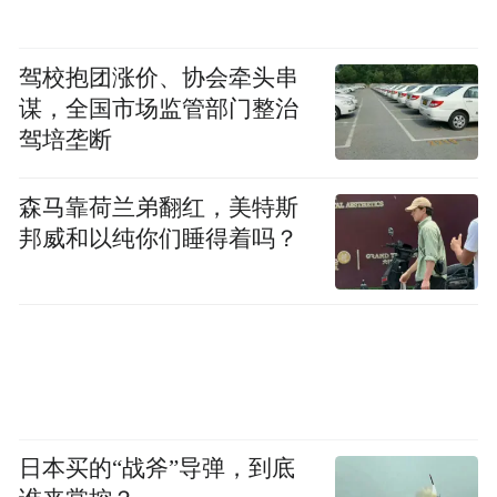
驾校抱团涨价、协会牵头串
谋，全国市场监管部门整治
驾培垄断
森马靠荷兰弟翻红，美特斯
邦威和以纯你们睡得着吗？
日本买的“战斧”导弹，到底