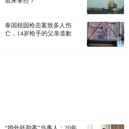
谁来掌控？
泰国校园枪击案致多人伤
亡，14岁枪手的父亲道歉
“婚外胚胎案”当事人：20年