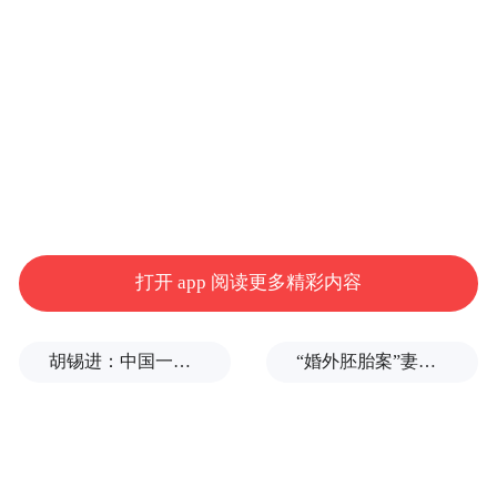
生态环境部黄河流域生态环境监督管理局副
局长郝伏勤，市领导刘昌松、张建军参加活
动。
记者 李政哲 黄振
稿件来源：新聊城客户端
“特别声明：以上作品内容(包括在内的视频、图片或音
打开 app 阅读更多精彩内容
频)为凤凰网旗下自媒体平台“大风号”用户上传并发
布，本平台仅提供信息存储空间服务。
Notice: The content above (including the videos,
胡锡进：中国一天怒回五拳，中美最新较量会走多远？
“婚外胚胎案”妻子：患病期间男方疑似多次有外遇，第三者经营的茶馆距自己家步行仅15分钟
pictures and audios if any) is uploaded and posted
by the user of Dafeng Hao, which is a social media
platform and merely provides information storage
space services.”