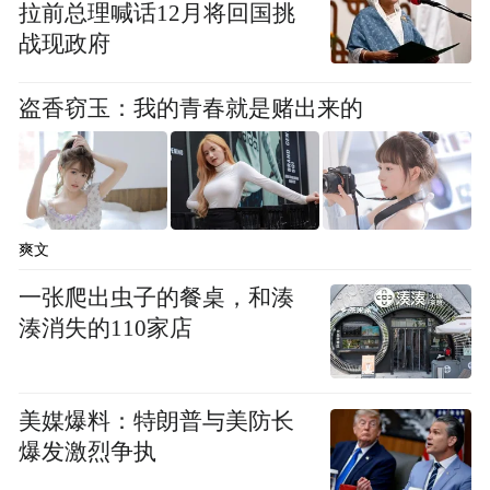
拉前总理喊话12月将回国挑
战现政府
盗香窃玉：我的青春就是赌出来的
爽文
一张爬出虫子的餐桌，和湊
湊消失的110家店
美媒爆料：特朗普与美防长
爆发激烈争执