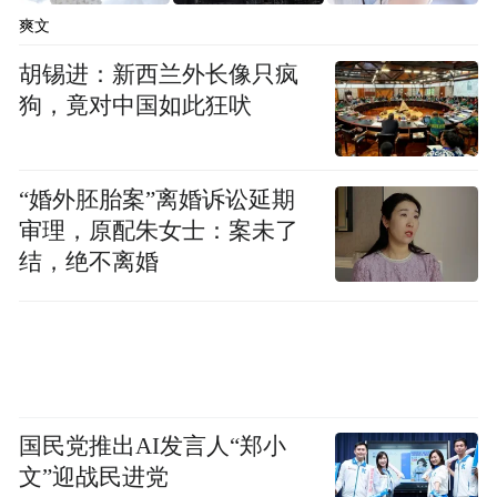
爽文
定会铺满繁华荣光
胡锡进：新西兰外长像只疯
2024.4.19晨
狗，竟对中国如此狂吠
作者简介
“婚外胚胎案”离婚诉讼延期
审理，原配朱女士：案未了
结，绝不离婚
国民党推出AI发言人“郑小
文”迎战民进党