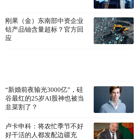
刘刚，聊城市中医医院，骨关节科主任，主
刚果（金）东南部中资企业
钴产品铀含量超标？官方回
任医师。聊城市作家协会会员，聊城市诗人
应
协会会员，东昌府区作家协会会员，东昌府
区作家协会副主席，多篇作品发表于网络平
台及报刊杂志。
来源：东昌文学
“新婚前夜输光3000亿”，硅
谷最红的25岁AI股神也被当
“特别声明：以上作品内容(包括在内的视频、图片或音
韭菜割了？
频)为凤凰网旗下自媒体平台“大风号”用户上传并发
布，本平台仅提供信息存储空间服务。
Notice: The content above (including the videos,
卢卡申科：将农忙季节不好
pictures and audios if any) is uploaded and posted
好干活的人都发配边疆充
by the user of Dafeng Hao, which is a social media