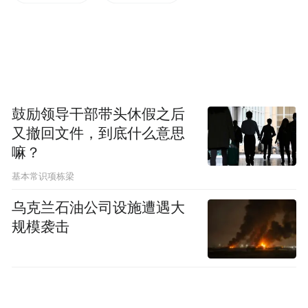
一次次消失在小路转弯的尽头
当年的青涩懵懂
依稀不见
鼓励领导干部带头休假之后
往日的豆蒄韶华
又撤回文件，到底什么意思
嘛？
成为昨天
基本常识项栋梁
终于等到
乌克兰石油公司设施遭遇大
规模袭击
给你，我的祝福
已成为枝繁叶茂的参天大树