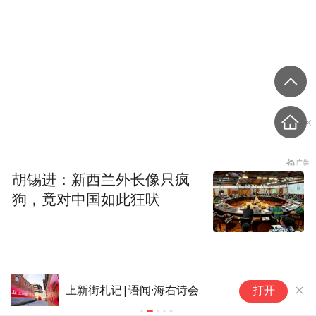
胡锡进：新西兰外长像只疯
狗，竟对中国如此狂吠
上新街札记|语闻·海右诗会
【夜听】活
打开