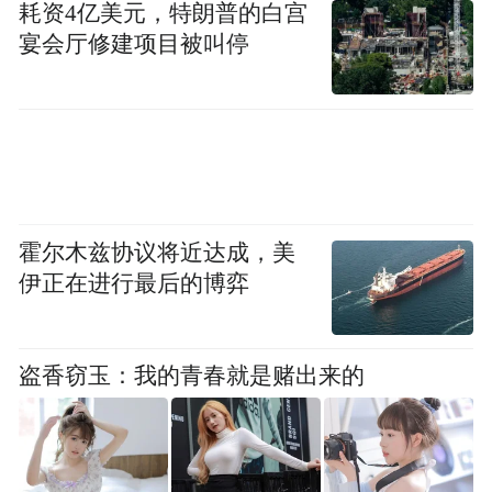
耗资4亿美元，特朗普的白宫
不要太在乎
宴会厅修建项目被叫停
无论鲜花和荆棘
不要太在意
懂得忍让，学会知足
霍尔木兹协议将近达成，美
明白事理，知道感恩
伊正在进行最后的博弈
不要太任性
盗香窃玉：我的青春就是赌出来的
不必很努力
今后的生活