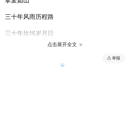
挚爱如山
三十年风雨历程路
三十年坎坷岁月日
点击展开全文
匆匆而短暂
举报
悠悠又漫长
爱恨情仇，恩怨是非
随风飘走
顺雨散去