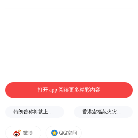
日月星辰
烟灭云飞
早上
迎着春花秋月
傍晚
踏过夏雨冬雪
打开 app 阅读更多精彩内容
远远望你
特朗普称将就上诉法院涉白宫宴会厅项目裁决提起上诉
香港宏福苑火灾跨部门调查最终报告：大火或由烟头引起
背着沉重的行囊