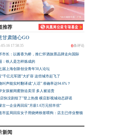
道推荐
意甘肃随心GO
0
-05-16 17:58:35
条评论
怀市长：以酱香为桥，推仁怀酒旅票品牌走向国际
题：铁人是怎样炼成的
七届上海创新创业青年50人论坛
股“千亿元军团”大扩容 这些城市起飞了
物叫声能实时翻译成“人话” 准确率达94.6%？
3岁女孩被闺蜜胁迫卖淫 多人被追责
横店快没剧组了”登上热搜 横店影视城动态辟谣
蒙古一企业再回应“月薪1.6万元招羊倌”
连市监局回应女子用烧烤铁签喂狗：店主已停业整顿
片新闻