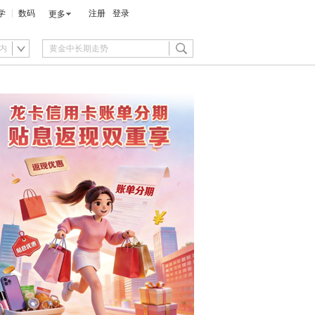
学
数码
注册
登录
更多
内