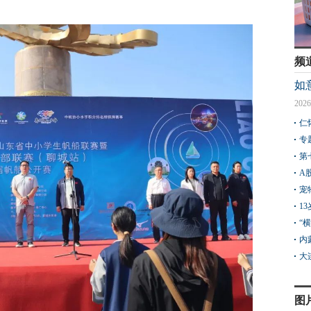
频
如
2026
仁
专
第
A
宠
1
“
内
大
图