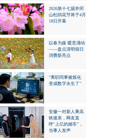
2026第十七届井冈
山杜鹃花节将于4月
18日开幕
以春为媒 暖意涌动
——盘点清明假日
消费新亮点
“离职同事被炼化
变成数字永生了”
安徽一对新人乘高
铁接亲，网友直
呼“上亿的婚车”，
当事人发声