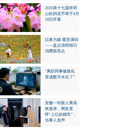
2026第十七届井冈
山杜鹃花节将于4月
18日开幕
以春为媒 暖意涌动
——盘点清明假日
消费新亮点
“离职同事被炼化
变成数字永生了”
安徽一对新人乘高
铁接亲，网友直
呼“上亿的婚车”，
当事人发声