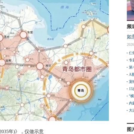
频
如
2026
仁
专
第
A
宠
1
“
内
大
图
2035年)》，仅做示意