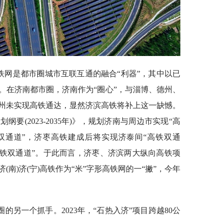
铁网是都市圈城市互联互通的融合“利器”，其中以已
。在济南都市圈，济南作为“圈心”，与淄博、德州、
州未实现高铁通达，显然济滨高铁将补上这一缺憾。
要(2023-2035年)》，规划济南与周边市实现“高
双通道”，济枣高铁建成后将实现济泰间“高铁双通
高铁双通道”。于此而言，济枣、济滨两大纵向高铁项
南)济(宁)高铁作为“米”字形高铁网的一“撇”，今年
另一个抓手。2023年，“石热入济”项目跨越80公