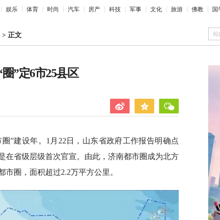
娱乐
体育
时尚
汽车
房产
科技
军事
文化
旅游
佛教
国
站
>
正文
圈”定6市25县区
市圈”建设年。1月22日，山东省政府工作报告明确点
是在省级层级首次官宣。由此，济南都市圈成为北方
市圈，面积超过2.2万平方公里。