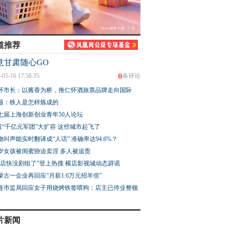
道推荐
意甘肃随心GO
0
-05-16 17:58:35
条评论
怀市长：以酱香为桥，推仁怀酒旅票品牌走向国际
题：铁人是怎样炼成的
七届上海创新创业青年50人论坛
股“千亿元军团”大扩容 这些城市起飞了
物叫声能实时翻译成“人话” 准确率达94.6%？
3岁女孩被闺蜜胁迫卖淫 多人被追责
横店快没剧组了”登上热搜 横店影视城动态辟谣
蒙古一企业再回应“月薪1.6万元招羊倌”
连市监局回应女子用烧烤铁签喂狗：店主已停业整顿
片新闻