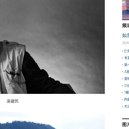
频
如
2026
仁
专
第
A
宠
1
“
内
裴建民
大
图