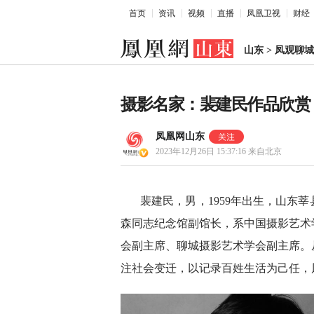
首页
资讯
视频
直播
凤凰卫视
财经
山东
>
凤观聊城
摄影名家：裴建民作品欣赏
凤凰网山东
2023年12月26日 15:37:16
来自北京
裴建民，男，1959年出生，山东莘
森同志纪念馆副馆长，系中国摄影艺术
会副主席、聊城摄影艺术学会副主席。
注社会变迁，以记录百姓生活为己任，