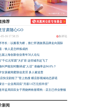
道推荐
意甘肃随心GO
0
-05-16 17:58:35
条评论
怀市长：以酱香为桥，推仁怀酒旅票品牌走向国际
题：铁人是怎样炼成的
七届上海创新创业青年50人论坛
股“千亿元军团”大扩容 这些城市起飞了
物叫声能实时翻译成“人话” 准确率达94.6%？
3岁女孩被闺蜜胁迫卖淫 多人被追责
横店快没剧组了”登上热搜 横店影视城动态辟谣
蒙古一企业再回应“月薪1.6万元招羊倌”
连市监局回应女子用烧烤铁签喂狗：店主已停业整顿
片新闻