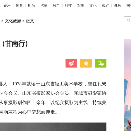
娱乐
体育
时尚
汽车
房产
科技
军事
文化
旅游
佛教
国
站
>
文化旅游
>
正文
（甘南行）
县人，1978年就读于山东省轻工美术学校，曾任孔繁
学会会员、山东省摄影家协会会员、聊城市摄影家协
从事摄影创作四十余年，以纪实摄影为主线，持续关
风雨兼程为心中梦想而奔走。