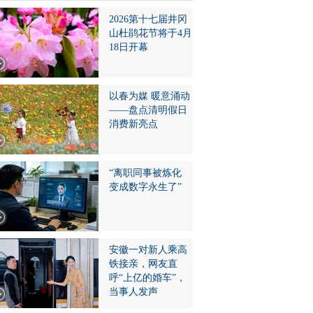
2026第十七届井冈
山杜鹃花节将于4月
18日开幕
以春为媒 暖意涌动
——盘点清明假日
消费新亮点
“离职同事被炼化
变成数字永生了”
安徽一对新人乘高
铁接亲，网友直
呼“上亿的婚车”，
当事人发声