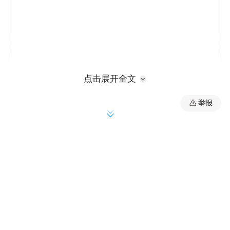
2026年世界杯，是武磊最后的希望。
点击展开全文
举报
“任何比赛，只要穿上国家队队服，你就必须
肩负起这个责任。”谈起对世界杯的梦想，武
磊吐露了心声。
“世界杯不光是球员的梦想，不光是我自己的
梦想，也是所有足球人、所有球迷、老百
姓，是所有人的梦想。每一场比赛都会尽全
力去拼，把该赢的比赛赢下来，这个是最重