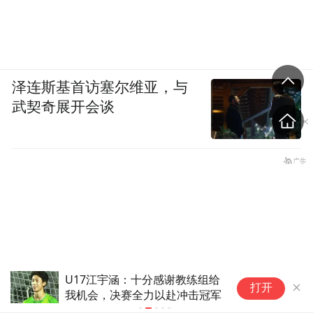
泽连斯基首访塞尔维亚，与
武契奇展开会谈
U17江宇涵：十分感谢教练组给
上
打开
我机会，决赛全力以赴冲击冠军
承