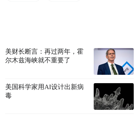
“不走出去，光靠听来的信息是感受不到真正
欧洲的足球文化，只能自己亲身去经历、去
感觉，才能学到货真价实的东西。”武磊说。
“青训对于中国队，对于中国足球的发展非常
美财长断言：再过两年，霍
尔木兹海峡就不重要了
重要。如何从小培养球员的足球理念、对足
球的认识，这都是为将来打基础。中国足球
未来想走得更好更远，在这方面一定要去花
美国科学家用AI设计出新病
心思，沉下心来，大家一起努力。”
毒
对于未来的目标，武磊的回答很朴素，他
说：“只要每一天脚踏实地做好自己，一步一
步去走，我相信会变得更好，将来也会有更