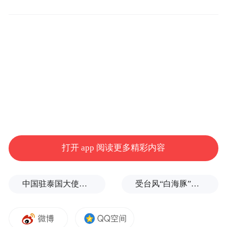
要的。”
已经32岁的武磊，希望自己能为国家队做出
更多的贡献。
“国家队在慢慢完成队员的新老交替，作为老
队员，希望自己不仅在场上，也在场下去帮
助更多年轻球员成长，把自己这么多年学到
的看到的经验和教训分享给他们，为小队员
打开 app 阅读更多精彩内容
树立更好的榜样。”
中国驻泰国大使馆发布关于中国公民来泰国参加文体活动的提醒
受台风“白海豚”影响，福建沿海40条航线停航
2019年1月，武磊加盟西班牙人俱乐部，开启
了三年半的“留洋”生涯。重回中超，武磊对
于留洋有了更深的理解。