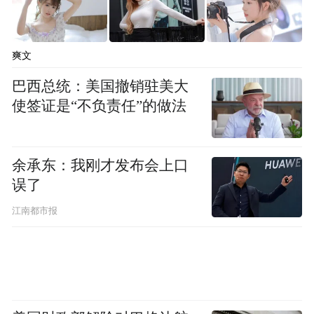
爽文
巴西总统：美国撤销驻美大
使签证是“不负责任”的做法
00:00
00:44
余承东：我刚才发布会上口
误了
“特别声明：以上作品内容(包括在内的视频、图片或音
江南都市报
频)为凤凰网旗下自媒体平台“大风号”用户上传并发
布，本平台仅提供信息存储空间服务。
Notice: The content above (including the videos,
pictures and audios if any) is uploaded and posted
by the user of Dafeng Hao, which is a social media
platform and merely provides information storage
space services.”