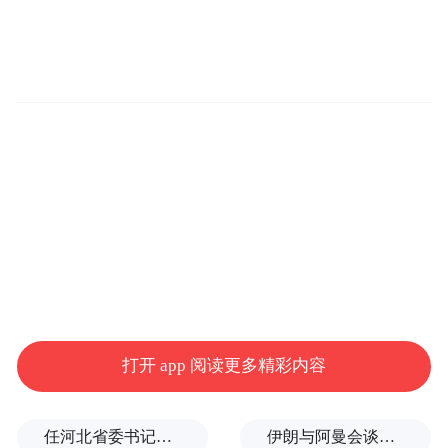
发表学术论文50篇。为首承担科研项目6项，
为主获得山东省科技进步奖3项。
擅长领域：皮炎湿疹类疾病、痤疮、银屑病
等常见皮肤病以及重症皮肤病的临床诊疗。
打开 app 阅读更多精彩内容
视频合集：
任河北省委书记后，罗文首次调研
伊朗与阿曼会谈最新细节曝光