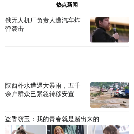
热点新闻
00:00
00:39
俄无人机厂负责人遭汽车炸
如何治疗带状疱疹？
弹袭击
陕西柞水遭遇大暴雨，五千
余户群众已紧急转移安置
00:00
00:36
盗香窃玉：我的青春就是赌出来的
如何预防带状疱疹？