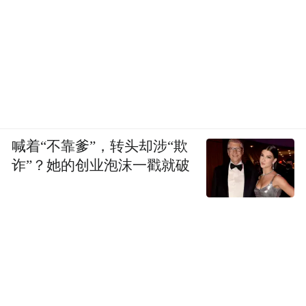
喊着“不靠爹”，转头却涉“欺
诈”？她的创业泡沫一戳就破