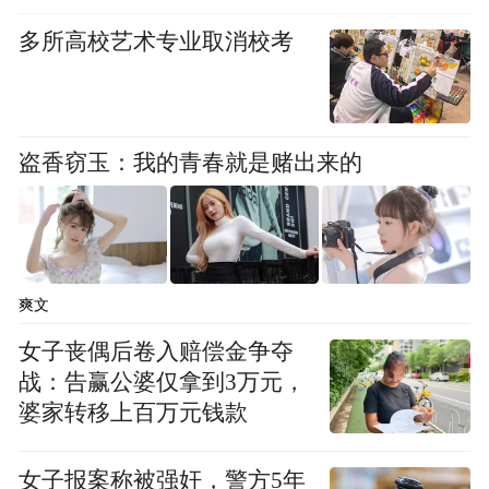
多所高校艺术专业取消校考
盗香窃玉：我的青春就是赌出来的
爽文
女子丧偶后卷入赔偿金争夺
战：告赢公婆仅拿到3万元，
婆家转移上百万元钱款
女子报案称被强奸，警方5年