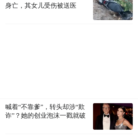
身亡，其女儿受伤被送医
喊着“不靠爹”，转头却涉“欺
诈”？她的创业泡沫一戳就破