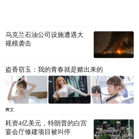
农村、市民与农民、工业与农业作为一个整
体统筹考虑，对人口、土地、产业、基础设
施、公共服务、环境保护等进行统筹规划。
乌克兰石油公司设施遭遇大
彻底改变过去那种就城市论城市和以城市为
规模袭击
中心，城乡分割的规划理念，把城乡居民
点、生产力布局、基础设施、公共设施作为
盗香窃玉：我的青春就是赌出来的
区域整体来进行统一规划，从城乡区域的全
局来协调、解决统筹城乡区域发展问题。要
确立正确的规划原则，科学性与超前性相结
合，经得起历史检验；广泛性与针对性相结
爽文
合，力求具有本地特色，具备可操作性；当
耗资4亿美元，特朗普的白宫
前和长远结合，实现不间断持续发展。
宴会厅修建项目被叫停