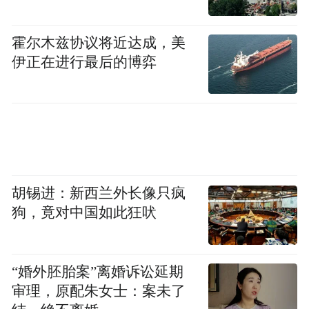
第四，必须注重运用市场化手段推进一体化
发展。城乡一体化是一项全新的事业，各地
霍尔木兹协议将近达成，美
都在探索中，没有现成的模式可以照搬照
伊正在进行最后的博弈
抄，必须以改革创新的精神来破解难题、推
进工作。城乡一体化的核心在于打破城乡二
元体制，根本在于制度创新，要从体制机制
入手，在更深层次、更大范围进行以市场为
导向的改革，充分发挥市场配置资源的基础
胡锡进：新西兰外长像只疯
性作用，实现劳动力、资金、技术、土地等
狗，竟对中国如此狂吠
要素在城乡之间的优化配置，搭建起城乡一
体的体制机制框架，在此基础上不断提升发
展水平。莱芜在统筹城乡一体化发展中，注
“婚外胚胎案”离婚诉讼延期
重市场的推动力，注重村镇自身的发展力，
审理，原配朱女士：案未了