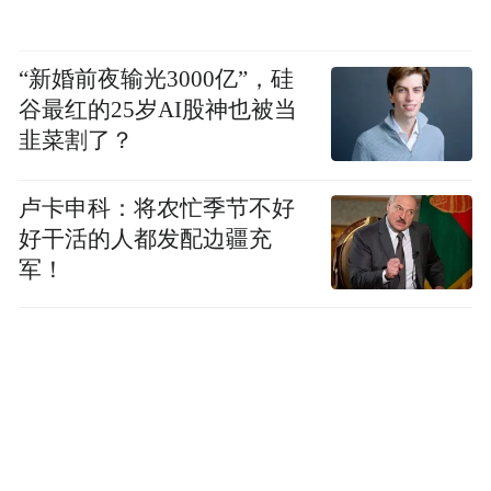
致城乡差距继续扩大的根本原因。城乡差距
继续扩大问题要得以解决，必须从维护并保
“新婚前夜输光3000亿”，硅
障农民法定的平等权利着手，形成全面构建
谷最红的25岁AI股神也被当
城乡经济社会发展一体化的制度体系。目
韭菜割了？
前，统筹城乡发展综合改革的大政方针、发
卢卡申科：将农忙季节不好
展战略已定，关键是政府管理职能的履行者
好干活的人都发配边疆充
认真贯彻以人为本的治国理念，将统筹城乡
军！
的要求落到实处。科学发展观作为一个重大
发展战略，一种科学发展的观念和方法，应
该具体化为一种体制机制，成为人们必须遵
循的具有可操作性的程序和规范，在要素分
配和工作安排的具体过程中，将科学发展观
落到实处，将城乡统筹落到实处。这些规范