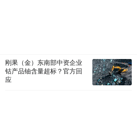
养农村公益互助性社会组织，完善村民一事
一议筹劳筹资办法，让农民拥有更加广泛的
民主权利。
第七，必须充分尊重群众意愿。推进城乡一
体化，群众是推进主体，也是受益主体。所
刚果（金）东南部中资企业
以，推进城乡一体化必须充分尊重群众意
钴产品铀含量超标？官方回
愿。无论是作决策、出政策，还是上项目、
应
搞建设，都要广泛征求群众意见，凡是涉及
农民切身利益的问题，都由农民自主决定，
凡是大多数群众不支持的，坚决不能实施。
比如在推进城镇化过程中，农民是进城还是
在乡、是住楼房还是住平房，乃至住什么样