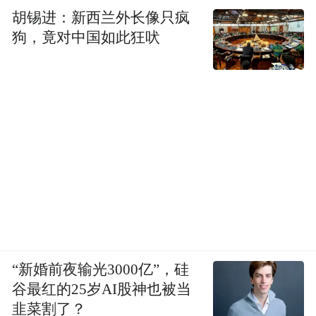
胡锡进：新西兰外长像只疯
标，也是一个发展阶段，不可能一蹴而就。
狗，竟对中国如此狂吠
工作中，不能急功近利，不能搞政绩工程、
形象工程，应当铺下身子、扎实苦干、持之
以恒地努力，真正让城乡经济社会保持持续
健康发展，让老百姓生活水平和生活质量得
到质的提高。
第八，必须支持基层的探索。农村改革的历
史证明，许多改革的经验是由农民和最基层
的同志创造出来的。当前，统筹城乡一体化
发展也遇到一些新的问题，如农村经营制度
“新婚前夜输光3000亿”，硅
和产权制度改革、土地流转、社区建设和管
谷最红的25岁AI股神也被当
理，等等，各地都有探索和创新，但也引起
韭菜割了？