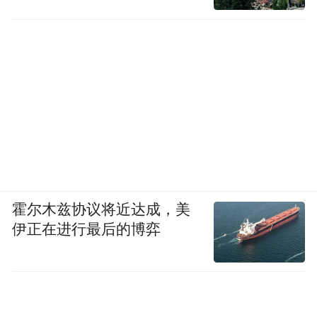
地不仅成为农民的生产和生活资料，而且成
为农民平等参与工业化城市化、发展现代农
业的最可靠的资本和农民普遍拥有财产性收
入的主要来源。要扩大融资机会，改善发展
条件，拓展发展空间，促进城乡公共资源均
衡配置，生产要素自由流动，让农民拥有更
加平等的发展权利。要从健全农业投入保障
制度、农业补贴制度、农产品价格保护制
霍尔木兹协议将近达成，美
度、农业生态环境保护制度等入手，构建农
伊正在进行最后的博弈
民在农业领域更加公平地享有二次分配权利
和制度，让农民拥有更加公平的分配权利。
要尽快实现城乡按相同比例选举人大代表，
健全村民自治制度，加强农村法治建设，培