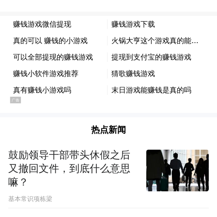
第三，必须制定科学的一体化规划。城乡一
体化是一个长期的系统工程，必须要有一个
科学的、超前的、切实可行的规划来引领。
通过规划，合理确定发展方向、规模和布
局，统筹安排建设进度，协调处理各方面矛
盾，促进经济效益、社会效益和生态环境效
益协调发展，克服空间整体性差、产业雷
热点新闻
同、基础设施重复建设等问题。要更新规划
理念，统筹城乡区域发展强调的是充分发挥
鼓励领导干部带头休假之后
城市与乡村各自的优势和作用，城市和农村
又撤回文件，到底什么意思
应有不同的定位，核心是共享城市生活品
嘛？
质。必须树立“全域规划”理念，打破过去将
基本常识项栋梁
城市与农村分头规划的做法，真正把城市与