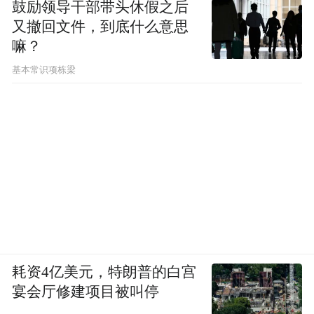
节，设定一个必须遵守落实21项基本权利的
鼓励领导干部带头休假之后
又撤回文件，到底什么意思
规范和程序，让这一套规范和程序决定统筹
嘛？
城乡发展综合改革的进程，产生阶段性结
基本常识项栋梁
果。
第六，必须注重保障农民权益。要进一步稳
定完善农村基本经济制度，健全严格规范的
农村土地管理制度，完善农村支持保护制
度，建立健全农村金融制度，建立促进城乡
一体化制度，健全农村民主管理制度，等
等，使广大农民平等参与现代化进程，共享
改革发展成果。要让农民享有更加完整的财
耗资4亿美元，特朗普的白宫
产权利，特别重视保护农民的土地，赋予农
宴会厅修建项目被叫停
民更加充分而有保障的土地权益，使农村土