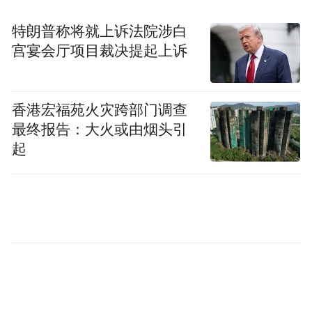
情，亲眼目睹了火热的发展场面。实践证
特朗普称将就上诉法院涉白
明，没有强有力的经济支撑，城乡经济社会
宫宴会厅项目裁决提起上诉
一体化就难以实现。为此，必须坚定不移地
加快工业化、城镇化进程，做强工业基础，
做大城市龙头，真正具备“以城带乡、以工促
香港宏福苑火灾跨部门调查
最终报告：大火或由烟头引
农”的实力；同时，千方百计激发农村内部活
起
力，加快农村经济发展，着力提升农业区域
化、规模化、产业化、标准化发展水平，增
强镇村经济实力。要把促进农民增收放在重
中之重的位置，努力增加农民的经营性、工
资性、财产性、政策性收入，建立农民持续
增收的长效机制，坚决遏制城乡居民收入差
距不断扩大的态势。