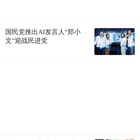
和程序必须体现科学发展观以人为本的核心
理念，以维护与保障农村居民法定的平等权
利为核心。农村改革30多年，中央连发多个
国民党推出AI发言人“郑小
“一号文件”始终贯穿“一条红线”，即是在经
文”迎战民进党
济上保障农民的物质利益，政治上尊重农民
的权利。《国家人权行动计划(2009-2010)
年》中覆盖政治、经济、社会、文化等各个
领域的21项基本权利是农民应该享有的平等
权利。其中，目前农民最急需的是完整的土
地产权、自由迁徙和平等就业、基层自治及
平等分享国家发展成果等权利。从最高政府
管理层面到地方各级党委政府，应在项目安
排、资金分配、具体实施、检查监督各个环