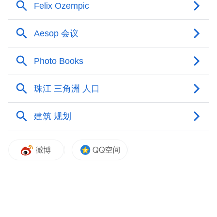
中全会都进一步做出了部署。落实科学发展
观，加快转变经济发展方式，必须加快调整
经济结构。无论是调整需求结构、供给结
构、要素投入结构，还是调整国民收入分配
结构、城乡结构、产业结构、区域经济结构
和国土开发空间结构，都离不开统筹城乡区
域发展。在即将到来的“十二五”期间，各级
党委政府务必强化意识，把统筹城乡发展作
为一项战略任务，加大工作力度，切实抓出
成效。
第二，必须把加快经济发展放在首位。在山
东调研一路走来，处处感受到强烈的创业激