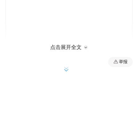
点击展开全文
举报
第一，必须进一步统一思想认识，加大工作
力度。城乡一体化理论最初源于恩格斯的
《共产主义原理》，该书中明确提出了“城乡
融合”的概念。英国城市学家埃比尼泽.霍华德
在《明日的田园城市》一书中倡导“用城乡一
体的新社会结构形态来取代城乡对立的旧社