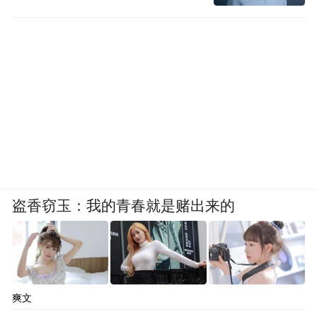
了一些争论。理论界和新闻界的不同评论值
得理解，但作为各级领导，应该头脑清醒，
态度冷静，看不准的事情，不点头可以，但
不要轻易摇头；不肯定可以，但不要轻易否
定。应该旗帜鲜明地支持创新，鼓励探索，
包容失误，只有这样，我们的事业才充满生
机和活力。
“特别声明：以上作品内容(包括在内的视频、图片或音
盗香窃玉：我的青春就是赌出来的
频)为凤凰网旗下自媒体平台“大风号”用户上传并发
布，本平台仅提供信息存储空间服务。
Notice: The content above (including the videos,
pictures and audios if any) is uploaded and posted
by the user of Dafeng Hao, which is a social media
platform and merely provides information storage
爽文
space services.”