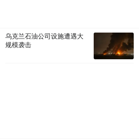
式的房子等问题上，都应当尊重农民生产生
活习惯和实际需求，让他们自主选择。必须
坚持因地制宜、一切从实际出发。各地有各
地的情况，各地有各地的基础条件，工作中
乌克兰石油公司设施遭遇大
不能搞一刀切，不能按照一个模式来推进，
规模袭击
应坚持因地制宜、分类指导的原则，根据各
地情况和实际需要，鼓励探索不同的发展路
子；坚持尽力而为、量力而行的原则，充分
考虑本地经济发展水平和群众实际承受能
力，不能急躁冒进；坚持循序渐进、积极稳
妥的原则，对一些涉及体制机制、关系群众
切身利益的重大改革举措，都应当采取试点
带动、典型引路等办法，稳步推进。城乡一
体化是个长期的历史进程，是一个发展目