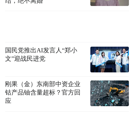
结，绝不离婚
用产业板块“取代”单纯的行政区划，通过发
展“飞地经济”引导不适宜发展工业的山区乡
镇到“飞地”安置项目，通过转包、租赁、入
股等方式，加快土地流转步伐，让城乡间生
产要素流动起来，委托保险公司运作养老保
国民党推出AI发言人“郑小
险基金的管理和养老金发放，既节约了成
文”迎战民进党
本，又提高了效率。实现了以城带乡、以乡
促城，城乡和谐，这是一条很好的经验，这
些做法值得推广。
刚果（金）东南部中资企业
钴产品铀含量超标？官方回
第五，必须通过制度创新作出安排。“经济发
应
展越快，城乡差距越大”的现状告诉我们，经
济发展的成就不能使城乡差距继续扩大的问
题得以解决。农民法定权利的不平等，是导