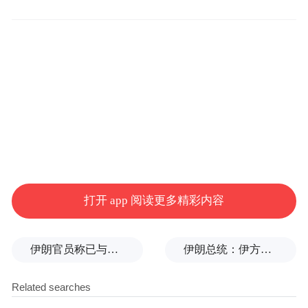
会结构形态”。二十世纪六十年代，美国著名
的城市学家刘易斯极力主张建立城市中心，
形成更大区域的统一体，重建城乡之间的平
衡，使全部居民都享受真正的城市生活的益
处。这些论断在一定程度上提示了城乡融
合、城乡平衡、城乡一体的社会发展方向。
发达国家的经验表明，城乡关系变迁是任何
一个国家和地区在进入工业化后一切社会变
迁的主线，正如马克思在《资本论》中所
打开 app 阅读更多精彩内容
说，“城乡关系一变，整个社会的面貌也将为
之改变。”党的十六大深刻总结几十年来我们
伊朗官员称已与阿曼就霍尔木兹海峡通行问题明确总体框架
伊朗总统：伊方未在涉谅解备忘录的谈判中作任何让步
党在处理城乡关系问题上的实践经验，提出
了统筹城乡发展的大思路、大举措。此后的
历次中央全会直至刚刚结束的党的十七届五