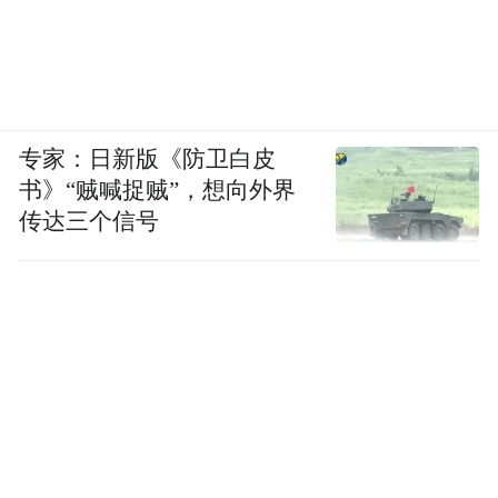
企业负责人对凤凰网山东介绍，该项目首次
在棉纺织领域建立了智能订单、工艺大数据
平台系统，在纺织行业率先实现全流程、全
覆盖、立体数据采集及360°无死角生产监
专家：日新版《防卫白皮
控，并实现了纺纱全流程物流智能化。
书》“贼喊捉贼”，想向外界
传达三个信号
00:00
01:37