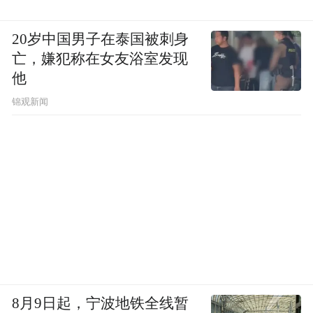
在邹平，越来越多的传统产业在科技赋能下
实现快速跃升。传洋集团向高端热镀锌延
20岁中国男子在泰国被刺身
亡，嫌犯称在女友浴室发现
伸，“后钢铁时代”绿色增长点快速壮大；中
他
融新大旗下铁雄冶金围绕氢能产业上中下游
锦观新闻
布局,发展氢能产、储、运、服、研、用一体
化大产业，为世界高端铝业基地插上氢能源
翅膀......
传统产业改造升级的同时，邹平“四新”经济
不断激活新动能。邹平生物医药产业园，新
产品陆续下线；邹平大数据中心项目启动建
设；大展纳米新型碳纳米管材料项目，打破
国外技术与市场垄断，占据国内25%的市场
8月9日起，宁波地铁全线暂