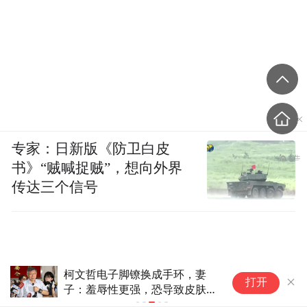
专家：日新版《防卫白皮
书》“贼喊捉贼”，想向外界
传达三个信号
柯文哲电子脚镣换成手环，妻
红
打开
子：羞辱性更强，恐导致皮肤溃
专
烂