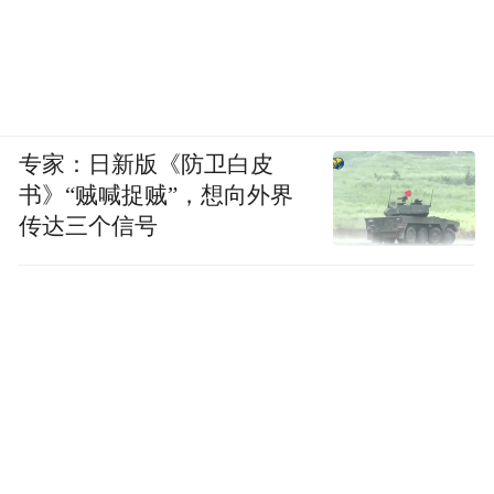
的产业升级大幕在邹平悄然拉开。
魏桥创业集团的产业转型只是邹平铝业转型
的一个缩影。
专家：日新版《防卫白皮
在这场对邹平影响至为深远的产业重塑中，
书》“贼喊捉贼”，想向外界
我们注意到，邹平并没有简单砍掉行业产
传达三个信号
能，在果敢做减法的同时，邹平也在积极做
加法甚至乘法。