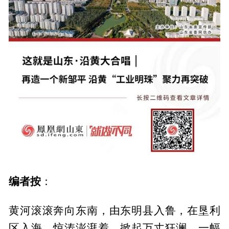
编者按
：
黄河滚滚奔向东南，由东明县入鲁，在垦利
区入海，惊涛澎湃着，掀起万丈狂澜，一幅