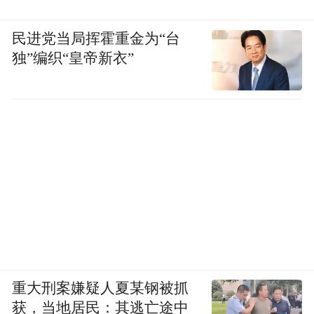
以上，建成名副其实的世界高端铝业基地核
民进党当局挥霍重金为“台
心区。
独”编织“皇帝新衣”
创新驱动
产业换档升级
重大刑案嫌疑人夏某钢被抓
获，当地居民：其逃亡途中