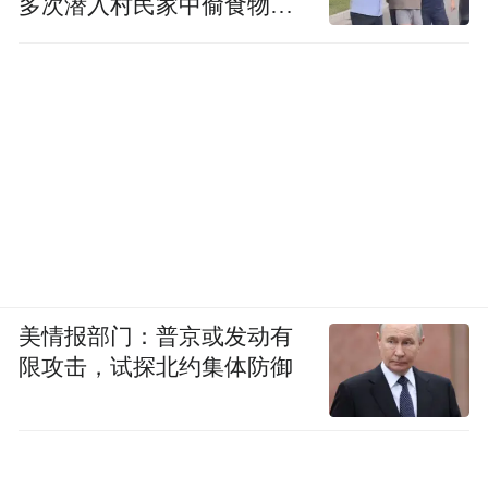
多次潜入村民家中偷食物被
by the user of Dafeng Hao, which is a social media
platform and merely provides information storage
发现
space services.”
美情报部门：普京或发动有
限攻击，试探北约集体防御