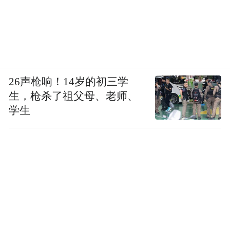
生态环境方面，邹平牢固树立绿水青山就是
金山银山理念，持续改善生态环境，提高资
源利用效率，让发展更有质量、更可持续。
民生改善方面，邹平牢固树立以人民为中心
26声枪响！14岁的初三学
的发展思想，着力在住房保障、医疗健康、
生，枪杀了祖父母、老师、
养老服务、就业扶贫等方面补齐短板，推进
学生
民生事业发展，切实保障和改善民生，努力
提升群众的获得感、幸福感。
城市品质方面，邹平紧紧围绕“人的城镇化”
这一核心理念，聚力提升城市功能，完善城
市基础设施。落实国土空间规划，加快高
铁、湖西、黛溪河等综合片区开发，稳步拉