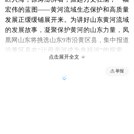
宏伟的蓝图——黄河流域生态保护和高质量
发展正缓缓铺展开来。为讲好山东黄河流域
的发展故事，凝聚保护黄河的山东力量，凤
凰网山东将挑选山东9市沿黄区县，集中报道
沿黄区县在“让母亲河成为幸福河”的探索，
点击展开全文
为山东走在前凝聚智慧，也为沿黄区县黄河
流域生态保护和高质量发展提供参考。
举报
本期推出邹平篇。
作为沿黄“工业明珠”，邹
平锚定高端制造，不断聚力产业提升，并在
生态保护、民生改善、城市品质提升方面多
管齐下，全力在全国新一轮城市发展浪潮中
实现赶超。