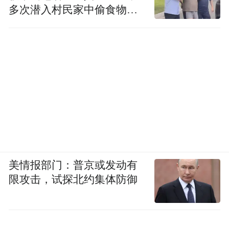
多次潜入村民家中偷食物被
长期以来，邹平作为县域工业重镇，传统产
发现
业占比较重。
新发展阶段，邹平产业如何借助科技赋能实
现换档升级，从而激发邹平新一轮发展的自
身活力？
邹平是全球著名的棉纺基地。12月2日，在魏
桥纺织绿色智能化项目，凤凰网山东深刻感
受到了智造赋能纺织未来的无限可能。
美情报部门：普京或发动有
限攻击，试探北约集体防御