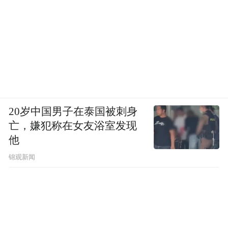
铝业带动了邹平工业规模的迅速壮大，但与
此同时，产业结构重、能耗排放大的发展模
式也让邹平的污染物排放量站在了全省前
列，更触及到了环境容量、发展空间的“天花
板”。
20岁中国男子在泰国被刺身
产业转型，时不我待。对于转型的艰巨性和
亡，嫌犯称在女友浴室发现
可能付出的代价，邹平决策者有着清醒的认
他
识。邹平市委书记皮台田曾表示，去产能肯
锦观新闻
定会带来阵痛期，但必须要走主动转型的新
路。
于是，外界看到，一场去产能与调结构并重