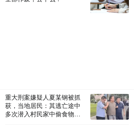
机械公司等轻量化项目急速推进的同时，铝
产业链的上游也在绿色重塑。目前，邹平数
个再生铝、精细氧化铝深加工项目进展顺
利。邹平国家高端铝材高新技术产业化基地
入选科技部国家高新技术产业化基地名单，
是全国11家之一、全省唯一一家，也是唯一
以铝业为主导的基地。
魏桥铝深加工产业园是邹平加快新旧动能转
换重点打造的铝精深加工产业基地。截止目
重大刑案嫌疑人夏某钢被抓
前，园区入驻企业已达到40家，园区企业涉
获，当地居民：其逃亡途中
及行业涵盖汽车核心零部件、高端铝铸件、
多次潜入村民家中偷食物被
高端医疗器械、铝材期货交易、智慧物流等
发现
多个领域。园内万通金属、沐易阳光、新三