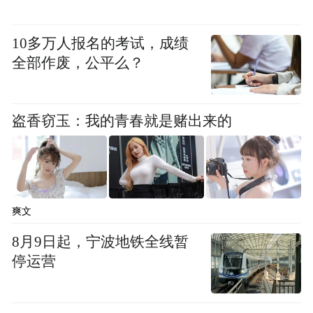
作各种各样的汽车零部件。
10多万人报名的考试，成绩
就在刚刚过去的10月份，魏桥轻量化基地首
全部作废，公平么？
台全铝车身下线。让人骄傲的是，车身突破
了10多项“卡脖子”技术，且总重为295公斤的
这一车上，比传统钢结构车轻了30%左右。
盗香窃玉：我的青春就是赌出来的
爽文
8月9日起，宁波地铁全线暂
停运营
00:00
02:54