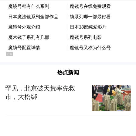
热点新闻
发力轻量化
罕见，北京破天荒率先救
市，大松绑
站到产业链最前端
总建筑面积超10万平方米的魏桥轻量化基地
一片忙碌，工人们正忙着用铝材加工设备制