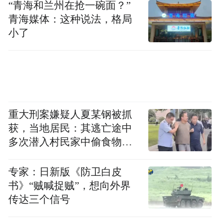
“青海和兰州在抢一碗面？”
12月2日，魏桥轻量化基地相关负责人向凤凰
青海媒体：这种说法，格局
小了
网山东介绍，铝合金材料重量轻，可以降低
能耗。新能源汽车动力目前主要是电池，每
降100公斤，续航能力可以增加10%左右。同
样的，其它的一些车型同样可以以铝代钢，
每减轻100公斤，燃油百公里可降0.3—0.6
重大刑案嫌疑人夏某钢被抓
升，二氧化碳每公里降5克。
获，当地居民：其逃亡途中
多次潜入村民家中偷食物被
这在“双碳”战略成为市场热频词的当下，产
发现
品广阔前景已经不言而喻。
专家：日新版《防卫白皮
书》“贼喊捉贼”，想向外界
魏桥创业集团是全球最大的铝业生产企业。
传达三个信号
本世纪初，开始涉足电解铝，迅速集中了从