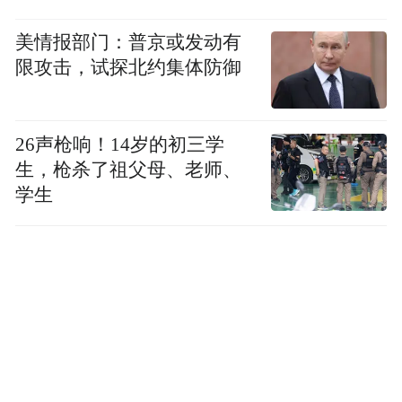
美情报部门：普京或发动有
魏桥轻量化基地由魏桥创业与国科大、苏州
限攻击，试探北约集体防御
大学、苏州奥杰、广州和德合作建设。目
前，基地内的轻量化结构件、全铝车身总
成、泡沫铝、铝型材、中试基地等5个项目陆
26声枪响！14岁的初三学
生，枪杀了祖父母、老师、
续投产，国内生产规模大、工艺技术先进、
学生
汽车制造全流程的轻量化研发、试验、制造
基地正加速形成。
魏桥创业集团董事长张波曾对外公开表示，
通过建设轻量化结构件项目、全铝车身总成
项目、轻量化中试基地等项目，打造中国最
大的全流程汽车轻量化研发制造基地和世界