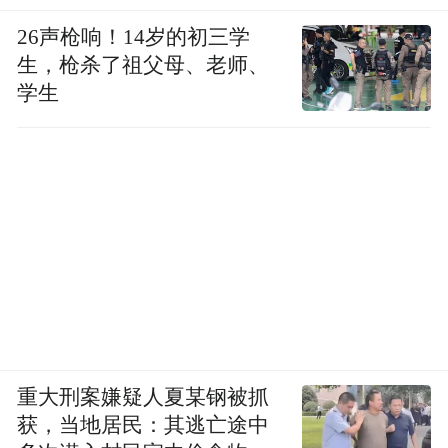
平。
26声枪响！14岁的初三学
生，枪杀了祖父母、老师、
“再造一个新邹平”，这不仅仅是经济总量和
学生
规模的翻倍，更重要的是发展质量、发展内
涵和发展层次的显著提升。面对新时代发展
的新考题，邹平正在奋力书写新的答卷，并
描绘出更加灿烂的明天。
（凤凰网山东 张顺军）
“特别声明：以上作品内容(包括在内的视频、图片或音
频)为凤凰网旗下自媒体平台“大风号”用户上传并发
布，本平台仅提供信息存储空间服务。
重大刑案嫌疑人夏某钢被抓
Notice: The content above (including the videos,
获，当地居民：其逃亡途中
pictures and audios if any) is uploaded and posted