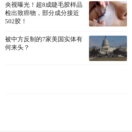
央视曝光！超8成睫毛胶样品
工业明珠“再造一个新邹平”的“十四五”规划
检出致癌物，部分成分接近
目标渐行渐近。
502胶！
工业只是邹平高质量发展的一个切面。生态
被中方反制的7家美国实体有
环境的向好优化、社会民生的持续改善以及
何来头？
城市形象的大幅提升 ，映射出这座沿黄城市
未来发展的广阔前景。
这种强劲发展，不仅仅是邹平对国家黄河战
略的积极回应，更是邹平77万社会民众的福
祉所在。