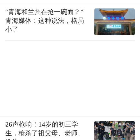
轻量化代表了制造业绿色转型的方向，也是
“青海和兰州在抢一碗面？”
青海媒体：这种说法，格局
铝业提升附加值、突破终高端的关键着力点
小了
和突破口。
魏桥高附加值的轻量化产品频频在各大国际
展会上“走俏”，国际顶级新能源汽车公司、
华为、北汽福田，上汽等国内外著名企业都
成为魏桥的订单客户。高端产品、高附加
值，成为魏桥的最大盈利点，这也意味着魏
桥创业集团稳步实现绿色高质量发展。
26声枪响！14岁的初三学
生，枪杀了祖父母、老师、