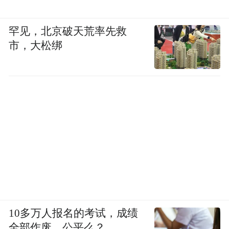
罕见，北京破天荒率先救
市，大松绑
作为工业大省，山东产业转型一直备受关
注。从邹平的铝业转调中，我们看到了山东
传统产业不断延链、补链、强链的持续努
力，更看到了一个地区“刀刃向内”自我变革
的巨大勇气以及谋求高质量发展的坚定信
心。
10多万人报名的考试，成绩
压缩产能的同时，魏桥创业集团、邹平三星
全部作废，公平么？