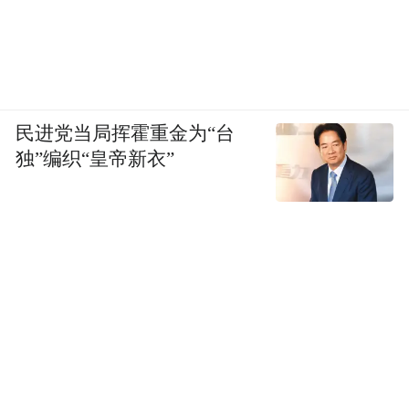
2020年邹平铝业实现主营业务收入2500亿
元，在产能压减的情况下同比增长28%。在
连续多年压减支柱产业产能的情况下，今年
民进党当局挥霍重金为“台
前三季度，邹平市财政收入达58.9亿元，同
独”编织“皇帝新衣”
比增长25.8%。
近两年来，邹平市财政收入平均增速7.6%，
税收平均增速10.7%，逐渐走上减碳降污与经
济发展并重的道路。
高质量发展的态势从上述数字中得以体现。
按照滨州的规划，到“十四五”末，铝产业销
售收入突破4000亿元、中高端占比达到80%