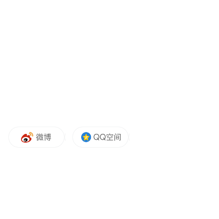
万里黄河奔流不息，在邹平境内绵延22公
里，滋养着一方土地和这里的人民。
在山东沿黄九市21个区县中，邹平身上的“大
工业”色彩尤为明显，境内拥有魏桥、西王、
三星等一大批知名企业。
面对黄河流域生态保护和高质量发展的时代
要求，全国百强县邹平不等不靠，主动升
级，走出内涵发展的再突破路径。
近年来，邹平锚定高端制造，聚力推进产业
换挡升级，各大支柱产业先后迈上产业链前
由此，沿黄
端，推动邹平经济再上新台阶。