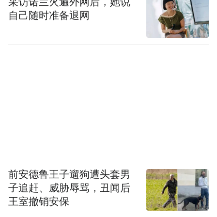
采访诺兰火遍外网后，她说
自己随时准备退网
前安德鲁王子遛狗遭头套男
子追赶、威胁辱骂，丑闻后
王室撤销安保