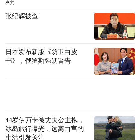
爽文
第三步打造村庄品牌：
首先取个合适的名字
张纪辉被查
（村名是宝贵的资产，可以以村集体名义注
册商标；本村历史文化名人典故也可以注册
商标）。至于谁来运营问题，村集体可授权
日本发布新版《防卫白皮
外来企业使用该商标。
书》，俄罗斯强硬警告
44岁伊万卡被丈夫公主抱，
冰岛旅行曝光，远离白宫的
生活引发关注