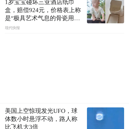
pictures and audios if any) is uploaded and posted
1岁宝宝碰坏三亚酒店纸巾
by the user of Dafeng Hao, which is a social media
盒，赔偿924元，价格表上称
platform and merely provides information storage
是“极具艺术气息的骨瓷用
space services.”
品”
现代快报
美国上空惊现发光UFO，球
体数小时悬浮不动，路人称
比飞机大3倍