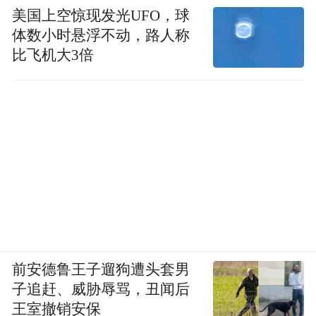
美国上空惊现发光UFO，球
体数小时悬浮不动，路人称
比飞机大3倍
前安德鲁王子遛狗遭头套男
子追赶、威胁辱骂，丑闻后
王室撤销安保