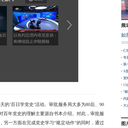
频
如
海启
以色列总理内塔尼亚胡：
从“狠打”到不打，特朗普
邱毅
将继续阻止伊朗拥核
又极限反转，专家：典型
务可
2026
的“交易式”逻辑
地缘
仁
专
第
A
宠
1
“
内
0天的‘百日学党史’活动。审批服务局大多为80后、90
大
对百年党史的理解主要源自书本介绍。对此，审批服
，另一方面在完成党史学习“规定动作”的同时，通过
图