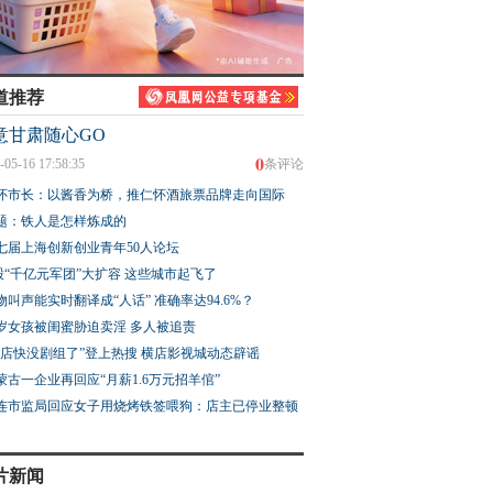
道推荐
意甘肃随心GO
：日本未来的外围特
特朗普大发雷霆，美防长
近6万人从摩洛哥非
0
能有数十万，是亚洲
甩锅，暴露大问题
入西班牙休达，拆解
-05-16 17:58:35
条评论
政治安定的心腹大患
潮的推手与欧洲困局
怀市长：以酱香为桥，推仁怀酒旅票品牌走向国际
题：铁人是怎样炼成的
七届上海创新创业青年50人论坛
股“千亿元军团”大扩容 这些城市起飞了
物叫声能实时翻译成“人话” 准确率达94.6%？
3岁女孩被闺蜜胁迫卖淫 多人被追责
横店快没剧组了”登上热搜 横店影视城动态辟谣
蒙古一企业再回应“月薪1.6万元招羊倌”
连市监局回应女子用烧烤铁签喂狗：店主已停业整顿
片新闻