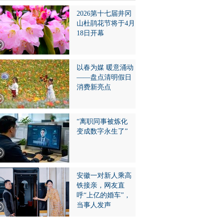
2026第十七届井冈
山杜鹃花节将于4月
18日开幕
以春为媒 暖意涌动
——盘点清明假日
消费新亮点
“离职同事被炼化
变成数字永生了”
安徽一对新人乘高
铁接亲，网友直
呼“上亿的婚车”，
当事人发声