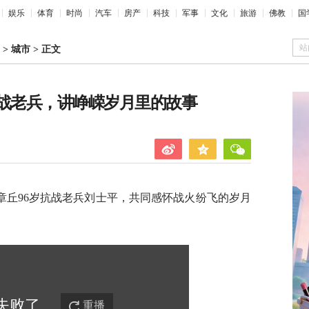
娱乐
体育
时尚
汽车
房产
科技
军事
文化
旅游
佛教
国
站
>
城市
>
正文
抗战老兵，讲峥嵘岁月里的故事
章丘96岁抗战老兵刘士平，共同感怀战火纷飞的岁月
失败
了
重播