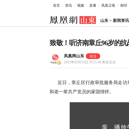
首页
资讯
视频
直播
凤凰卫视
财经
山东
>
新闻资讯
致敬！听济南章丘96岁的
凤凰网山东
2021年05月15日 19:55:30
来自北京
近日，章丘区行政审批服务局走访
和老一辈共产党员的家国情怀。
亲，播放