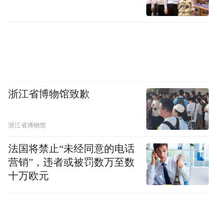
商誉大幅减值
董事会致歉
纵观近些年来的举动，蓝帆医疗一直在谋求
转型。
浙江省博物馆致歉
2017年，蓝帆医疗启动了对估值60亿元的新
加坡柏盛国际的跨国并购。柏盛国际是一家
浙江省博物馆
在新加坡上市的企业，也是心脏支架领域的
法国将禁止“未经同意的电话
世界领先级企业，总部位于瑞士，在新加坡
营销”，违者或被罚数万至数
和中国设有两个生产基地，海外市场排名第
十万欧元
四，中国市场排名第三。2018年10月，蓝帆
医疗对柏盛国际的并购项目顺利完成，该项