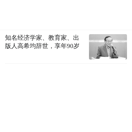
并购带来了商誉的增加。2017年期末时蓝帆
医疗的商誉仅有0.18亿元，而一年之后，也
就是2018年末，蓝帆医疗商誉涨至63.79亿
元，占净资产的比例高达81.78%。到了2020
知名经济学家、教育家、出
年三季度末，其商誉账面价值约为74.26亿
版人高希均辞世，享年90岁
元，占净资产的74%。
蓝帆医疗的公告称，受全球爆发的新冠肺炎
疫情影响，重大资产重组标的公司
CBCHII2020年业绩有所下滑；同时，国家医
保局组织的心脏支架集中带量采购结果自
2021年1月1日起实施，公司虽然中标，但预
计将对未来年度的盈利能力造成一定负面影
响。公司判断前期收CBCHII93.37%股权形成