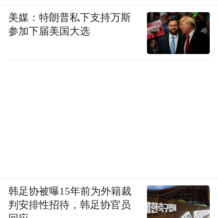
的商誉存在减值迹象。
美媒：特朗普私下支持万斯
参加下届美国大选
为此，蓝帆医疗将业绩预告从年初披露的预
计2020年净利润“30亿元-34亿元”调整为“15.5
亿元-18.5亿元”，同比增长从
“511.88%-593.46%”降为
“216.14%-277.32%”。
业绩“变脸”后，蓝帆医疗董事会向投资者致
歉。这一度引发了投资者的质疑和猜测，个
别投资者甚至对蓝帆医疗转型前景产生担
忧。
韩足协被曝15年前为外籍裁
判安排性招待，韩足协官员
转型仍然面临考验