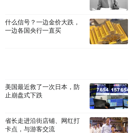
张，突如其来的疫情，让医用手套市场需求
倍增。英科医疗抓住了扩张机会，不断加码
什么信号？一边金价大跌，
投资力度。这种扩张，使得英科医疗业绩爆
一边各国央行一直买
发。
反观蓝帆医疗，尽管有扩张之举，但力度并
不大。市场观察人士指出，在布局医用手套
方面，蓝帆医疗丧失了扩张最佳先机，被竞
争对手抢先。
美国最近救了一次日本，防
止崩盘式下跌
这种局面的出现，有可能使蓝帆医疗在未来
几年内无法追平竞争对手，从而拉低在行业
内的地位。
省长走进沿街店铺、网红打
卡点，与游客交流