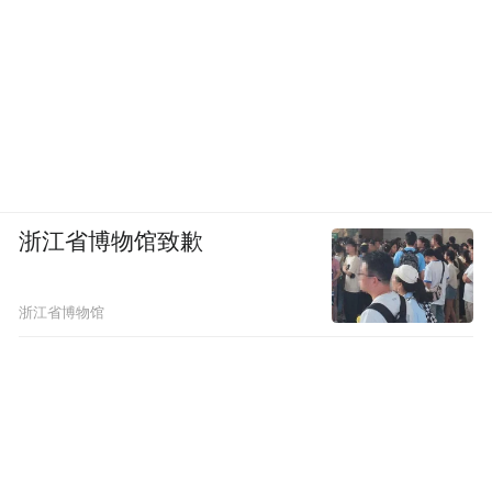
目也成为A股历史上最大最复杂的跨国医疗
器械收购案。蓝帆医疗此次并购受到资本市
场广泛关注，反映在股价上则是多个涨停板
的出现。
并购还在持续。2020年7月，蓝帆医疗完成收
购武汉必凯尔100%股权及CBCHII6.63%的少
浙江省博物馆致歉
数股权后，便成为亚洲最大的急救包产品龙
头企业，同时也是特斯拉全球独家供应商。
浙江省博物馆
从手套到急救包再到心脏支架，蓝帆医疗转
型一直在路上。
转型也是一项投资，同样存在风险，一系列