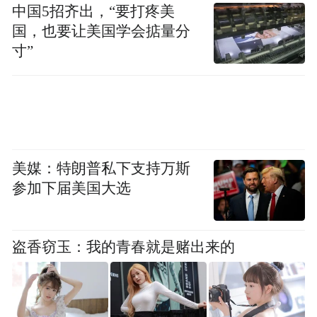
有在2020年扬名立万的英科医疗。
中国5招齐出，“要打疼美
国，也要让美国学会掂量分
蓝帆医疗的业务一直领先英科医疗。不过
寸”
2020年的疫情成为两家企业规模之争的拐
点。在产能的不断扩大下，英科医疗跻身全
球最大医用手套生产商，成为资本市场耀眼
明星，其股价从10多元升至300元附近。
美媒：特朗普私下支持万斯
蓝帆医疗与英科医疗的差距在拉大。英科医
参加下届美国大选
疗2020年实现营业总收入138.4亿，同比增长
564.3%，增幅创7年新高；实现归母净利润
盗香窃玉：我的青春就是赌出来的
70.1亿，同比增长3829.6%。
而蓝帆医疗营业收入和净利润的增长则分别
是126.42%和258.66%。