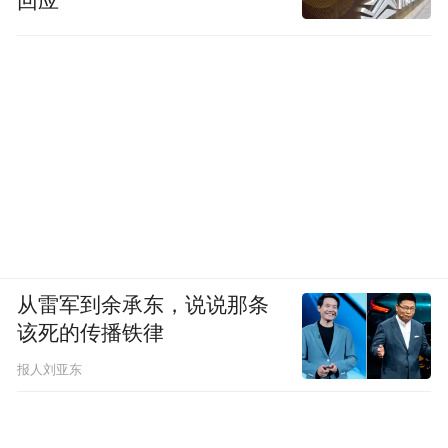
回应
客观来讲，每家企业都有自己的发展战略和
经营策略。评价一家企业的发展前景，不能
单纯看某一阶段的经营数据，即使是同一战
略的一张蓝图绘到底，在不同的时间段，公
司也会呈现不同的发展状态。因此要将企业
的转型置于较长的时间段内，才能看出发展
路径的优劣和转型的成败。
时间是最好的量尺。我们不能武断地做出评
从雷军到余承东，说说那条
价，蓝帆医疗因为丧失了发展先机，之后的
该死的传播铁律
发展道路就变得黯淡了。蓝帆医疗的转型特
报人刘亚东
别是上下游产业链的构建，对增强公司竞争
力有着积极意义。从这一角度而言，蓝帆医