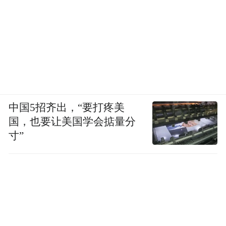
疗的转型是必要的。
从实际举措来看，蓝帆医疗是多元化转型，
正朝着综合医疗行业进发，这种转型注定需
要时间的付出和持之以恒的坚持。
但是，若要讲到真正转型成功，蓝帆医疗还
中国5招齐出，“要打疼美
面临一系列挑战。凤凰网山东注意到，近期
国，也要让美国学会掂量分
寸”
以来，蓝帆医疗也有扩张举动。3月31日，蓝
帆医疗与世界银行集团旗下国际金融公司共
同签署了长期贷款协议，后者将向蓝帆医疗
提供首期金额5000万欧元，用于支持蓝帆医
疗丁腈手套的产能建设。公开信息显示，蓝
帆医疗在山东省淄博市投资的“300亿支/年健