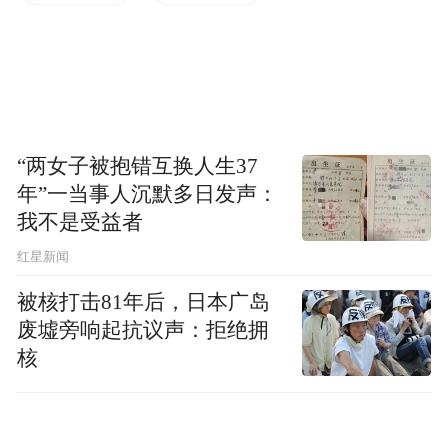
疗却在这一年拉大了与竞争对手的差距。
更为严重的是，商誉减值风险仍在威胁着蓝
帆医疗的未来前景。早在3月份，蓝帆医疗就
公告称，公司拟对商誉减值准备增加计提至
“两女子被抱错互换人生37
约17.6亿元。此前，蓝帆医疗曾预计2020年
年”一当事人沉默多日发声：
净利润为30亿元至34亿元。
我不是受益者
红星新闻
伴随着商誉的大幅减值，蓝帆医疗的转型充
满不确定性。在市场人士看来，蓝帆医疗丧
被核打击81年后，日本广岛
废墟旁响起抗议声：拒绝拥
失了扩张的最有利时机。未来，这家以手套
核
起家的公司能否真正走出令人称道的转型路
径，将进一步考验着蓝帆医疗决策层的智慧
与勇气。