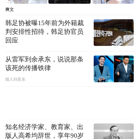
爽文
再看今年一季度，2021年一季度，英科医疗
韩足协被曝15年前为外籍裁
实现营业总收入67.3亿，同比增长770.9%；
判安排性招待，韩足协官员
实现归母净利润37.4亿，同比增长2791.7%。
回应
蓝帆医疗2021年一季度营收约31.67亿元，同
从雷军到余承东，说说那条
比增长253.01%；净利润约17.18亿元，同比
该死的传播铁律
增长1086.89%。
报人刘亚东
数据相较之下，可以看出，尽管都出现了大
规模增长，但不论是营业收入还是净利润，
英科医疗已经把蓝帆医疗甩在身后。
知名经济学家、教育家、出
市场人士指出，近年来，英科医疗不断扩
版人高希均辞世，享年90岁