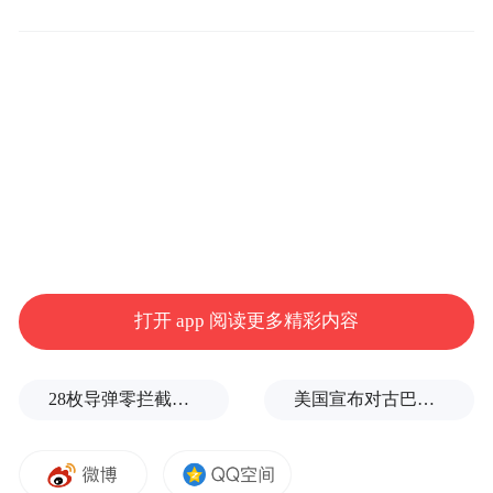
4月28日，蓝帆医疗公布当年财报。报告期
内，公司实现营业收入78.69亿元，同比增长
126.42%，归属于上市公司股东的净利润为
17.58亿元，同比增长258.66%。
打开 app 阅读更多精彩内容
28枚导弹零拦截！基辅防空失灵，西方靠不住了
美国宣布对古巴实施新一轮制裁
营业收入、净利润均出现成倍增长，这堪称
一份靓丽的年报。不过，横向比较，蓝帆医