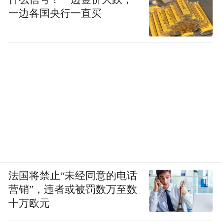
大的爆发，市场究竟在担心什么，这也是令
一边各国央行一直买
人深思的问题。
转型依然在路上的蓝帆医疗，需要尽快给市
场一个明确的答案。
“特别声明：以上作品内容(包括在内的视频、图片或音
频)为凤凰网旗下自媒体平台“大风号”用户上传并发
布，本平台仅提供信息存储空间服务。
Notice: The content above (including the videos,
pictures and audios if any) is uploaded and posted
by the user of Dafeng Hao, which is a social media
platform and merely provides information storage
space services.”
法国将禁止“未经同意的电话
营销”，违者或被罚数万至数
十万欧元