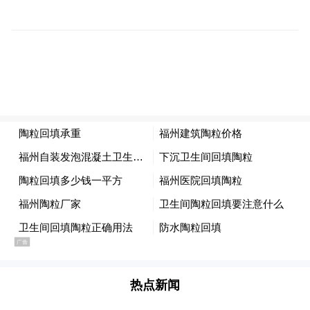
丧失扩张最有力时机？
成立于2002年的蓝帆医疗，是一家老牌的医
疗手套企业,，是医疗器械低值耗材领域的领
跑者。蓝帆医疗于2010年在深圳证券交易所
上市，是淄博市临淄区第一家上市企业。
过去多年，蓝帆集团一直是全球最大的PVC
手套制造商，产能超过200亿只。不过，辉煌
一度被改写。
临淄区齐鲁化学工业园清田路上，有两家知
热点新闻
名的医疗手套生产企业，除了蓝帆医疗，还