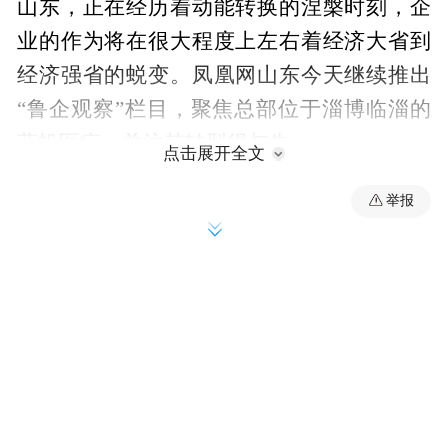
山东，正在经历着动能转换的涅槃时刻，企
业的作为将在很大程度上左右着经济大省到
经济强省的蜕变。凤凰网山东今天继续推出
“鲁企观察”栏目，聚焦总部位于淄博临淄的
蓝帆医疗，关注其转型得与失。
点击展开全文
不论是褒扬亦或是质疑，我们的最终目的都
举报
是希望，在这轮发展浪潮中，鲁企能够展现
更多精彩，并持续推动山东经济质变。
在疫情冲击严重的2020年，作为全球PVC手
套的重要生产商，蓝帆医疗的业绩格外受到
关注。