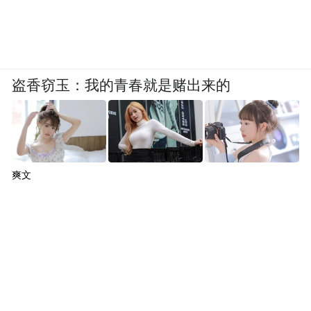
康防护（丁腈）手套”、在山东省潍坊市投资
的“200亿支/年高端健康防护丁腈手套”等项
目均在紧张的投资建设中。
盗香窃玉：我的青春就是赌出来的
市场产生疑问的是，在丧失投资先机的前提
下，目前的这种扩张是否存在风险。毕竟如
果疫情缓解，那么手套的需求量就会下降。
而此前，不少企业都加大了手套和口罩等防
爽文
疫物品生产线的投资。未来会否出现产能过
剩的情况从而导致此次投资的不利？
不得不提的是，商誉或仍是蓝帆医疗的一颗
“雷”。有市场人士指出，国内对医疗机构高
值耗材“零加成”的试点正在推进，这对蓝帆