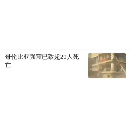
事实上，早在2012年，景芝酒业曾启动全国
化进程。不过，这一计划并未得到理想的推
进。当时，白酒行业迎来深度调整期，而且
景芝酒业涉足房地产业务，致使公司资金链
紧张，全国化战略受到拖累。
哥伦比亚强震已致超20人死
此次，能够成功借壳ST亚星，从而实现在资
亡
本市场的融资需求，进而再次吹响进军全国
市场的号角，依然充满不确定性。
注定上市不会一片坦途的景芝酒业，未来之
路究竟在何方？
（凤凰网山东 张顺军）