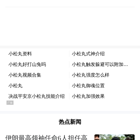
景芝酒业上市之路就此蒙上阴影。然而，仅
仅在今世缘宣布停止后的10多天后，ST亚星
的公告再次将景芝酒业的上市雄心展露无
遗。
虽然仍然是曲线上市，但这样紧凑的频率已
经表明，景芝酒业对资本市场的渴望程度。
今年1月份，景芝酒业召开2020年营销工作总
结大会，景芝酒业董事长刘全平表示，景芝
酒业下一步将以深化改革、推动企业上市为
动力，全力打好各项保障攻坚战。
热点新闻
私有化曾引发关注
伊朗最高领袖任命6人担任高