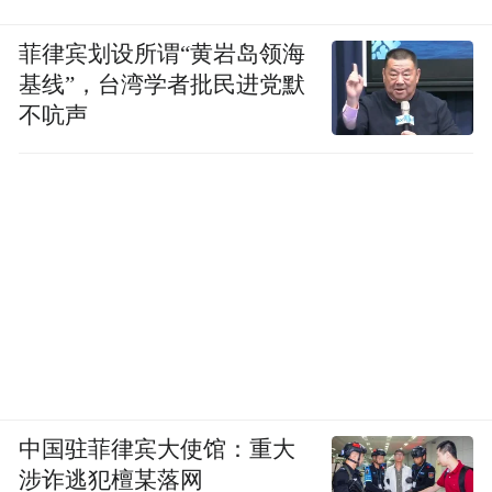
菲律宾划设所谓“黄岩岛领海
基线”，台湾学者批民进党默
不吭声
中国驻菲律宾大使馆：重大
涉诈逃犯檀某落网