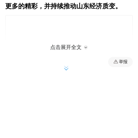
更多的精彩，并持续推动山东经济质变。
点击展开全文
举报
近日，ST亚星的一纸公告，再次将山东景芝
酒业股份有限公司（下称“景芝酒业”）推到
市场聚光灯下。
根据公告内容，ST亚星拟以现金收购方式收