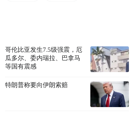
2018年，景芝酒业便与江苏酒企今世缘展开
合作。今世缘决定以自有资金2.45亿元，参
与发起设立产业并购基金，专门用于收购景
芝酒业股份。
哥伦比亚发生7.5级强震，厄
瓜多尔、委内瑞拉、巴拿马
不过，这一“联姻”历经坎坷，2020年12月，
等国有震感
今世缘最终宣布收购终止。今世缘表示，停
止收购的主要原因，是由于行业竞争态势及
特朗普称要向伊朗索赔
标的企业经营形势发生变化。同时，白酒行
业市场估值也发生较大变化。为维护公司及
广大股东的利益，公司及产业并购基金合伙
各方一致决定暂不设立该产业并购基金，公
司终止本次投资。