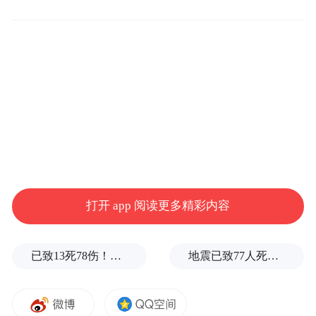
购景芝酒业白酒业务的控制权。这意味着，
如果这一交易达成，景芝酒业将成功借壳上
市。
景芝酒业对上市的愿望迫切而强烈。多次谋
求上市未果的背后，是这家企业一直待解的
困局：除了私有化过程存在的争议外，如何
走出区域市场，并在行业头部企业的挤压中
争得全国市场一席之地，成为其发展的关
打开 app 阅读更多精彩内容
键。
已致13死78伤！这是乌方对俄本土发动的最致命袭击之一
地震已致77人死亡，哥伦比亚宣布进入国家灾难状态
多番谋求上市
这不是景芝酒业第一次谋求上市。