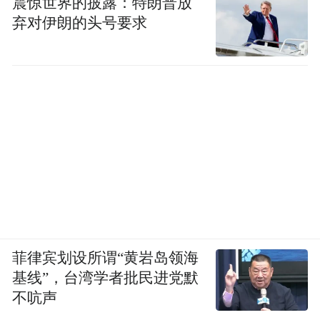
震惊世界的披露：特朗普放
弃对伊朗的头号要求
菲律宾划设所谓“黄岩岛领海
基线”，台湾学者批民进党默
不吭声