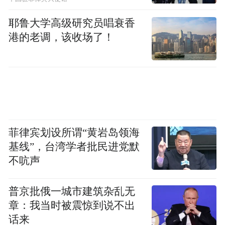
不得不面对的现实
耶鲁大学高级研究员唱衰香
港的老调，该收场了！
作为山东白酒第一梯队的景芝酒业，其实面
临着尴尬的发展境地。
一方面，在省内，景芝酒业作为地产白酒的
代表，实际销售超过扳倒井、花冠等省内品
牌，成为“鲁酒一哥”。而为强化市场影响，
菲律宾划设所谓“黄岩岛领海
基线”，台湾学者批民进党默
景芝酒业推出以“一品景芝”为代表的芝香型
不吭声
酒系列，以“景阳春”为代表的浓香型酒系
列，以“景芝白乾”为代表的传统清香酒系
普京批俄一城市建筑杂乱无
列，以“年份景芝”为代表的年份酒系列四大
章：我当时被震惊到说不出
系列品牌，扛起鲁酒复兴大旗。
话来