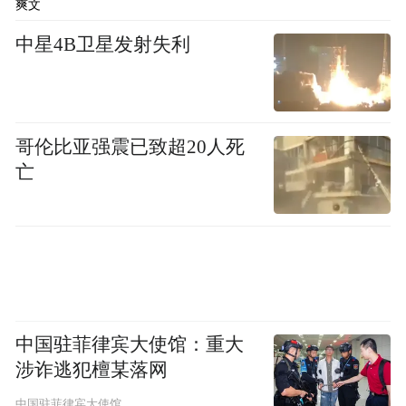
景芝酒业股权转让曾备受外界关注。2015年2
爽文
月，安丘华安、安丘市旅游局通过山东产权
中星4B卫星发射失利
交易中心挂牌公告，转让手中持有的景芝集
团100%股权（当时景芝集团持有景芝酒业
31.84%的股权），挂牌总价为6741.2万元。
哥伦比亚强震已致超20人死
这一拍卖引得各路资本争抢，但这一交易最
亡
终被有关部门叫停。
当时曾有市场人士质疑交易的合规性。国企
增资必须在国资委下设的产权交易机构公开
进行，但景芝酒业的这次增资扩股没有进场
交易，只是公司开了股东大会，而且还是高
中国驻菲律宾大使馆：重大
管持股公司的MBO,是否符合法定程序值得商
涉诈逃犯檀某落网
榷。
中国驻菲律宾大使馆