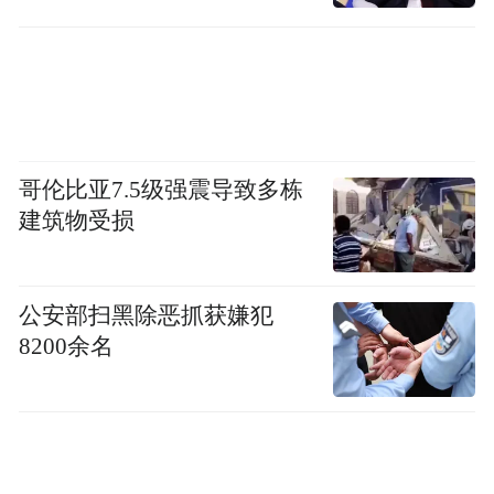
另一方面，尽管频频发力，但景芝酒业仍然
未能成功走向全国市场。与此同时，行业头
部企业贵州茅台、五粮液、洋河等加大了对
山东市场的布局，一步步争抢地产白酒的市
哥伦比亚7.5级强震导致多栋
场份额，以景芝酒业为代表的鲁酒备受压
建筑物受损
力。
尽管存在区域优势，但因为没有高端化的品
公安部扫黑除恶抓获嫌犯
牌，而且业务发展呈现碎片化，景芝酒业利
8200余名
润率一直偏低。当前，提振内需的政策和行
动给白酒行业带来利好，但景芝酒业已经丧
失布局全国市场的先机。