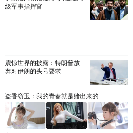
级军事指挥官
景芝酒业为何不单独谋求上市？在大多数企
业看来，自主上市是最佳的选择。仔细研究
不难探知，景芝酒业自身股东数量不符合上
市规定，只好选择曲线上市。
截至目前，景芝酒业第一大股东为安丘众人
震惊世界的披露：特朗普放
兴酒商贸合伙企业，持股比例为46.79%。
弃对伊朗的头号要求
2018年1月，安丘众人兴酒商贸合伙企业取得
盗香窃玉：我的青春就是赌出来的
景芝酒业5300万股股份，由此取代安丘国资
委控股的山东景芝集团有限公司，成为景芝
酒业第一大股东。