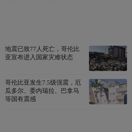
地震已致77人死亡，哥伦比
亚宣布进入国家灾难状态
屡次卷入医药行贿事件
有句成语叫屡教不改，这或适用于步长制
哥伦比亚发生7.5级强震，厄
药。近期，步长制药再次卷入医药行贿事
瓜多尔、委内瑞拉、巴拿马
件。
等国有震感
中国裁判文书网站公布的信息显示，陕西步
长制药销售人员在实际销售中存在商业贿