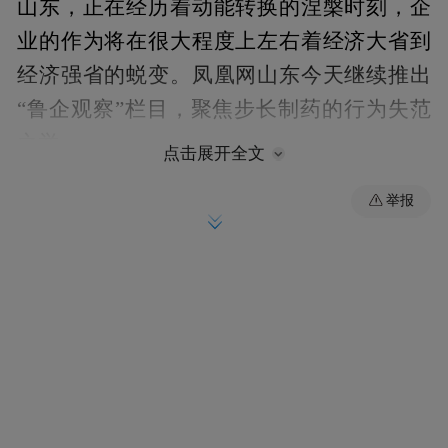
山东，正在经历着动能转换的涅槃时刻，企
业的作为将在很大程度上左右着经济大省到
经济强省的蜕变。凤凰网山东今天继续推出
“鲁企观察”栏目，聚焦步长制药的行为失范
之举。
点击展开全文
不论是褒扬亦或是质疑，我们的最终目的都
举报
是希望，在这轮发展浪潮中，鲁企能够展现
更多的精彩，并持续推动山东经济质变。
中国的强生，世界的步长。
2016年在上交所挂牌的高光时刻，总部位于
菏泽的步长制药喊出了这样的口号。