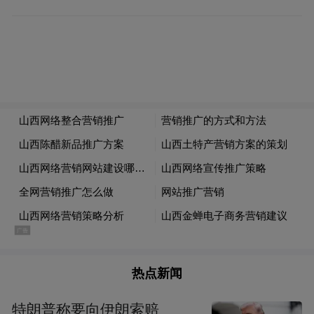
赂。
陕西步长制药是步长制药的全资子公司。这
不是步长制药第一次行贿事件。这是5年来被
中国裁判文书网记录在案的第8次行贿事件。
更早些时候的2002年，步长制药原董事长赵
步长，向时任国家食药监局长郑筱萸行贿1万
美元，郑筱萸帮助将脑心通从“地标”升为“国
标”。
可以说，从步长制药的发展史来看，至少到
现在，“行贿”两字从未离开。
热点新闻
不仅销售中存在贿赂行为，步长制药实控人
特朗普称要向伊朗索赔