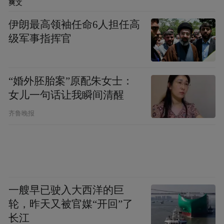
爽文
步长制药不得不深思。
伊朗最高领袖任命6人担任高
级军事指挥官
其实，步长制药在行业内颇具影响。作为心
脑血管领域领军药企，步长制药培育出了脑
心通胶囊、稳心颗粒、丹红注射液、谷红注
“婚外胚胎案”原配朱女士：
射液、复方曲肽注射液五个知名独家专利品
女儿一句话让我瞬间清醒
种，具备较高的行业地位。
齐鲁晚报
也正因为如此，步长制药喊出了上述“中国的
强生，世界的步长”高调口号。
毫无疑问的是，屡屡被曝的行贿风波对步长
一艘早已驶入大西洋的巨
制药发展目标的向前迈进是一种伤害，企业
轮，昨天又被官媒“开回”了
正面形象在一次次行贿后大打折扣。
长江