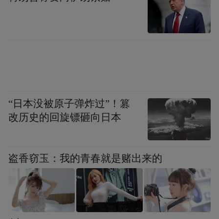
亲属升学也与贿赂挂钩。去年，步长制药实
控人赵涛被曝为使女儿被斯坦福大学录取，
向升学顾问支付了650万美元。这一事件曾引
发公众强烈关注，有声音质疑富豪为女儿升
学行贿4000多万人民币，与其如此还不如做
点公益事业。当时，还曾引发中国企业家富
“日本没被原子弹炸过”！篡
豪群体社会责任的大讨论。
改历史的回旋镖砸向日本
如何冲击世界级企业
盗香窃玉：我的青春就是赌出来的
事实上，行贿事件在医药行业频发，并非步
长制药1家企业有如此行为。
不过，连续多年来一直被曝存在行贿行为，