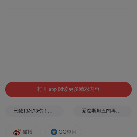
现实远比理想要骨感。尽管有冲击世界级企
业的决心和勇气，但步长制药的雄心壮志却
非一路坦途。
近期，步长制药再被推至舆论的风口浪尖，
原因还是因为商业贿赂，这已经是步长制药5
年来第8起被曝行贿事件。
一边是世界级企业的梦想，一边是屡屡失范
打开 app 阅读更多精彩内容
的行为之举，当舆论满是质疑之声时，不知
步长制药作何感想？
已致13死78伤！这是乌方对俄本土发动的最致命袭击之一
爱泼斯坦丑闻再曝新线索！美国顶级艺术学校爆70起性侵黑幕，近50名成年人被指控