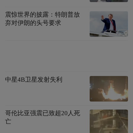
值得关注的是，步长制药销售费用一直居高
震惊世界的披露：特朗普放
不下。2020年半年报显示，上半年步长制药
弃对伊朗的头号要求
实现营业收入70.35亿元，同比增长9.85%；
归属于上市公司股东的净利润为9.02亿元，
同比增长12.86%。
其销售费用为36.84亿元，销售费用率为
中星4B卫星发射失利
52.37%。其中，市场、学术推广及咨询费为
34.88亿元，占比94.68%。而在上半年，步长
制药的研发费用仅为1.73亿元。这种对比，
很容易让外界产生“企业轻研发”的联想。
哥伦比亚强震已致超20人死
亡