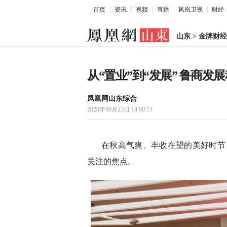
首页
资讯
视频
直播
凤凰卫视
财经
山东
>
金牌财经
从“置业”到“发展” 鲁商
凤凰网山东综合
2020年09月23日 14:00:13
在秋高气爽、丰收在望的美好时节，一
关注的焦点。