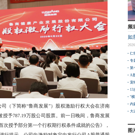
频
如
2026
仁
专
第
A
宠
1
“
内
公司（下简称“鲁商发展”）股权激励行权大会在济南
大
被授予787.19万股公司股票。前一日晚间，鲁商发展
划首次授予部分第一个行权期行权条件成就的公告》，
图
进行提示，公司向激励对象定向发行公司A股普通股