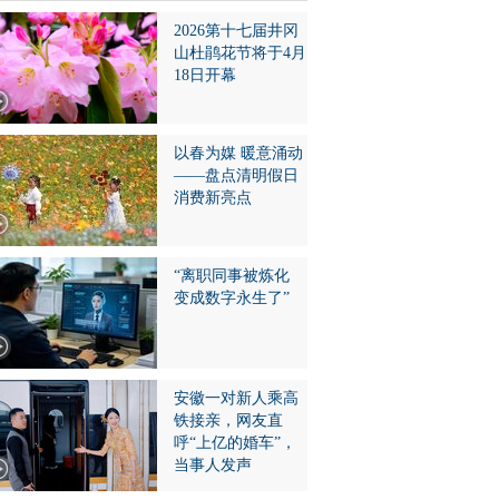
2026第十七届井冈
山杜鹃花节将于4月
18日开幕
以春为媒 暖意涌动
——盘点清明假日
消费新亮点
“离职同事被炼化
变成数字永生了”
安徽一对新人乘高
铁接亲，网友直
呼“上亿的婚车”，
当事人发声