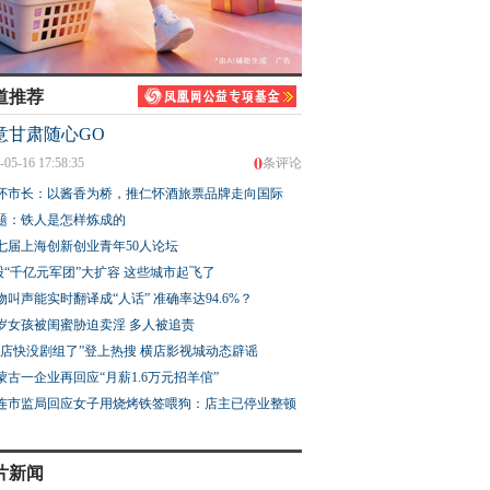
道推荐
意甘肃随心GO
0
-05-16 17:58:35
条评论
怀市长：以酱香为桥，推仁怀酒旅票品牌走向国际
题：铁人是怎样炼成的
七届上海创新创业青年50人论坛
股“千亿元军团”大扩容 这些城市起飞了
物叫声能实时翻译成“人话” 准确率达94.6%？
3岁女孩被闺蜜胁迫卖淫 多人被追责
横店快没剧组了”登上热搜 横店影视城动态辟谣
蒙古一企业再回应“月薪1.6万元招羊倌”
连市监局回应女子用烧烤铁签喂狗：店主已停业整顿
片新闻