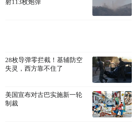
射113枚炮弹
全球疫情是导致股价爆发的导火索。
英科医疗是一家“聪明”的企业。在关键的时
间节点，英科医疗敏锐捕捉到了市场机会，
不断进行产能扩张，而自身的资金和营销渠
道优势较好辅助了公司的全球化战略。这些
28枚导弹零拦截！基辅防空
成长点，迎合了二级市场借力炒作的需求。
失灵，西方靠不住了
其实，在山东经济的实际发展中，我们乐于
看到这样敢于开拓并敏锐捕捉市场先机的企
美国宣布对古巴实施新一轮
业，也希望更多企业通过产业布局更好地走
制裁
向全球化市场。
当然，英科医疗后续的挑战也不可避免。比