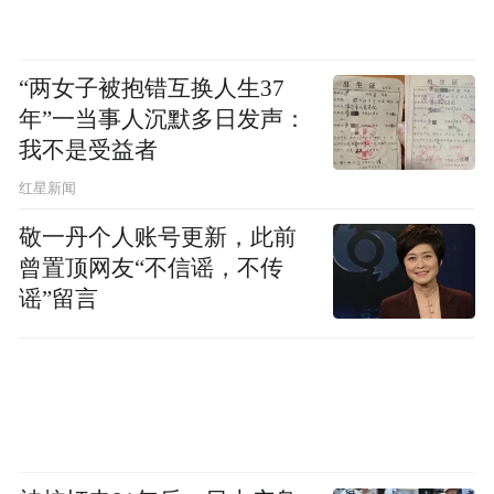
如，在疫情结束之后，产能扩张将如何通过
营销更好释放，产品又将如何迭代升级以帮
助企业尽快成为世界级行业龙头企业。
“两女子被抱错互换人生37
年”一当事人沉默多日发声：
等等这些问题，不是股价上涨所能解决的，
我不是受益者
它将考验企业真正的爆发力与成长力。
红星新闻
敬一丹个人账号更新，此前
曾置顶网友“不信谣，不传
谣”留言