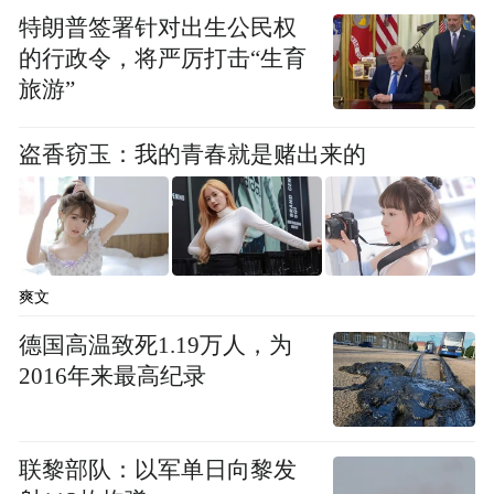
纷看好英科医疗，这正是其股价出现6倍涨幅
特朗普签署针对出生公民权
的行政令，将严厉打击“生育
的重要原因。
旅游”
是谁造就了这一牛股？英科医疗并非沪深股
盗香窃玉：我的青春就是赌出来的
通标的，因此缺乏外资助力；也不是融资融
券标的，缺乏杠杆资金助力；而相较其他一
些“妖股”，英科医疗缺乏爆发力，也不是游
资重点关注的品种。
爽文
市场分析认为，公募基金在股价上升中扮演
德国高温致死1.19万人，为
了重要角色。正是机构的大举扫货，让投资
2016年来最高纪录
者对英科医疗的股价走势有了更多信心。
联黎部队：以军单日向黎发
事实上，通过英科医疗股价走势不难发现，