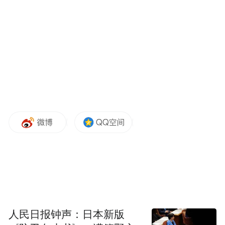
元，半年的涨幅高达6倍以上，不仅成为最牛
鲁股，也稳居A股涨幅榜首。
牛股自然有它暴涨的自身逻辑。全球疫情的
蔓延，让防护手套的需求急速膨胀。今年6月
初，英科医疗宣布，目前在手订单已经超过
去年总营业收入。
英科医疗一季报显示，报告期内，营业收入
同比增长56.46%，扣非后净利润同比增长
276.05%。
业绩快速增长的同时，英科医疗大举扩张。
今年5月，英科医疗披露定增预案，拟募资5
人民日报钟声：日本新版
亿元进行年产61.84亿只高端医用手套项目，