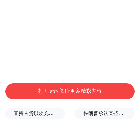
为山东板块不多见的“百元股”。
打开 app 阅读更多精彩内容
打开英科医疗的行情走势图，不难发现，一
条完美的上升曲线跃然于眼前。2019年12月
直播带货以次充好、拒不发货，算诈骗吗？
特朗普承认某些弹药供应紧张
31日，英科医疗收盘价16.59元/股，到今年的
6月29日早盘，英科医疗股价已经突破120