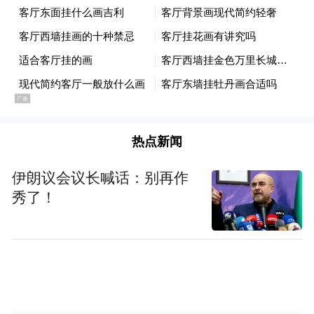
业内的预测更为乐观。有分析认为，未来五
年，英科医疗高端医用手套全球市场占率将
由3%增至10%—12%，有望成为世界龙头。
值得关注的还有，英科医疗采取全球营销策
热点新闻
略。目前，产品畅销全球120多个国家和地
区。2019年，公司加大了欧洲、日本成熟市
伊朗议会议长喊话：别再作
场和中东、南美等新兴市场的拓展力度。在
秀了！
巩固医疗领域市场的同时，加大食品、商
超、工业劳保等领域的延伸开拓，成效良
好。
或正出于这种前景的预判，机构与投资者纷