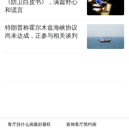
《防卫白皮书》，满篇野心
实控人刘方毅全额认购。
和谎言
6月，公司又宣布在安徽怀宁县建设年产160
特朗普称霍尔木兹海峡协议
亿只高端医用手套项目。
尚未达成，正参与相关谈判
英科医疗宣布，计划打造“山东—安徽—江西
—越南”四大手套生产基地，高端丁腈手套比
例将显著提升，手套产品线布局进一步完
善，目前及未来的产能能够支撑公司的高速
成长。
一方面是市场需求的不断增加，一方面是产
能的不断扩张，可以认为，英科医疗敏锐捕
捉到了疫情带来的市场机会。