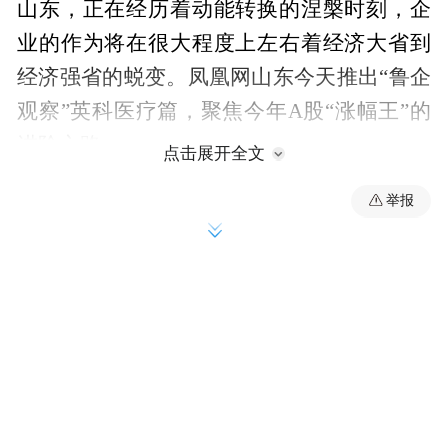
山东，正在经历着动能转换的涅槃时刻，企
业的作为将在很大程度上左右着经济大省到
经济强省的蜕变。凤凰网山东今天推出“鲁企
观察”英科医疗篇，聚焦今年A股“涨幅王”的
进阶之路。
点击展开全文
不论是褒扬亦或是质疑，我们的最终目的都
举报
是希望，在这轮发展浪潮中，鲁企能够展现
更多的精彩，并持续推动山东经济质变。
说起2020年的牛股，非总部位于淄博的英科
医疗莫属。这家以健康防护手套为主业的企
业，今年以来股价走出了涨幅6倍的波澜壮阔
行情，与科创板上市企业华熙生物一道，成