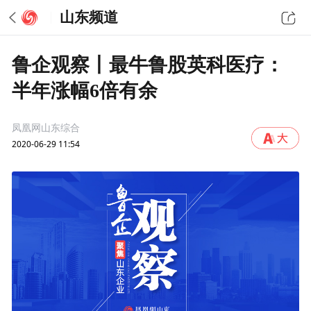
山东频道
鲁企观察丨最牛鲁股英科医疗：
半年涨幅6倍有余
凤凰网山东综合
2020-06-29 11:54