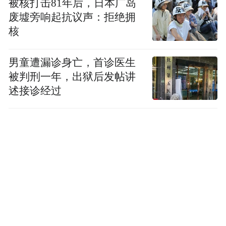
被核打击81年后，日本广岛
废墟旁响起抗议声：拒绝拥
核
男童遭漏诊身亡，首诊医生
被判刑一年，出狱后发帖讲
述接诊经过