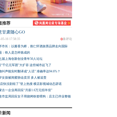
道推荐
意甘肃随心GO
0
-05-16 17:58:35
条评论
怀市长：以酱香为桥，推仁怀酒旅票品牌走向国际
题：铁人是怎样炼成的
七届上海创新创业青年50人论坛
股“千亿元军团”大扩容 这些城市起飞了
物叫声能实时翻译成“人话” 准确率达94.6%？
3岁女孩被闺蜜胁迫卖淫 多人被追责
横店快没剧组了”登上热搜 横店影视城动态辟谣
蒙古一企业再回应“月薪1.6万元招羊倌”
连市监局回应女子用烧烤铁签喂狗：店主已停业整顿
片新闻