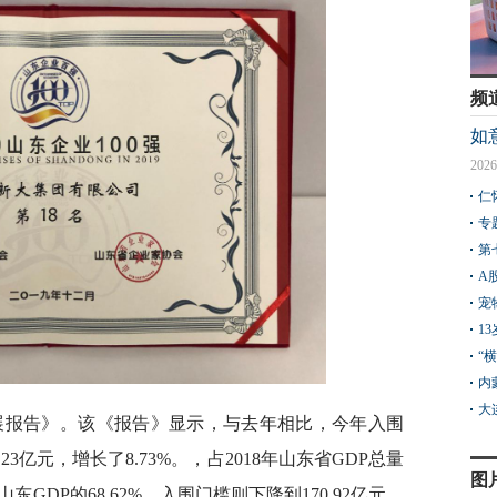
频
如
2026
仁
专
第
A
宠
1
“
内
大
强发展报告》。该《报告》显示，与去年相比，今年入围
.23亿元，增长了8.73%。，占2018年山东省GDP总量
图
山东GDP的68.62%。入围门槛则下降到170.92亿元，