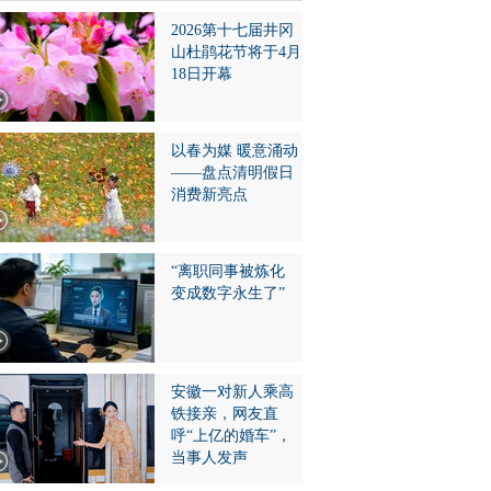
2026第十七届井冈
山杜鹃花节将于4月
18日开幕
以春为媒 暖意涌动
——盘点清明假日
消费新亮点
“离职同事被炼化
变成数字永生了”
安徽一对新人乘高
铁接亲，网友直
呼“上亿的婚车”，
当事人发声