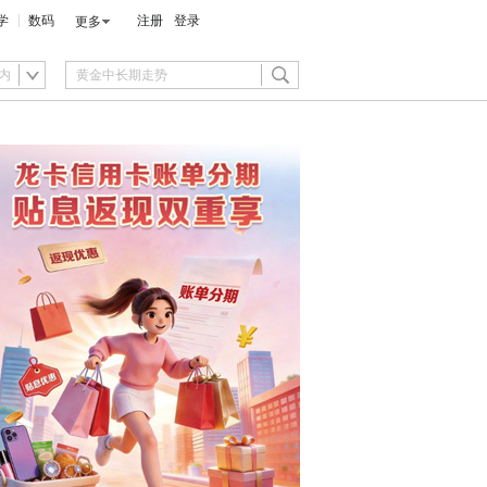
学
数码
注册
登录
更多
内