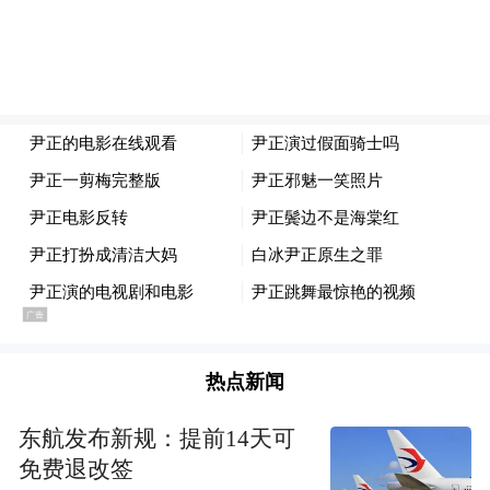
户,加快推进易地扶贫搬迁,累计完成投资
19.28亿元,4131名贫困人口实现搬迁入住。为
解决贫困群众“养老难”问题,各地聘请14551
名贫困人口为护理员,照顾9.29万贫困老年人,
同时建立孝善基金12841个,募集资金2.53亿
元,惠及老年人62.35万人。
贫有百样,困有千种。建档立卡的贫困人口中,
造成贫困的主要原因是没想法、缺激情。这
是脱贫攻坚的“拦路虎”,是必打的“第一仗”。
热点新闻
“全面小康路上一个不能掉队,既包括物质上的
也包括精神上的。前些年,部分贫困群众‘穷惯
东航发布新规：提前14天可
了’,有的宁愿受穷也不愿出力,有的满眼困难,
免费退改签