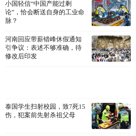
小国轻信“中国产能过剩
贫任务,贫困发生率由7.2%下降到0.3%以下,
论”，恰会断送自身的工业命
脱贫攻坚战取得决定性进展。
脉？
打赢脱贫攻坚战,攻坚拔寨正当时。要紧紧拉
河南回应带薪错峰休假通知
住老区人民的手,不能让老区人民在全面建成
引争议：表述不够准确，待
小康社会进程中掉队,全省上下牢记总书记殷
修改后印发
殷嘱托,举全省之力、汇全省之智,答好脱贫攻
坚新时代答卷。
泰国学生扫射校园，致7死15
伤，犯案前先射杀祖父母