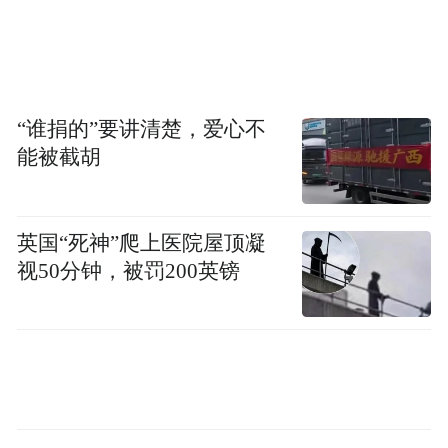
坚持向最难处发力,山东从“三保障”入手,精准
施策细致操作,着力推动贫困群众脱贫解困,增
强获得感和幸福感。为解决贫困群众“看病
难”问题,对患大病贫困人口进行集中救治,累
“谁捐的”要讲清楚，爱心不
计救治50.6万人,其中77.4%恢复劳动能力；
能被截胡
去年省级财政安排2.79亿元,为242.4万建档立
卡贫困人口购买山东首创“扶贫特惠保险”,目
前已完成理赔3.52亿元,惠及贫困人口23.18万
英国“死神”爬上医院屋顶凝
视50分钟，被罚200英镑
人。为解决贫困群众“上学难”问题,去年山东
统筹资金4.04亿元,资助15.68万名贫困学生,参
加高考的9341名贫困学生全部被高校录取,
“雨露计划”按每生每年3000元标准,补助贫困
家庭学生1.5万人。为解决贫困群众“住房安
全”问题,去年改造建档立卡贫困户危房4.85万