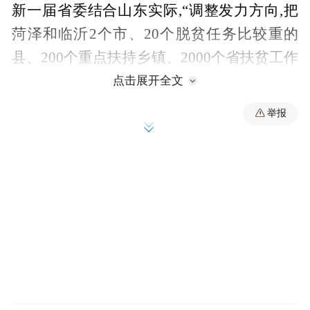
新一届省委结合山东实际,“调整发力方向,把
菏泽和临沂2个市、20个脱贫任务比较重的
县、200个重点扶持乡镇、2000个省扶贫工作
重点村这‘4个2’重点区域和黄河滩区作为我
点击展开全文
省的深度贫困地区,出台《关于进一步强化政
举报
策措施推进深度贫困地区精准脱贫的实施意
见》《关于省扶贫工作重点村加快建设美丽
乡村的意见》,新增脱贫攻坚项目、资金、举
措重点支持深度贫困区域。去年全省各级安
排财政专项扶贫资金59.32亿元,其中省级财政
安排的22亿元重点向‘4个2’重点区域倾斜,临
沂和菏泽2市占65.2%,20个脱贫任务比较重的
县占61.7%。”省扶贫开发领导小组办公室副