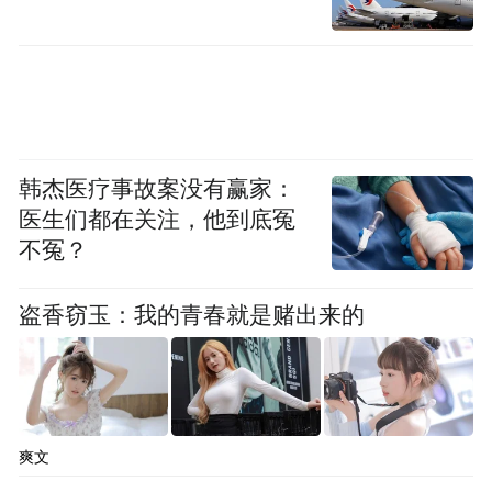
这也不可能、那也办不到,有的甚至连点想法
都没有。不挖掉精神贫困的穷根,不仅脱贫很
难,即使脱贫了也会滑回去。”省委副秘书长、
省扶贫开发领导小组办公室主任时培伟说。
韩杰医疗事故案没有赢家：
山东把精神扶贫贯穿脱贫攻坚全过程,着力开
医生们都在关注，他到底冤
发贫困人口的思想和劳动,把贫困群众积极性
不冤？
和主动性调动起来,引导贫困群众树立主体意
识,动员和帮助他们转换思想、辛勤劳动稳定
盗香窃玉：我的青春就是赌出来的
脱贫。两年来,全省贫困人口中有135万人靠
自己的辛勤劳动实现脱贫,占脱贫人口总数的
58.4％。
爽文
2017年,山东有83.2万人实现脱贫,完成年度减