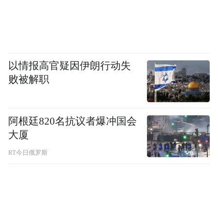
以情报高官疑因伊朗行动失
败被解职
阿根廷820名抗议者爆冲国会
大厦
RT今日俄罗斯