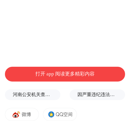
主任张瑞东说。
面对黄河滩区群众脱贫的渴望,迁建成了最重
要的抓手。滩区脱贫迁建涉及60万滩区群众
防洪安全和安居问题,省委、省政府表示“砸锅
卖铁”也要解决,投入280亿元,到2020年全面完
成迁建任务,给60万滩区群众安稳的家。目
前,18个村台、41个外迁安置社区开工建设。
打开 app 阅读更多精彩内容
下足“绣花功夫”,还要解决老弱病残特殊贫困
群体脱贫问题。截至2016年底,山东老弱病残
河南公安机关查实：“三支一扶”笔试存在规模性组织作弊犯罪
因严重违纪违法，金融监管总局原局长李云泽被罢免全国人大代表
贫困群众占贫困“大头”,只有他们按期稳定脱
贫,全省脱贫任务才能完成。