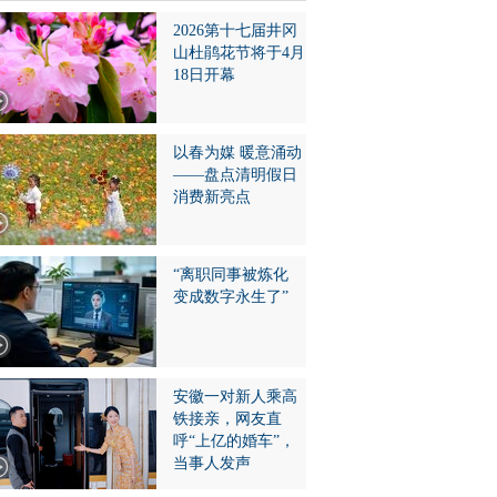
2026第十七届井冈
山杜鹃花节将于4月
18日开幕
以春为媒 暖意涌动
——盘点清明假日
消费新亮点
“离职同事被炼化
变成数字永生了”
安徽一对新人乘高
铁接亲，网友直
呼“上亿的婚车”，
当事人发声