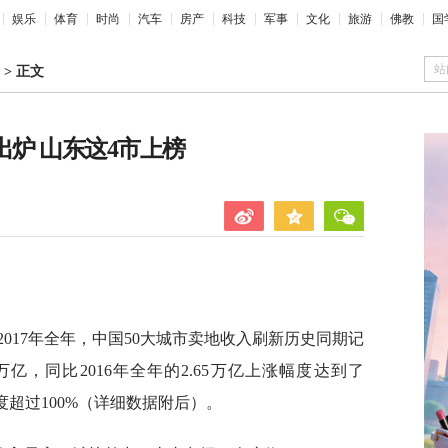
娱乐
体育
时尚
汽车
房产
科技
军事
文化
旅游
佛教
国
站
>
正文
城出炉 山东这4市上榜
2017年全年，中国50大城市卖地收入刷新历史同期记
万亿，同比2016年全年的2.65万亿上涨幅度达到了
度超过100%（详细数据附后）。