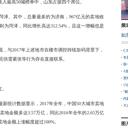
收入最高50城榜单中，山东占据四个席位。
菏泽。其中，总量最多的为济南，967亿元的卖地收
频
则为菏泽，同比增长高达312.54%，且这一增幅也是
如
2026
，与2017年上述地市在楼市调控持续加码背景下，
仁
专
宅供需紧张等行为存在直接联系。
第
A
宠
1
红。
“
内
新统计数据显示，2017年全年，中国50大城市卖地
大
金额多达3.57万亿，同比2016年全年的2.65万亿
卖地金额上涨幅度超过100%。
图