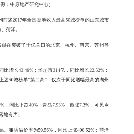
来源：中原地产研究中心
）
前述2017年全国卖地收入最高50城榜单的山东城市
坊、菏泽。
紧跟在突破了千亿关口的
北京、杭州、南京、苏州等
增长43.49%；潍坊市314亿，同比增长22.52%；
幅为上述50城榜单“第二高”，仅次于同比增幅最高的湖州
%，同比下跌40%；青岛7.93%，微涨7.3%，可见今
落地有声。
潍坊溢价率为59.56%，同比上涨400.52%；菏泽