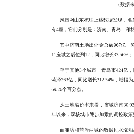
（
数据
凤凰网山东梳理上述数据发现，名列
有4座，它们分别是：济南、青岛、潍
其中济南土地出让金总额967亿，
11座城
之后位列12，同比增长33.56%；
至于其他3个城市，青岛市424亿，同比
菏泽263亿，同比增长312.54%，增
69.26个百分点。
从土地溢价率来看，省城济南30.92
年以来，双核城市逐步加紧的调控政策
而潍坊和菏泽两城的数据则水涨船高。