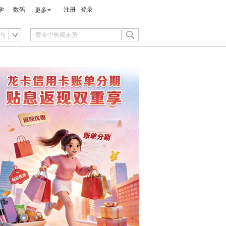
学
数码
注册
登录
更多
内