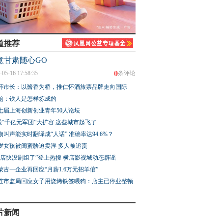
道推荐
意甘肃随心GO
0
-05-16 17:58:35
条评论
怀市长：以酱香为桥，推仁怀酒旅票品牌走向国际
题：铁人是怎样炼成的
七届上海创新创业青年50人论坛
股“千亿元军团”大扩容 这些城市起飞了
物叫声能实时翻译成“人话” 准确率达94.6%？
3岁女孩被闺蜜胁迫卖淫 多人被追责
横店快没剧组了”登上热搜 横店影视城动态辟谣
蒙古一企业再回应“月薪1.6万元招羊倌”
连市监局回应女子用烧烤铁签喂狗：店主已停业整顿
片新闻