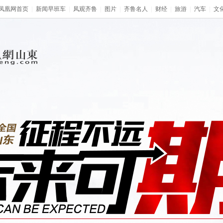
凤凰网首页
|
新闻早班车
|
凤观齐鲁
|
图片
|
齐鲁名人
|
财经
|
旅游
|
汽车
|
文