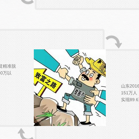
贫精准脱
0万以
。
山东20
151万
实现89