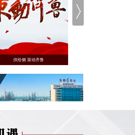
三农工作 山东作为
逆势而上——2016山东外
红”