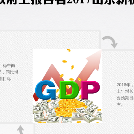
、稳中向
元，同比增
期目标
2016
。
上年增长
要预期目
右。