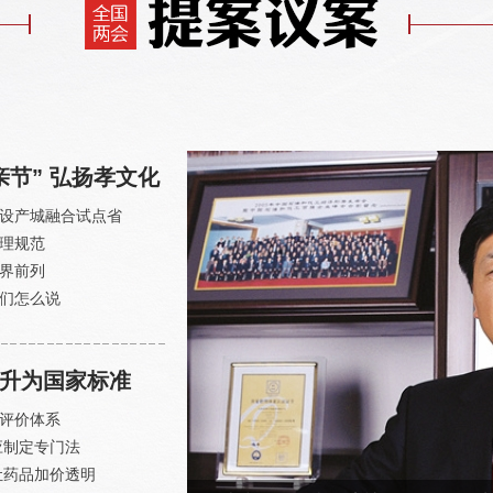
节” 弘扬孝文化
建设产城融合试点省
理规范
界前列
们怎么说
升为国家标准
评价体系
应制定专门法
让药品加价透明