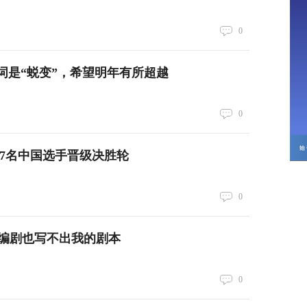
0
词是“蜕变”，希望明年有所超越
0
7名中国选手晋级决胜轮
0
编剧也写不出我的剧本
0