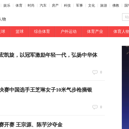
娱乐
体育
时尚
汽车
房产
科技
军事
文化
旅游
佛教
国
站
人物
足球
篮球
综合体育
户外运动
体育产业
体育人
宏凯旋，以冠军激励年轻一代，弘扬中华体
0
决赛中国选手王芝琳女子10米气步枪摘银
0
赛开赛 王宗源、陈芋汐夺金