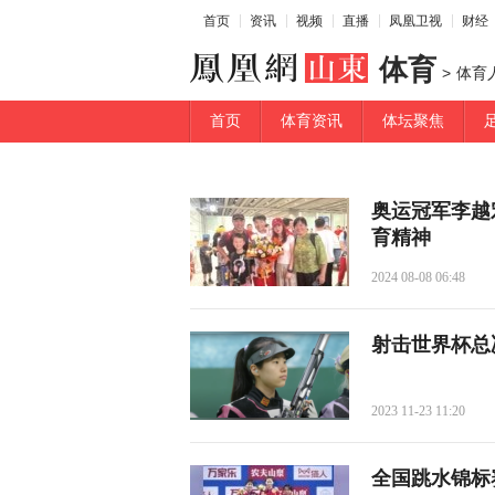
首页
资讯
视频
直播
凤凰卫视
财经
体育
>
体育
首页
体育资讯
体坛聚焦
奥运冠军李越
育精神
2024 08-08 06:48
射击世界杯总
2023 11-23 11:20
全国跳水锦标