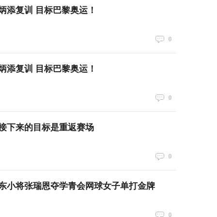
苏炳添复训 目标巴黎奥运！
0
苏炳添复训 目标巴黎奥运！
0
接下来的目标是重返赛场
0
东小将张瑞恩夺学青会网球女子单打金牌
0