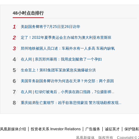
48小时点击排行
1
美副国务卿将于7月25日至26日访华
2
定了！2032年夏季奥运会主办城市为澳大利亚布里斯班
3
郑州地铁被困人员口述：车厢外水有一人多高 车厢内缺氧
4
在人间 | 亲历郑州暴雨：我用皮划艇救了一个孕妇
5
生命至上！第83集团军某旅紧急实施爆破分洪
6
美国常务副国务卿访华为何选在天津？外交部：两个原因
7
在人间 | 红绿灯被淹后，小男孩在路口指路，7位摄影师...
8
重庆姐弟坠亡案细节：凶手欲靠悲情蒙混 警方现场勘察发现...
凤凰新媒体介绍
投资者关系 Investor Relations
广告服务
诚征英才
保护隐
凤凰新媒体
版权所有
Copyright © 